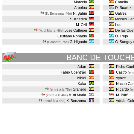
Marcelo
Canella
Arbeloa
D. Suárez
N. Şahin
Galvez
(K. Benzema, 46e
)
S. Khedira
Moises Gar
M. Özil
Lora
José Callejón
De las Cu
(Á. di María, 46e
)
Cristiano Ronaldo
Ó. Trejo
G. Higuaín
G. Sangoy
(Granero, 75e
)
BANC DE TOUCH
Adán
Pichu Cuél
Fábio Coentrão
Castro
(ent
Albiol
Ayoze
Kaká
Nacho Cas
Granero
Ricardo
(entré à la 75e)
(en
Á. di María
M. Bilić
(entré à la 46e)
K. Benzema
Adrián Co
(entré à la 46e)