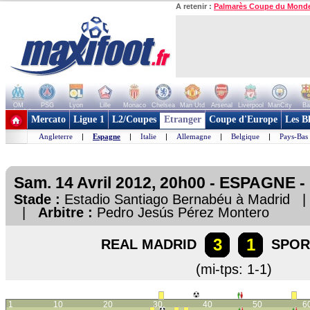
A retenir :
Palmarès Coupe du Mond
OM
PSG
Lyon
Lille
Monaco
Chelsea
Man Utd
Arsenal
Liverpool
ManCity
Ba
+ de clubs
Mercato
Ligue 1
L2/Coupes
Etranger
Coupe d'Europe
Les B
Angleterre
|
Espagne
|
Italie
|
Allemagne
|
Belgique
|
Pays-Bas
Sam. 14 Avril 2012, 20h00 - ESPAGNE - 
Stade :
Estadio Santiago Bernabéu à Madrid
|
Arbitre :
Pedro Jesús Pérez Montero
3
1
REAL MADRID
SPOR
(mi-tps: 1-1)
1
10
20
30
40
50
6