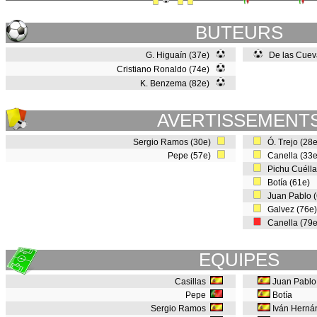
BUTEURS
G. Higuaín (37e)
De las Cueva
Cristiano Ronaldo (74e)
K. Benzema (82e)
AVERTISSEMENT
Sergio Ramos (30e)
Ó. Trejo (28
Pepe (57e)
Canella (33
Pichu Cuélla
Botía (61e)
Juan Pablo 
Galvez (76e
Canella (79
EQUIPES
Casillas
Juan Pablo
Pepe
Botía
Sergio Ramos
Iván Hern