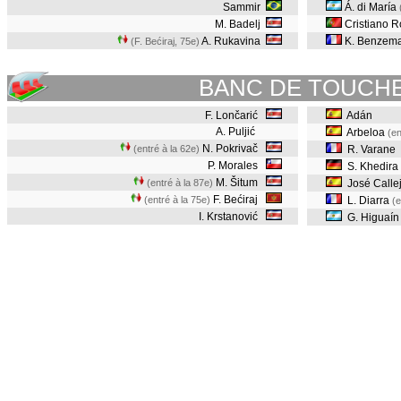
Sammir
Á. di María
M. Badelj
Cristiano R
A. Rukavina
K. Benzem
(F. Bećiraj, 75e
)
BANC DE TOUCH
F. Lončarić
Adán
A. Puljić
Arbeloa
(en
N. Pokrivač
(entré à la 62e)
R. Varane
P. Morales
S. Khedira
M. Šitum
(entré à la 87e)
José Calle
F. Bećiraj
(entré à la 75e)
L. Diarra
(e
I. Krstanović
G. Higuaí