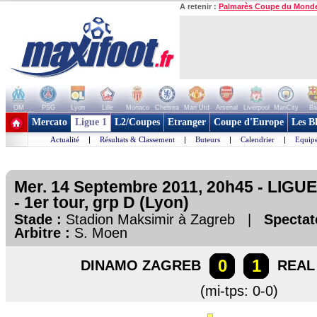
A retenir :
Palmarès Coupe du Mond
OM
PSG
Lyon
Lille
Monaco
Chelsea
Man Utd
Arsenal
Liverpool
ManCity
Ba
+ de clubs
Mercato
Ligue 1
L2/Coupes
Etranger
Coupe d'Europe
Les B
Actualité
|
Résultats & Classement
|
Buteurs
|
Calendrier
|
Equipe
Mer. 14 Septembre 2011, 20h45 - LI
- 1er tour, grp D (Lyon)
Stade :
Stadion Maksimir à Zagreb |
Spectat
Arbitre :
S. Moen
0
1
DINAMO ZAGREB
REAL
(mi-tps: 0-0)