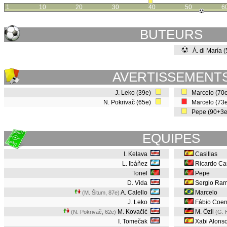
1
10
20
30
40
50
6
BUTEURS
Á. di María 
AVERTISSEMENT
J. Leko (39e)
Marcelo (70
N. Pokrivač (65e)
Marcelo (73
Pepe (90+3
EQUIPES
I. Kelava
Casillas
L. Ibáñez
Ricardo Ca
Tonel
Pepe
D. Vida
Sergio Ra
A. Calello
Marcelo
(M. Šitum, 87e
)
J. Leko
Fábio Coen
M. Kovačić
M. Özil
(N. Pokrivač, 62e
)
(G. 
I. Tomečak
Xabi Alons