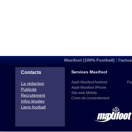
Maxifoot (100% Football) : l'actua
Services Maxifoot
Contacts
Appli Maxifoot Android
Flu
La rédaction
Appli Maxifoot iPhone
Publicité
Site web Mobile
Recrutement
Choix de consentement
Infos légales
Liens football