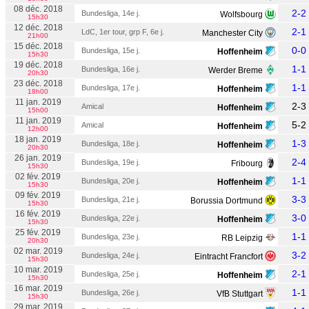
08 déc. 2018
2-2
Bundesliga, 14e j.
Wolfsbourg
15h30
12 déc. 2018
2-1
LdC, 1er tour, grp F, 6e j.
Manchester City
21h00
15 déc. 2018
0-0
Bundesliga, 15e j.
Hoffenheim
15h30
19 déc. 2018
1-1
Bundesliga, 16e j.
Werder Breme
20h30
23 déc. 2018
1-1
Bundesliga, 17e j.
Hoffenheim
18h00
11 jan. 2019
2-3
Amical
Hoffenheim
15h00
11 jan. 2019
5-2
Amical
Hoffenheim
12h00
18 jan. 2019
1-3
Bundesliga, 18e j.
Hoffenheim
20h30
26 jan. 2019
2-4
Bundesliga, 19e j.
Fribourg
15h30
02 fév. 2019
1-1
Bundesliga, 20e j.
Hoffenheim
15h30
09 fév. 2019
3-3
Bundesliga, 21e j.
Borussia Dortmund
15h30
16 fév. 2019
3-0
Bundesliga, 22e j.
Hoffenheim
15h30
25 fév. 2019
1-1
Bundesliga, 23e j.
RB Leipzig
20h30
02 mar. 2019
3-2
Bundesliga, 24e j.
Eintracht Francfort
15h30
10 mar. 2019
2-1
Bundesliga, 25e j.
Hoffenheim
15h30
16 mar. 2019
1-1
Bundesliga, 26e j.
VfB Stuttgart
15h30
29 mar. 2019