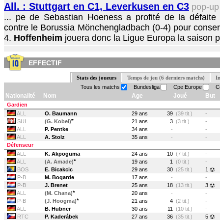
All. : Stuttgart en C1, Leverkusen en C3
pop-u
... pe de Sebastian Hoeness a profité de la défaite 
contre le Borussia Mönchengladbach (0-4) pour conserv
4.
Hoffenheim
jouera donc la Ligue Europa la saison pr
EFFECTIF
Stats des joueurs
Temps de jeu (6 derniers matchs)
I
Tous les matchs
Bundesliga
Cpe Europe
Co
Nationalité
Nom
Age
Joué
But
Gardien
ALL
O. Baumann
29 ans
39
(39 tit.)
-
*
SUI
(G. Kobel)
21 ans
3
(3 tit.)
-
ALL
P. Pentke
34 ans
-
-
ALL
A. Stolz
35 ans
-
-
Défenseur
ALL
K. Akpoguma
24 ans
10
(7 tit.)
-
*
ALL
(A. Amade)
19 ans
1
(0 tit.)
-
BOS
E. Bicakcic
29 ans
30
(25 tit.)
1
P-B
M. Bogarde
17 ans
-
-
P-B
J. Brenet
25 ans
18
(13 tit.)
3
*
ALL
(M. Chana)
20 ans
-
-
*
P-B
(J. Hoogma)
21 ans
4
(2 tit.)
-
ALL
B. Hübner
30 ans
11
(10 tit.)
-
RTC
P. Kaderábek
27 ans
36
(35 tit.)
5