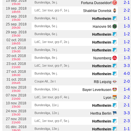
15 sep. 2018
2-1
Bundesliga, 3e j.
Fortuna Dusseldorf
15h30
19 sep. 2018
2-2
LdC, 1er tour, grp F, 1e j.
Shakhtar Donetsk
18h55
22 sep. 2018
1-1
Bundesliga, 4e j.
Hoffenheim
15h30
25 sep. 2018
1-3
Bundesliga, 5e j.
Hanovre 96
20h30
29 sep. 2018
1-2
Bundesliga, 6e j.
Hoffenheim
15h30
02 oct. 2018
1-2
LdC, 1er tour, grp F, 2e j.
Hoffenheim
18h55
07 oct. 2018
1-2
Bundesliga, 7e j.
Hoffenheim
15h30
20 oct. 2018
1-3
Bundesliga, 8e j.
Nuremberg
15h30
23 oct. 2018
3-3
LdC, 1er tour, grp F, 3e j.
Hoffenheim
21h00
27 oct. 2018
4-0
Bundesliga, 9e j.
Hoffenheim
18h30
31 oct. 2018
2-0
Coupe All., 2e t
RB Leipzig
20h45
03 nov. 2018
1-4
Bundesliga, 10e j.
Bayer Leverkusen
15h30
07 nov. 2018
2-2
LdC, 1er tour, grp F, 4e j.
Lyon
21h00
10 nov. 2018
2-1
Bundesliga, 11e j.
Hoffenheim
15h30
24 nov. 2018
3-3
Bundesliga, 12e j.
Hertha Berlin
15h30
27 nov. 2018
2-3
LdC, 1er tour, grp F, 5e j.
Hoffenheim
21h00
01 déc. 2018
1-1
Bundesliga, 13e j.
Hoffenheim
18h30