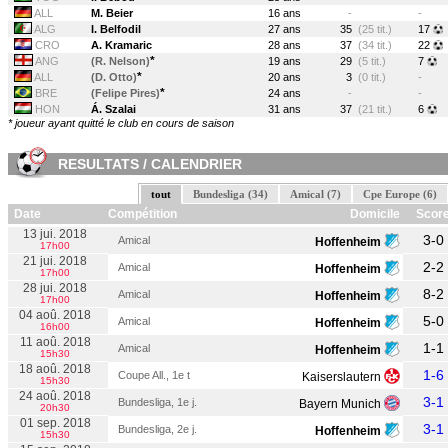
ALL
M. Beier
16 ans
-
-
ALG
I. Belfodil
27 ans
35
(25 tit.)
17
CRO
A. Kramaric
28 ans
37
(34 tit.)
22
*
ANG
(R. Nelson)
19 ans
29
(5 tit.)
7
*
ALL
(D. Otto)
20 ans
3
(0 tit.)
-
*
BRE
(Felipe Pires)
24 ans
-
-
HON
Á. Szalai
31 ans
37
(21 tit.)
6
* joueur ayant quitté le club en cours de saison
RESULTATS / CALENDRIER
tout
Bundesliga (34)
Amical (7)
Cpe Europe (6)
Date
Compétition
Domicile
Scor
13 jui. 2018
3-0
Amical
Hoffenheim
17h00
21 jui. 2018
2-2
Amical
Hoffenheim
17h00
28 jui. 2018
8-2
Amical
Hoffenheim
17h00
04 aoû. 2018
5-0
Amical
Hoffenheim
16h00
11 aoû. 2018
1-1
Amical
Hoffenheim
15h30
18 aoû. 2018
1-6
Coupe All., 1e t
Kaiserslautern
15h30
24 aoû. 2018
3-1
Bundesliga, 1e j.
Bayern Munich
20h30
01 sep. 2018
3-1
Bundesliga, 2e j.
Hoffenheim
15h30