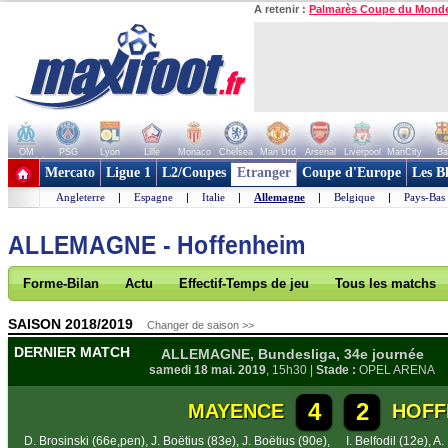
A retenir :
Palmarès Coupe du Mond
OM
PSG
Lyon
Lille
Monaco
Chelsea
Man Utd
Arsenal
Liverpool
ManCity
Ba
+ de clubs
Mercato
Ligue 1
L2/Coupes
Etranger
Coupe d'Europe
Les B
Angleterre
|
Espagne
|
Italie
|
Allemagne
|
Belgique
|
Pays-Bas
ALLEMAGNE - Hoffenheim
Forme-Bilan
Actu
Effectif-Temps de jeu
Tous les matchs
SAISON 2018/2019
Changer de saison >>
DERNIER MATCH
ALLEMAGNE, Bundesliga, 34e journée
samedi 18 mai. 2019
, 15h30 |
Stade :
OPEL ARENA
4
2
MAYENCE
HOFF
D. Brosinski (66e,pen)
,
J. Boëtius (83e)
,
J. Boëtius (90e)
,
I. Belfodil (12e)
,
A.