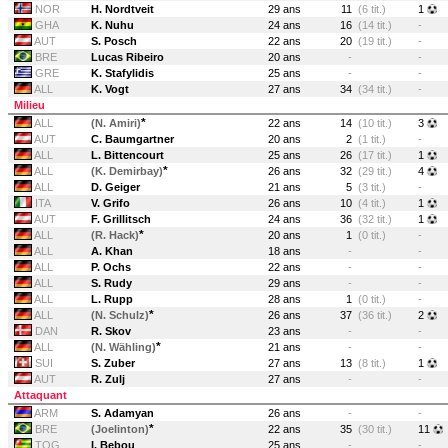
NOR
H. Nordtveit
29 ans
11
(6 tit.)
1
GHA
K. Nuhu
24 ans
16
(14 tit.)
-
AUT
S. Posch
22 ans
20
(19 tit.)
-
BRE
Lucas Ribeiro
20 ans
-
-
GRE
K. Stafylidis
25 ans
-
-
ALL
K. Vogt
27 ans
34
(34 tit.)
-
Milieu
*
ALL
(N. Amiri)
22 ans
14
(10 tit.)
3
AUT
C. Baumgartner
20 ans
2
(1 tit.)
-
ALL
L. Bittencourt
25 ans
26
(17 tit.)
1
*
ALL
(K. Demirbay)
26 ans
32
(29 tit.)
4
ALL
D. Geiger
21 ans
5
(3 tit.)
-
ITA
V. Grifo
26 ans
10
(4 tit.)
1
AUT
F. Grillitsch
24 ans
36
(32 tit.)
1
*
ALL
(R. Hack)
20 ans
1
(0 tit.)
-
ALL
A. Khan
18 ans
-
-
ALL
P. Ochs
22 ans
-
-
ALL
S. Rudy
29 ans
-
-
ALL
L. Rupp
28 ans
1
(0 tit.)
-
*
ALL
(N. Schulz)
26 ans
37
(36 tit.)
2
DAN
R. Skov
23 ans
-
-
*
ALL
(N. Wähling)
21 ans
-
-
SUI
S. Zuber
27 ans
13
(8 tit.)
1
AUT
R. Zulj
27 ans
-
-
Attaquant
ARM
S. Adamyan
26 ans
-
-
*
BRE
(Joelinton)
22 ans
35
(30 tit.)
11
TOG
I. Bebou
25 ans
-
-