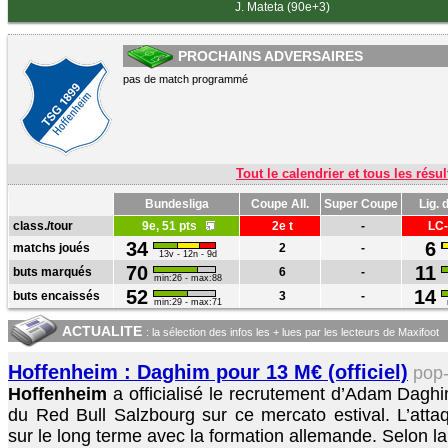
J. Mateta (90e+3)
PROCHAINS ADVERSAIRES
pas de match programmé
Tout le calendrier et tous les résul
Bundesliga
Coupe All.
Super Coupe
Lig.
class./tour
9e, 51 pts
2e t
-
LC
34
6
matchs joués
2
-
13v - 12n - 9d
70
11
buts marqués
6
-
min:26 - max:88
52
14
buts encaissés
3
-
min:29 - max:71
ACTUALITE
: la sélection des infos les + lues par les lecteurs de Maxifoot
Hoffenheim : Daghim pour 13 M€ (officiel)
pop
Hoffenheim
a officialisé le recrutement d’Adam Dagh
du Red Bull Salzbourg sur ce mercato estival. L’atta
sur le long terme avec la formation allemande. Selon la 