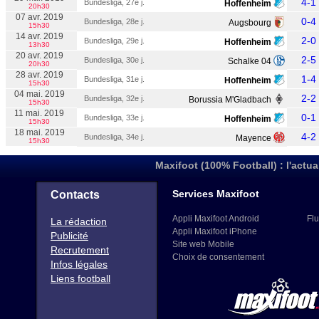
4-1
Bundesliga, 27e j.
Hoffenheim
20h30
07 avr. 2019
0-4
Bundesliga, 28e j.
Augsbourg
15h30
14 avr. 2019
2-0
Bundesliga, 29e j.
Hoffenheim
13h30
20 avr. 2019
2-5
Bundesliga, 30e j.
Schalke 04
20h30
28 avr. 2019
1-4
Bundesliga, 31e j.
Hoffenheim
15h30
04 mai. 2019
2-2
Bundesliga, 32e j.
Borussia M'Gladbach
15h30
11 mai. 2019
0-1
Bundesliga, 33e j.
Hoffenheim
15h30
18 mai. 2019
4-2
Bundesliga, 34e j.
Mayence
15h30
Maxifoot (100% Football) : l'actua
Services Maxifoot
Contacts
Appli Maxifoot Android
Flu
La rédaction
Appli Maxifoot iPhone
Publicité
Site web Mobile
Recrutement
Choix de consentement
Infos légales
Liens football