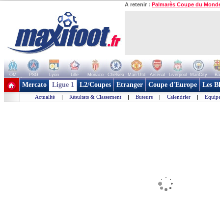
A retenir :
Palmarès Coupe du Mond
OM
PSG
Lyon
Lille
Monaco
Chelsea
Man Utd
Arsenal
Liverpool
ManCity
Ba
+ de clubs
Mercato
Ligue 1
L2/Coupes
Etranger
Coupe d'Europe
Les B
Actualité
|
Résultats & Classement
|
Buteurs
|
Calendrier
|
Equipe