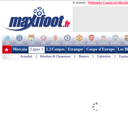
A retenir :
Palmarès Coupe du Mond
OM
PSG
Lyon
Lille
Monaco
Chelsea
Man Utd
Arsenal
Liverpool
ManCity
Ba
+ de clubs
Mercato
Ligue 1
L2/Coupes
Etranger
Coupe d'Europe
Les B
Actualité
|
Résultats & Classement
|
Buteurs
|
Calendrier
|
Equipe