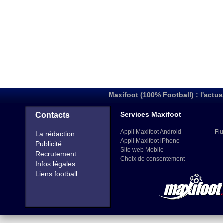
Maxifoot (100% Football) : l'actua
Services Maxifoot
Contacts
Appli Maxifoot Android
Flu
La rédaction
Appli Maxifoot iPhone
Publicité
Site web Mobile
Recrutement
Choix de consentement
Infos légales
Liens football