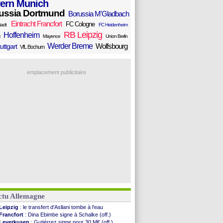
ern Munich
ussia Dortmund
Borussia M'Gladbach
Eintracht Francfort
FC Cologne
tadt
FC Heidenheim
RB Leipzig
Hoffenheim
Mayence
Union Berlin
Werder Breme
Wolfsbourg
uttgart
VfL Bochum
emplacement publicitaire
ctu Allemagne
Leipzig
: le transfert d'Asllani tombe à l'eau
Francfort
: Dina Ebimbe signe à Schalke (off.)
Leverkusen
: Gutiérrez signe pour 30 M€ (off.)