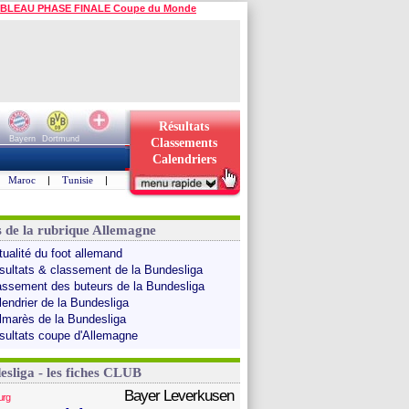
BLEAU PHASE FINALE Coupe du Monde
Résultats
Bayern
Dortmund
Classements
Calendriers
Maroc
|
Tunisie
|
s de la rubrique Allemagne
tualité du foot allemand
sultats & classement de la Bundesliga
assement des buteurs de la Bundesliga
lendrier de la Bundesliga
lmarès de la Bundesliga
sultats coupe d'Allemagne
esliga - les fiches CLUB
Bayer Leverkusen
urg