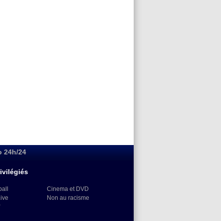
o 24h/24
ivilégiés
ball
Cinema et DVD
Live
Non au racisme
)