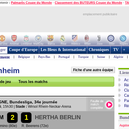
etenir :
Palmarès Coupe du Monde
-
Classement des BUTEURS Coupe du Monde
-
TA
emplacement publicitaire
n Utd
Arsenal
Liverpool
ManCity
Barca
Real
Atletico
Milan
Juve
Inter
Naples
ger
Coupe d'Europe
Les Bleus & International
Chroniques
TV
+
emagne
|
Belgique
|
Pays-Bas
|
Portugal
|
Turquie
|
Suisse
|
Algérie
|
nheim
Fiche d'une autre équipe
Lien
Ac
 de jeu
Tous les matchs
Ré
Cl
Ca
Pa
E, Bundesliga, 34e journée
Ré
5
, 15h30 |
Stade :
Wirsol Rhein-Neckar-Arena
2
1
IM
HERTHA BERLIN
Bund
Augsbo
rmino (80e)
R. Beerens (72e)