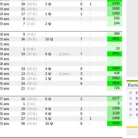
2430
25 ans
28
(28 tit.)
2
5
1
1650
23 ans
21
(18 tit.)
-
4
-
1450
19 ans
17
(17 tit.)
1
1
-
530
20 ans
8
(6 tit.)
-
-
-
244
23 ans
7
(2 tit.)
2
-
-
389
18 ans
9
(4 tit.)
-
-
-
3201
23 ans
36
(36 tit.)
10
7
-
-
21 ans
-
-
-
-
13
24 ans
1
(0 tit.)
-
-
-
2841
29 ans
33
(32 tit.)
6
(2 pen.)
7
-
-
20 ans
-
-
-
-
-
18 ans
-
-
-
-
2594
25 ans
33
(28 tit.)
4
9
-
438
30 ans
13
(5 tit.)
2
(2 pen.)
3
-
2452
28 ans
31
(29 tit.)
1
6
-
2828
25 ans
34
(30 tit.)
-
6
-
Parte
726
23 ans
21
(6 tit.)
-
-
-
F
1577
F
27 ans
26
(18 tit.)
6
2
-
5
31 ans
1
(0 tit.)
-
-
-
W
1358
27 ans
29
(16 tit.)
9
2
-
F
1130
26 ans
29
(12 tit.)
9
5
-
T
1408
27 ans
27
(14 tit.)
5
2
1
3020
23 ans
36
(34 tit.)
10
8
-