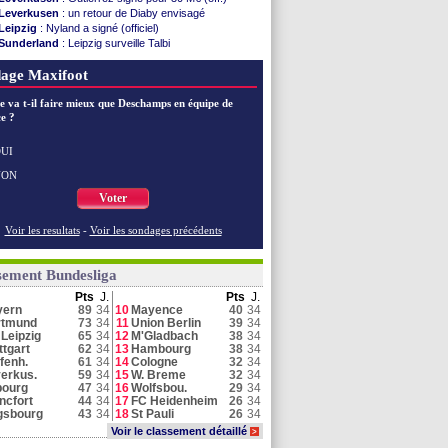
Leverkusen
: un retour de Diaby envisagé
Leipzig
: Nyland a signé (officiel)
Sunderland
: Leipzig surveille Talbi
Bayern
: Eberl prévient les indésirables
age Maxifoot
Dortmund
: Karetsas signe pour 33 M€ (off.)
Hoffenheim
: Daghim pour 13 M€ (officiel)
e va t-il faire mieux que Deschamps en équipe de
Naples
: direction Schalke 04 pour Lindstrøm
e ?
Dortmund
: Couto se rapproche de Côme
Leipzig
: retour bouclé pour Nyland
Leipzig
: Diomandé absent sur maladie
UI
M'Gladbach
: Strasbourg s'attaque à Reyna
NON
Bayern
: plus aucune recrue cet été
Voter
Voir toutes les brèves
Voir les resultats
-
Voir les sondages précédents
sement Bundesliga
Pts
J.
Pts
J.
yern
89
34
10
Mayence
40
34
rtmund
73
34
11
Union Berlin
39
34
Leipzig
65
34
12
M'Gladbach
38
34
ttgart
62
34
13
Hambourg
38
34
fenh.
61
34
14
Cologne
32
34
erkus.
59
34
15
W. Breme
32
34
bourg
47
34
16
Wolfsbou.
29
34
ncfort
44
34
17
FC Heidenheim
26
34
gsbourg
43
34
18
St Pauli
26
34
Voir le classement détaillé
>