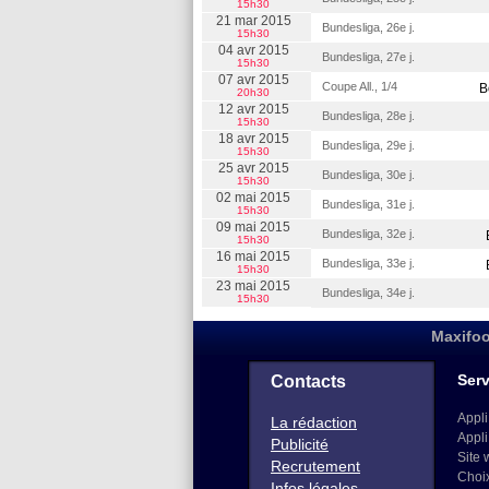
15h30
21 mar 2015
Bundesliga, 26e j.
15h30
04 avr 2015
Bundesliga, 27e j.
15h30
07 avr 2015
Coupe All., 1/4
B
20h30
12 avr 2015
Bundesliga, 28e j.
15h30
18 avr 2015
Bundesliga, 29e j.
15h30
25 avr 2015
Bundesliga, 30e j.
15h30
02 mai 2015
Bundesliga, 31e j.
15h30
09 mai 2015
Bundesliga, 32e j.
15h30
16 mai 2015
Bundesliga, 33e j.
15h30
23 mai 2015
Bundesliga, 34e j.
15h30
Maxifoo
Serv
Contacts
Appli
La rédaction
Appli
Publicité
Site 
Recrutement
Choi
Infos légales