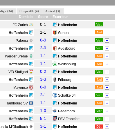
liga (34)
Coupe All. (4)
Amical (3)
Domicile
Score
Extérieur
0-1
Vict.
FC Zurich
Hoffenheim
1-1
Nul
Hoffenheim
Genoa
0-9
+
Paloma
Hoffenheim
Vict.
2-0
+
Hoffenheim
Augsbourg
Vict.
1-1
+
Werder Breme
Hoffenheim
Nul
1-1
+
Hoffenheim
Wolfsbourg
Nul
0-2
+
VfB Stuttgart
Hoffenheim
Vict.
3-3
+
Hoffenheim
Fribourg
Nul
0-0
+
Mayence
Hoffenheim
Nul
2-1
+
Hoffenheim
Schalke 04
Vict.
1-1
+
Hambourg SV
Hoffenheim
Nul
1-0
+
Hoffenheim
Paderborn
Vict.
5-1
+
Hoffenheim
FSV Francfort
Vict.
3-1
+
ussia M'Gladbach
Hoffenheim
Déf.