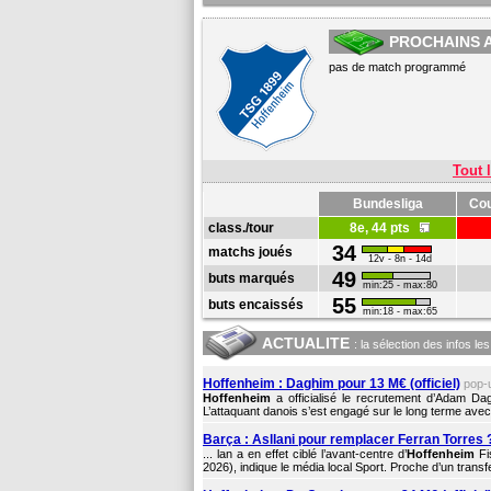
PROCHAINS 
pas de match programmé
Tout l
Bundesliga
Cou
class./tour
8e, 44 pts
34
matchs joués
12v - 8n - 14d
49
buts marqués
min:25 - max:80
55
buts encaissés
min:18 - max:65
ACTUALITE
: la sélection des infos le
Hoffenheim : Daghim pour 13 M€ (officiel)
pop-
Hoffenheim
a officialisé le recrutement d’Adam D
L’attaquant danois s’est engagé sur le long terme avec 
Barça : Asllani pour remplacer Ferran Torres 
... lan a en effet ciblé l’avant-centre d’
Hoffenheim
Fi
2026), indique le média local Sport. Proche d’un transfer