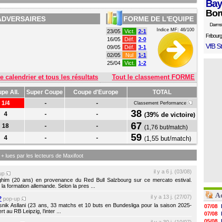
Bay
Bor
ADVERSAIRES
FORME DE L'EQUIPE
Darms
Indice MF: 46/100
23/05
Vict.
2-1
Fribourg
16/05
Déf.
2-0
VfB St
09/05
Déf.
3-1
02/05
Nul
1-1
25/04
Vict.
1-2
e calendrier et tous les résultats
Tout le classement FORME
pe All.
Super Coupe
Coupe d'Europe
TOTAL
1/4
-
-
Classement Performance
38
4
-
-
39% de victoire
(
)
67
18
-
-
(
1,76 but/match
)
59
4
-
-
1,55 but/match
(
)
s + lues par les lecteurs de Maxifoot
il y a 6 j. (03/08)
up
aghim (20 ans) en provenance du Red Bull Salzbourg sur ce mercato estival.
la formation allemande. Selon la pres ...
A
il y a 13 j. (27/07)
?
pop-up
snik Asllani (23 ans, 33 matchs et 10 buts en Bundesliga pour la saison 2025-
07/08
t au RB Leipzig, l’inter ...
07/08
05/08