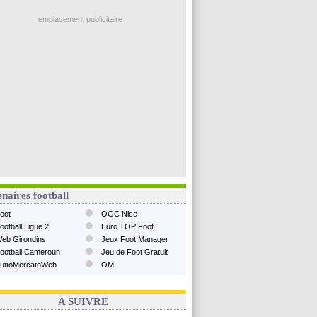
emplacement publicitaire
naires football
oot
OGC Nice
ootball Ligue 2
Euro TOP Foot
eb Girondins
Jeux Foot Manager
ootball Cameroun
Jeu de Foot Gratuit
uttoMercatoWeb
OM
A SUIVRE