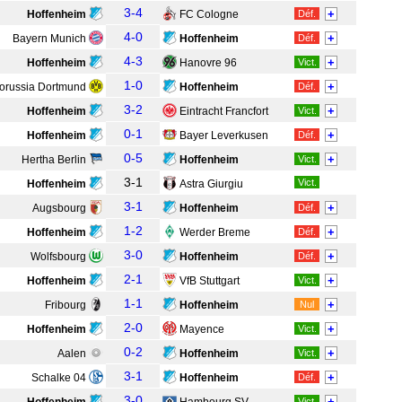
3-4
+
Hoffenheim
FC Cologne
Déf.
4-0
+
Bayern Munich
Hoffenheim
Déf.
4-3
+
Hoffenheim
Hanovre 96
Vict.
1-0
+
orussia Dortmund
Hoffenheim
Déf.
3-2
+
Hoffenheim
Eintracht Francfort
Vict.
0-1
+
Hoffenheim
Bayer Leverkusen
Déf.
0-5
+
Hertha Berlin
Hoffenheim
Vict.
3-1
Vict.
Hoffenheim
Astra Giurgiu
3-1
+
Augsbourg
Hoffenheim
Déf.
1-2
+
Hoffenheim
Werder Breme
Déf.
3-0
+
Wolfsbourg
Hoffenheim
Déf.
2-1
+
Hoffenheim
VfB Stuttgart
Vict.
1-1
+
Fribourg
Hoffenheim
Nul
2-0
+
Hoffenheim
Mayence
Vict.
0-2
+
Aalen
Hoffenheim
Vict.
3-1
+
Schalke 04
Hoffenheim
Déf.
3-0
+
Vict.