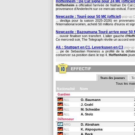
Hoffenheim : De Cat signe pour 24 M€ (officiel
Hoffenheim
a officialisé l’arrivée de Nathan De Cat
provenance d’Anderlecht sur ce mercato estival. Formé a
Newcastle : Touré pour 50 M€ (officiel)
pop-up
... desliga pour la saison 2025-2026) en provenanc
l'international ivoirien, acheté 50 millions d'euros et s
Newcastle : Bazoumana Touré arrive pour 50
... ouvoir finaliser son transfert. L'ailier gauche d'
Hof
Ce mercredi soir, The Telegraph révèle un accord entre
All. : Stuttgart en C1, Leverkusen en C3
pop-u
... pe de Sebastian Hoeness a profité de la défaite
conserver sa position dans le top 4.
Hoffenheim
jouer
EFFECTIF
Stats des joueurs
Te
Tous les mat
Nationalité
Nom
Gardien
ALL
O. Baumann
ALL
J. Grahl
ALL
M. Schwäbe
ALL
A. Stolz
Défenseur
ARG
D. Abraham
ALL
K. Akpoguma
ALL
A. Beck