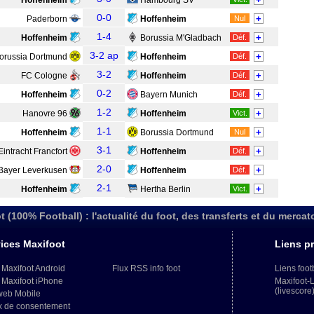
Hoffenheim
Hambourg SV
0-0
+
Paderborn
Hoffenheim
Nul
1-4
+
Hoffenheim
Borussia M'Gladbach
Déf.
3-2 ap
+
orussia Dortmund
Hoffenheim
Déf.
3-2
+
FC Cologne
Hoffenheim
Déf.
0-2
+
Hoffenheim
Bayern Munich
Déf.
1-2
+
Hanovre 96
Hoffenheim
Vict.
1-1
+
Hoffenheim
Borussia Dortmund
Nul
3-1
+
Eintracht Francfort
Hoffenheim
Déf.
2-0
+
Bayer Leverkusen
Hoffenheim
Déf.
2-1
+
Hoffenheim
Hertha Berlin
Vict.
t (100% Football) : l'actualité du foot, des transferts et du mercat
ices Maxifoot
Liens pr
 Maxifoot Android
Flux RSS info foot
Liens foot
 Maxifoot iPhone
Maxifoot-
(livescore
web Mobile
x de consentement