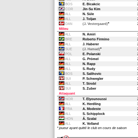
BOS
E. Bicakcic
COR
Jin-Su Kim
ALL
N. Süle
ALL
J. Toljan
*
DAN
(J. Vestergaard)
Milieu
ALL
N. Amiri
BRE
Roberto Firmino
ALL
J. Haberer
*
SUE
(J. Hamad)
POL
E. Polanski
ALL
G. Prömel
ALL
N. Rapp
ALL
S. Rudy
BOS
S. Salihovic
SUI
P. Schwegler
ALL
T. Strobl
SUI
S. Zuber
Attaquant
NOR
T. Elyounoussi
ALL
K. Herdling
FRA
A. Modeste
ALL
S. Schipplock
HON
Á. Szalai
ALL
K. Volland
* joueur ayant quitté le club en cours de saison