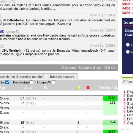
il y a 30 j. (10/07)
)
pop-up
04/08
 (17 ans, 44 matchs et 3 buts toutes compétitions pour la saison 2025-2026) en
04/08
u sein du club bruxellois, le milieu ...
03/08
il y a 35 j. (05/07)
03/08
e d'
Hoffenheim
. Ce dimanche, les Magpies ont officialisé le recrutement de
03/08
Sond
igné jusqu'en juin 2031 par le club anglais. Bazouma ...
03/08
il y a 39 j. (01/07)
02/08
Zidan
 M€
pop-up
Franc
02/08
fenheim
s'apprête à rejoindre Newcastle dans le cadre d'une grosse opération.
 les deux clubs à hauteur de 50 millions d'euros ...
02/08
01/08
O
il y a 85 j. (16/05)
p
30/07
 d'
Hoffenheim
(61 points) contre le Borussia Mönchengladbach (0-4) pour
30/07
a donc la Ligue Europa la saison prochai ...
28 joueurs - Moyenne d'age : 25,8 ans
mps de jeu (6 derniers matchs)
Infos des joueurs
Clas
chs
Bundesliga
Coupe All.
Age
Joué
But
Tps jeu Tot.
1
Ba
2
Do
3319
25 ans
37
(36 tit.)
-
-
-
3
RB 
131
26 ans
2
(2 tit.)
-
-
-
4
Stu
-
5
Hof
20 ans
-
-
-
-
6
Lev
-
31 ans
-
-
-
-
7
Fri
8
Fra
924
29 ans
15
(9 tit.)
-
3
-
9
Au
-
20 ans
-
-
-
-
3267
28 ans
36
(36 tit.)
-
6
-