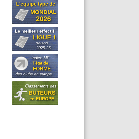
L'equipe type de
MONDIAL
2026
Le meilleur effectif
LIGUE 1
saison
2025-26
Indice MF :
l'état de
FORME
des clubs en europe
Classements des
BUTEURS
en EUROPE