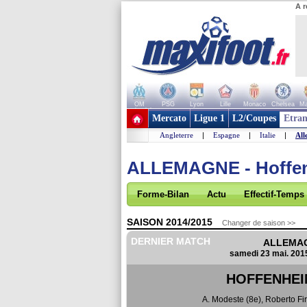
A r
OM
PSG
Lyon
Lille
Monaco
Chelsea
Ma
+ de clubs
Mercato
Ligue 1
L2/Coupes
Etran
Angleterre
|
Espagne
|
Italie
|
All
ALLEMAGNE - Hoffe
Forme-Bilan
Actu
Effectif-Temps
SAISON 2014/2015
Changer de saison >>
DERNIER MATCH
ALLEMAGN
samedi 23 mai. 201
HOFFENHE
A. Modeste (8e)
,
Roberto Fi