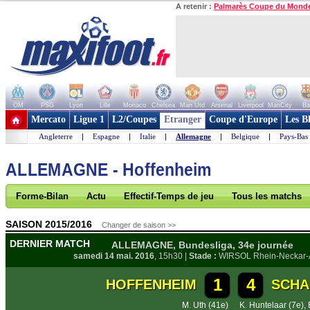
A retenir :
Palmarès Coupe du Mond
OM
PSG
Lyon
Lille
Monaco
Chelsea
Man Utd
Arsenal
Liverpool
ManCity
Ba
+ de clubs
Mercato
Ligue 1
L2/Coupes
Etranger
Coupe d'Europe
Les B
Angleterre
|
Espagne
|
Italie
|
Allemagne
|
Belgique
|
Pays-Bas
ALLEMAGNE - Hoffenheim
Forme-Bilan
Actu
Effectif-Temps de jeu
Tous les matchs
SAISON 2015/2016
Changer de saison >>
DERNIER MATCH
ALLEMAGNE, Bundesliga, 34e journée
samedi 14 mai. 2016
, 15h30 |
Stade :
WIRSOL Rhein-Neckar-
1
4
HOFFENHEIM
SCHA
M. Uth (41e)
K. Huntelaar (7e)
,