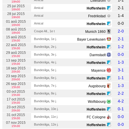
1-1
Amical
Lillestrom
19h00
25 jui 2015
2-1
Amical
Hoffenheim
16h00
28 jui 2015
1-4
Amical
Fredrikstad
19h00
01 aoû 2015
0-0
Amical
Hoffenheim
16h00
08 aoû 2015
2-0
Coupe All., 1e t
Munich 1860
18h00
15 aoû 2015
2-1
Bundesliga, 1e j.
Bayer Leverkusen
15h30
22 aoû 2015
1-2
Bundesliga, 2e j.
Hoffenheim
15h30
29 aoû 2015
0-0
Bundesliga, 3e j.
Darmstadt
15h30
13 sep 2015
1-3
Bundesliga, 4e j.
Hoffenheim
15h30
18 sep 2015
3-1
Bundesliga, 5e j.
Mayence
20h30
23 sep 2015
1-1
Bundesliga, 6e j.
Hoffenheim
20h00
26 sep 2015
1-3
Bundesliga, 7e j.
Augsbourg
15h30
03 oct 2015
2-2
Bundesliga, 8e j.
Hoffenheim
15h30
17 oct 2015
4-2
Bundesliga, 9e j.
Wolfsbourg
15h30
23 oct 2015
0-1
Bundesliga, 10e j.
Hoffenheim
20h30
31 oct 2015
0-0
Bundesliga, 11e j.
FC Cologne
15h30
07 nov 2015
0-0
Bundesliga, 12e j.
Hoffenheim
15h30