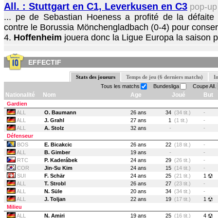
All. : Stuttgart en C1, Leverkusen en C3
pop-u
... pe de Sebastian Hoeness a profité de la défaite 
contre le Borussia Mönchengladbach (0-4) pour conserv
4.
Hoffenheim
jouera donc la Ligue Europa la saison pr
EFFECTIF
Stats des joueurs
Temps de jeu (6 derniers matchs)
I
Tous les matchs
Bundesliga
Coupe All.
Nationalité
Nom
Age
Joué
But
Gardien
ALL
O. Baumann
26 ans
34
(34 tit.)
-
ALL
J. Grahl
27 ans
1
(1 tit.)
-
ALL
A. Stolz
32 ans
-
-
Défenseur
BOS
E. Bicakcic
26 ans
22
(18 tit.)
-
ALL
B. Gimber
19 ans
-
-
RTC
P. Kaderábek
24 ans
29
(26 tit.)
-
COR
Jin-Su Kim
24 ans
15
(14 tit.)
-
SUI
F. Schär
24 ans
25
(21 tit.)
1
ALL
T. Strobl
26 ans
27
(23 tit.)
-
ALL
N. Süle
20 ans
34
(34 tit.)
-
ALL
J. Toljan
22 ans
19
(17 tit.)
1
Milieu
ALL
N. Amiri
19 ans
25
(16 tit.)
4