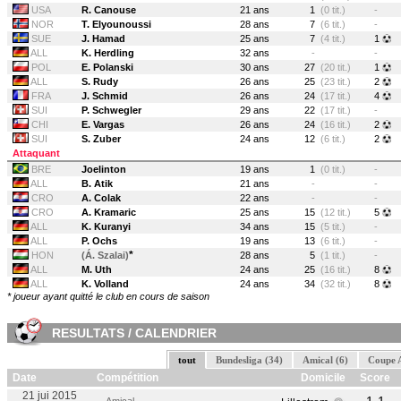
USA
R. Canouse
21 ans
1
(0 tit.)
-
NOR
T. Elyounoussi
28 ans
7
(6 tit.)
-
SUE
J. Hamad
25 ans
7
(4 tit.)
1
ALL
K. Herdling
32 ans
-
-
POL
E. Polanski
30 ans
27
(20 tit.)
1
ALL
S. Rudy
26 ans
25
(23 tit.)
2
FRA
J. Schmid
26 ans
24
(17 tit.)
4
SUI
P. Schwegler
29 ans
22
(17 tit.)
-
CHI
E. Vargas
26 ans
24
(16 tit.)
2
SUI
S. Zuber
24 ans
12
(6 tit.)
2
Attaquant
BRE
Joelinton
19 ans
1
(0 tit.)
-
ALL
B. Atik
21 ans
-
-
CRO
A. Colak
22 ans
-
-
CRO
A. Kramaric
25 ans
15
(12 tit.)
5
ALL
K. Kuranyi
34 ans
15
(5 tit.)
-
ALL
P. Ochs
19 ans
13
(6 tit.)
-
*
HON
(Á. Szalai)
28 ans
5
(1 tit.)
-
ALL
M. Uth
24 ans
25
(16 tit.)
8
ALL
K. Volland
24 ans
34
(32 tit.)
8
* joueur ayant quitté le club en cours de saison
RESULTATS / CALENDRIER
tout
Bundesliga (34)
Amical (6)
Coupe A
Date
Compétition
Domicile
Score
21 jui 2015