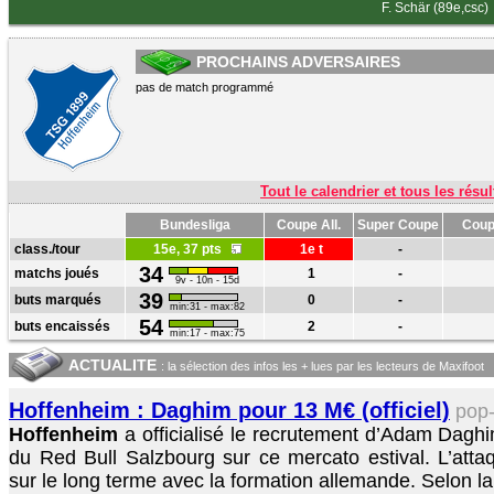
F. Schär (89e,csc)
PROCHAINS ADVERSAIRES
pas de match programmé
Tout le calendrier et tous les résul
Bundesliga
Coupe All.
Super Coupe
Coup
class./tour
15e, 37 pts
1e t
-
34
matchs joués
1
-
9v - 10n - 15d
39
buts marqués
0
-
min:31 - max:82
54
buts encaissés
2
-
min:17 - max:75
ACTUALITE
: la sélection des infos les + lues par les lecteurs de Maxifoot
Hoffenheim : Daghim pour 13 M€ (officiel)
pop
Hoffenheim
a officialisé le recrutement d’Adam Dagh
du Red Bull Salzbourg sur ce mercato estival. L’atta
sur le long terme avec la formation allemande. Selon la 