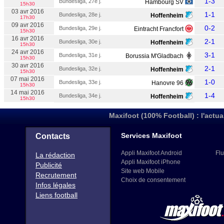
1-3
Bundesliga, 27e j.
Hambourg SV
15h30
03 avr 2016
1-1
Bundesliga, 28e j.
Hoffenheim
17h30
09 avr 2016
0-2
Bundesliga, 29e j.
Eintracht Francfort
15h30
16 avr 2016
2-1
Bundesliga, 30e j.
Hoffenheim
15h30
24 avr 2016
3-1
Bundesliga, 31e j.
Borussia M'Gladbach
15h30
30 avr 2016
2-1
Bundesliga, 32e j.
Hoffenheim
15h30
07 mai 2016
1-0
Bundesliga, 33e j.
Hanovre 96
15h30
14 mai 2016
1-4
Bundesliga, 34e j.
Hoffenheim
15h30
Maxifoot (100% Football) : l'actua
Services Maxifoot
Contacts
Appli Maxifoot Android
Flu
La rédaction
Appli Maxifoot iPhone
Publicité
Site web Mobile
Recrutement
Choix de consentement
Infos légales
Liens football