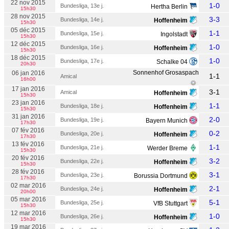
22 nov 2015
1-0
Bundesliga, 13e j.
Hertha Berlin
15h30
28 nov 2015
3-3
Bundesliga, 14e j.
Hoffenheim
15h30
05 déc 2015
1-1
Bundesliga, 15e j.
Ingolstadt
15h30
12 déc 2015
1-0
Bundesliga, 16e j.
Hoffenheim
15h30
18 déc 2015
1-0
Bundesliga, 17e j.
Schalke 04
20h30
Sonnenhof Grosaspach
06 jan 2016
1-1
Amical
16h00
17 jan 2016
3-1
Amical
Hoffenheim
15h30
23 jan 2016
1-1
Bundesliga, 18e j.
Hoffenheim
15h30
31 jan 2016
2-0
Bundesliga, 19e j.
Bayern Munich
17h30
07 fév 2016
0-2
Bundesliga, 20e j.
Hoffenheim
17h30
13 fév 2016
1-1
Bundesliga, 21e j.
Werder Breme
15h30
20 fév 2016
3-2
Bundesliga, 22e j.
Hoffenheim
15h30
28 fév 2016
3-1
Bundesliga, 23e j.
Borussia Dortmund
17h30
02 mar 2016
2-1
Bundesliga, 24e j.
Hoffenheim
20h00
05 mar 2016
5-1
Bundesliga, 25e j.
VfB Stuttgart
15h30
12 mar 2016
1-0
Bundesliga, 26e j.
Hoffenheim
15h30
19 mar 2016