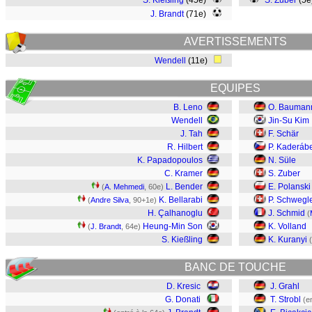
S. Kießling
(45e)
S. Zuber
(5
J. Brandt
(71e)
AVERTISSEMENTS
Wendell
(11e)
EQUIPES
B. Leno
O. Bauman
Wendell
Jin-Su Kim
J. Tah
F. Schär
R. Hilbert
P. Kaderáb
K. Papadopoulos
N. Süle
C. Kramer
S. Zuber
L. Bender
E. Polanski
(
A. Mehmedi
, 60e)
K. Bellarabi
P. Schwegl
(
Andre Silva
, 90+1e)
H. Çalhanoglu
J. Schmid
(
Heung-Min Son
K. Volland
(
J. Brandt
, 64e)
S. Kießling
K. Kuranyi
(
BANC DE TOUCHE
D. Kresic
J. Grahl
G. Donati
T. Strobl
(e