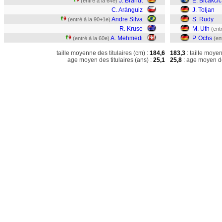
J. Brandt
E. Bicakcic
(entré à la 64e)
C. Aránguiz
J. Toljan
Andre Silva
S. Rudy
(entré à la 90+1e)
R. Kruse
M. Uth
(ent
A. Mehmedi
P. Ochs
(entré à la 60e)
(en
taille moyenne des titulaires (cm) :
184,6
183,3
: taille moye
age moyen des titulaires (ans) :
25,1
25,8
: age moyen de