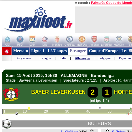
A retenir :
Palmarès Coupe du Mond
OM
PSG
Lyon
Lille
Monaco
Chelsea
Man Utd
Arsenal
Liverpool
ManCity
Ba
+ de clubs
Mercato
Ligue 1
L2/Coupes
Etranger
Coupe d'Europe
Les B
Angleterre
|
Espagne
|
Italie
|
Allemagne
|
Belgique
|
Pays-Bas
Sam. 15 Août 2015, 15h30 - ALLEMAGNE - Bundesliga
Stade :
BayArena à Leverkusen |
Spectateurs :
27125 |
Arbitre :
R. Hart
2
1
BAYER LEVERKUSEN
HOFFE
(mi-tps: 1-1)
1
10
20
30
40
50
6
BUTEURS