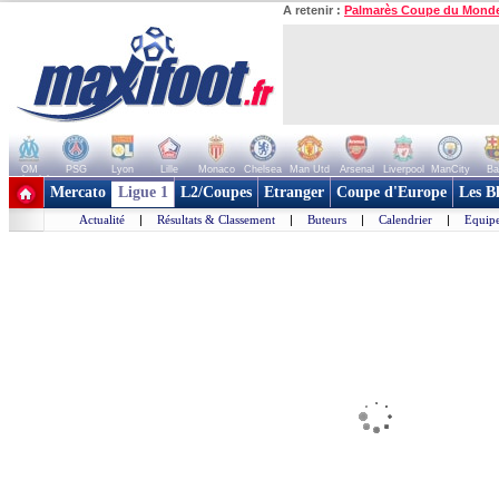
A retenir :
Palmarès Coupe du Mond
OM
PSG
Lyon
Lille
Monaco
Chelsea
Man Utd
Arsenal
Liverpool
ManCity
Ba
+ de clubs
Mercato
Ligue 1
L2/Coupes
Etranger
Coupe d'Europe
Les B
Actualité
|
Résultats & Classement
|
Buteurs
|
Calendrier
|
Equipe