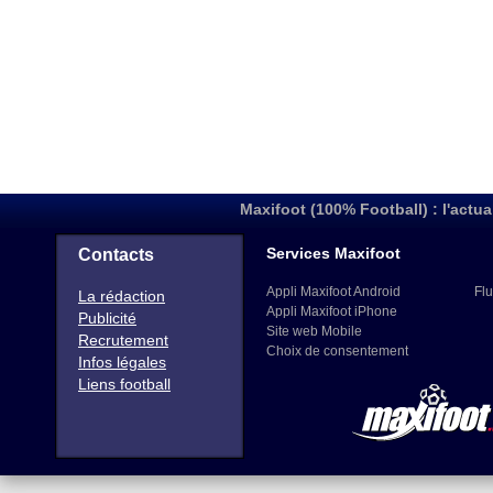
Maxifoot (100% Football) : l'actua
Services Maxifoot
Contacts
Appli Maxifoot Android
Flu
La rédaction
Appli Maxifoot iPhone
Publicité
Site web Mobile
Recrutement
Choix de consentement
Infos légales
Liens football