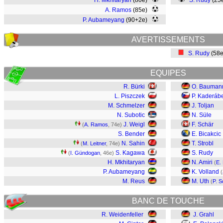
H. Mkhitaryan
(80e)
S. Rudy
(25
A. Ramos
(85e)
P. Aubameyang
(90+2e)
AVERTISSEMENTS
S. Rudy
(58
EQUIPES
R. Bürki
O. Bauman
L. Piszczek
P. Kaderáb
M. Schmelzer
J. Toljan
N. Subotic
N. Süle
J. Weigl
F. Schär
(
A. Ramos
, 74e)
S. Bender
E. Bicakcic
N. Sahin
T. Strobl
(
M. Leitner
, 74e)
S. Kagawa
S. Rudy
(
I. Gündogan
, 46e)
H. Mkhitaryan
N. Amiri
(
E.
P. Aubameyang
K. Volland
(
M. Reus
M. Uth
(
P. S
BANC DE TOUCHE
R. Weidenfeller
J. Grahl