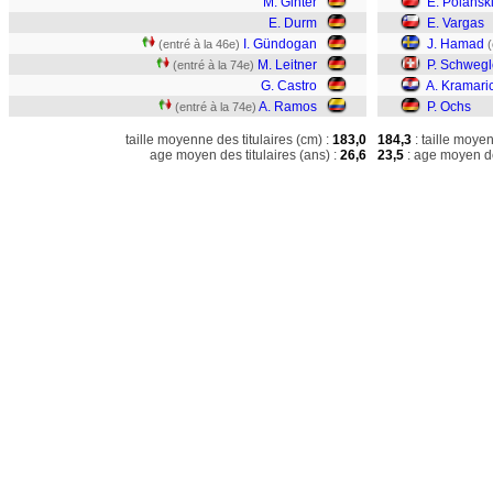
M. Ginter
E. Polansk
E. Durm
E. Vargas
I. Gündogan
J. Hamad
(entré à la 46e)
(
M. Leitner
P. Schwegl
(entré à la 74e)
G. Castro
A. Kramari
A. Ramos
P. Ochs
(entré à la 74e)
taille moyenne des titulaires (cm) :
183,0
184,3
: taille moye
age moyen des titulaires (ans) :
26,6
23,5
: age moyen de