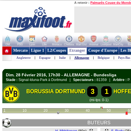
A retenir :
Palmarès Coupe du Mond
OM
PSG
Lyon
Lille
Monaco
Chelsea
Man Utd
Arsenal
Liverpool
ManCity
Ba
+ de clubs
Mercato
Ligue 1
L2/Coupes
Etranger
Coupe d'Europe
Les B
Angleterre
|
Espagne
|
Italie
|
Allemagne
|
Belgique
|
Pays-Bas
Dim. 28 Février 2016, 17h30 - ALLEMAGNE - Bundesliga
Stade :
Signal-Iduna-Park à Dortmund |
Spectateurs :
81359 |
Arbitre :
P.
3
1
BORUSSIA DORTMUND
HOFFE
(mi-tps: 0-1)
1
10
20
30
40
50
6
BUTEURS