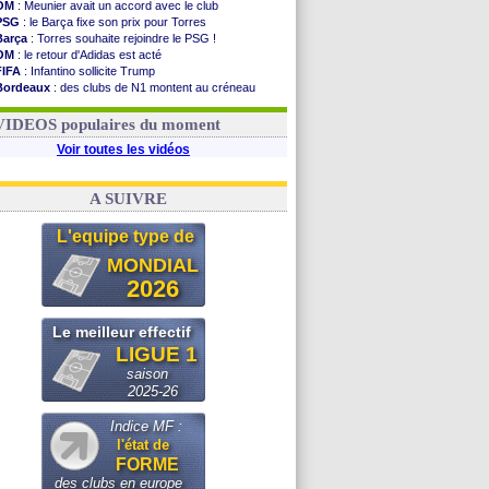
OM
: Meunier avait un accord avec le club
PSG
: le Barça fixe son prix pour Torres
Barça
: Torres souhaite rejoindre le PSG !
OM
: le retour d'Adidas est acté
FIFA
: Infantino sollicite Trump
Bordeaux
: des clubs de N1 montent au créneau
Argentine
: quand Medina recadre... sa mère
Real
: le démenti de Leipzig pour Diomandé
VIDEOS populaires du moment
Voir toutes les vidéos
A SUIVRE
L'equipe type de
MONDIAL
2026
Le meilleur effectif
LIGUE 1
saison
2025-26
Indice MF :
l'état de
FORME
des clubs en europe