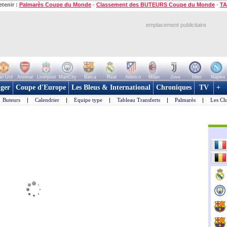
etenir :
Palmarès Coupe du Monde
-
Classement des BUTEURS Coupe du Monde
-
TA
emplacement publicitaire
n Utd
Arsenal
Liverpool
ManCity
Barca
Real
Atletico
Milan
Juve
Inter
Naples
ger
Coupe d'Europe
Les Bleus & International
Chroniques
TV
+
Buteurs
|
Calendrier
|
Equipe type
|
Tableau Transferts
|
Palmarès
|
Les Cl