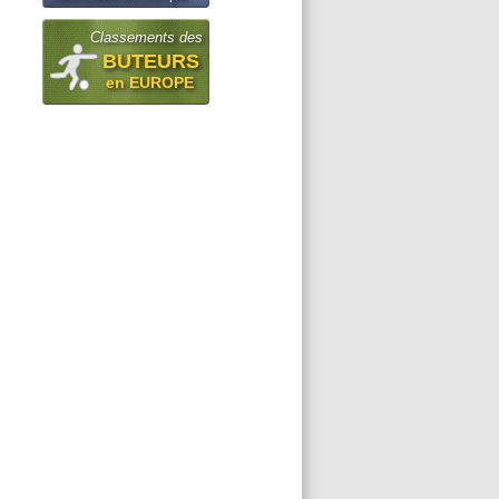
Classements des
BUTEURS
en EUROPE