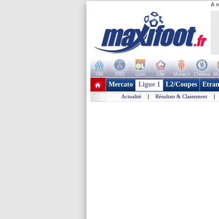
A r
OM
PSG
Lyon
Lille
Monaco
Chelsea
Ma
+ de clubs
Mercato
Ligue 1
L2/Coupes
Etran
Actualité
|
Résultats & Classement
|