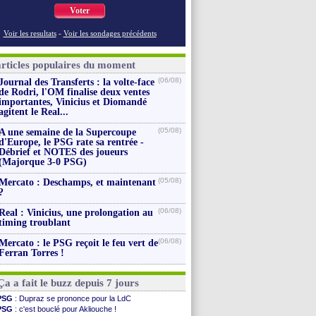
Voter
Voir les resultats
-
Voir les sondages précédents
articles populaires du moment
(06/08)
Journal des Transferts : la volte-face
de Rodri, l'OM finalise deux ventes
importantes, Vinicius et Diomandé
agitent le Real...
(05/08)
A une semaine de la Supercoupe
d'Europe, le PSG rate sa rentrée -
Débrief et NOTES des joueurs
(Majorque 3-0 PSG)
(05/08)
Mercato : Deschamps, et maintenant
?
(06/08)
Real : Vinicius, une prolongation au
timing troublant
(06/08)
Mercato : le PSG reçoit le feu vert de
Ferran Torres !
Ça a fait le buzz depuis 7 jours
PSG
: Dupraz se prononce pour la LdC
PSG
: c'est bouclé pour Akliouche !