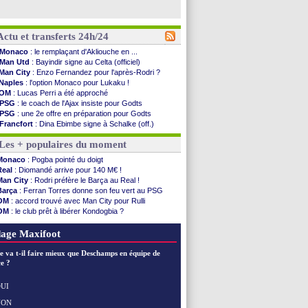
Actu et transferts 24h/24
Monaco
: le remplaçant d'Akliouche en ...
Man Utd
: Bayindir signe au Celta (officiel)
Man City
: Enzo Fernandez pour l'après-Rodri ?
Naples
: l'option Monaco pour Lukaku !
OM
: Lucas Perri a été approché
PSG
: le coach de l'Ajax insiste pour Godts
PSG
: une 2e offre en préparation pour Godts
Francfort
: Dina Ebimbe signe à Schalke (off.)
Strasbourg
: Saïdou Sow prêté à Nantes (off.)
Les + populaires du moment
Monaco
: Filipe Luis aimerait garder Balogun
Dortmund
: Newcastle est prévenu pour Nmecha
Monaco
: Pogba pointé du doigt
Barça
: première offre à 45 M€ pour Rodri ?
Real
: Diomandé arrive pour 140 M€ !
Argentine
: le soutien très appuyé à Infantino
Man City
: Rodri préfère le Barça au Real !
Tottenham
: Van de Ven va prolonger
Barça
: Ferran Torres donne son feu vert au PSG
Barça
: l'agent de Rodri confirme !
OM
: accord trouvé avec Man City pour Rulli
FIFA
: la CAF soutient Infantino
OM
: le club prêt à libérer Kondogbia ?
CdM 2030
: Rubiales charge Infantino et ...
PSG
: l'étonnante rumeur Gusto
Rennes
: Embolo a des pistes alléchantes
PSG
: Luis Enrique satisfait malgré tout
age Maxifoot
Côte d'Ivoire
: Renard affiche ses ambitions
Rennes
: Haise confirme pour Aït Boudlal
e va t-il faire mieux que Deschamps en équipe de
Man City
: Trafford à Leeds pour 47 M€ (off...
e ?
Man Utd
: Zirkzee vers la Juventus ?
Amical
: Monaco s'impose contre Getafe
UI
Nantes
: Der Zakarian et sa relation avec Kita
NON
Voir les brèves précédentes