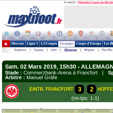
A retenir :
Palmarès Coupe du Mond
OM
PSG
Lyon
Lille
Monaco
Chelsea
Man Utd
Arsenal
Liverpool
ManCity
Ba
+ de clubs
Mercato
Ligue 1
L2/Coupes
Etranger
Coupe d'Europe
Les B
Angleterre
|
Espagne
|
Italie
|
Allemagne
|
Belgique
|
Pays-Bas
Sam. 02 Mars 2019, 15h30 - ALLEMAGN
Stade :
Commerzbank-Arena à Francfort |
Sp
Arbitre :
Manuel Gräfe
3
2
EINTR. FRANCFORT
HOFFE
(mi-tps: 1-1)
1
10
20
30
40
50
6