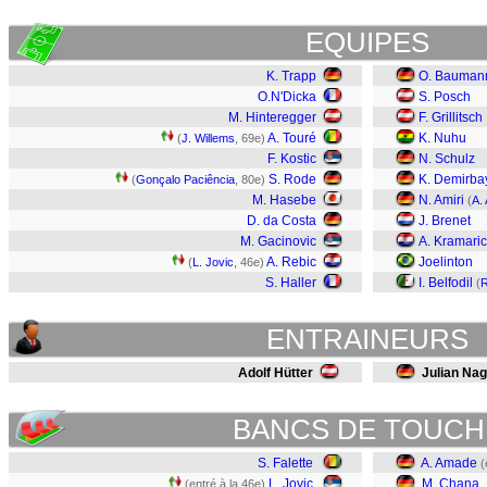
EQUIPES
K. Trapp
O. Bauman
O.N'Dicka
S. Posch
M. Hinteregger
F. Grillitsch
A. Touré
K. Nuhu
(
J. Willems
, 69e)
F. Kostic
N. Schulz
S. Rode
K. Demirba
(
Gonçalo Paciência
, 80e)
M. Hasebe
N. Amiri
(
A.
D. da Costa
J. Brenet
M. Gacinovic
A. Kramaric
A. Rebic
Joelinton
(
L. Jovic
, 46e)
S. Haller
I. Belfodil
(
R
ENTRAINEURS
Adolf Hütter
Julian Na
BANCS DE TOUCH
S. Falette
A. Amade
(
L. Jovic
M. Chana
(entré à la 46e)