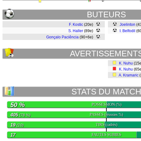
BUTEURS
F. Kostic
(20e)
Joelinton
(4
S. Haller
(89e)
I. Belfodil
(6
Gonçalo Paciência
(90+6e)
AVERTISSEMENT
K. Nuhu
(15
K. Nuhu
(65
A. Kramaric
(
STATS DU MATC
50 %
POSSESSION
(%)
405
PASSES
(réussies %)
(78 %)
19
TIRS
(cadrés)
(10)
17
FAUTES SUBIES