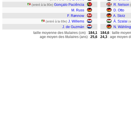
Gonçalo Paciência
R. Nelson
(entré à la 80e)
M. Russ
D. Otto
F. Rønnow
A. Stolz
J. Willems
Á. Szalai
(entré à la 69e)
(
J. de Guzmán
N. Wähling
taille moyenne des titulaires (cm) :
184,1
184,6
: taille moye
age moyen des titulaires (ans) :
25,6
24,3
: age moyen de