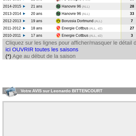
2014-2015
21 ans
Hanovre 96
28
(ALL
)
2013-2014
20 ans
Hanovre 96
33
(ALL
)
2012-2013
19 ans
Borussia Dortmund
7
(ALL
)
2011-2012
18 ans
Energie Cottbus
27
(ALL, d2)
2010-2011
17 ans
Energie Cottbus
3
(ALL, d2)
Cliquez sur les lignes pour afficher/masquer le détai
ici OUVRIR toutes les saisons
(*)
Age au début de la saison
Votre AVIS sur Leonardo BITTENCOURT