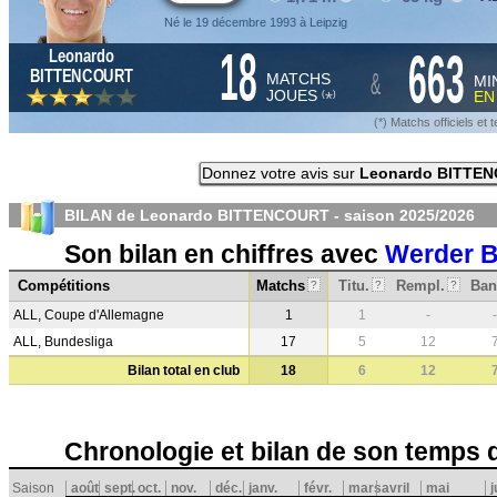
Né le 19 décembre 1993 à Leipzig
18
663
Leonardo
&
BITTENCOURT
MATCHS
MI
JOUES
E
*
(
)
(*) Matchs officiels e
Donnez votre avis sur
Leonardo BITTE
BILAN de Leonardo BITTENCOURT - saison
2025/2026
Son bilan en chiffres avec
Werder 
Compétitions
Matchs
Titu.
Rempl.
Ban
?
?
?
ALL, Coupe d'Allemagne
1
1
-
-
ALL, Bundesliga
17
5
12
Bilan total en club
18
6
12
Chronologie et bilan de son temps 
Saison
août
sept.
oct.
nov.
déc.
janv.
févr.
mars
avril
mai
j