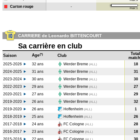
max:9
Carton rouge
-
max:1
CARRIERE de Leonardo BITTENCOURT
Sa carrière en club
Total
(*)
Age
Saison
Club
match
2025-2026
32 ans
Werder Breme
18
(ALL)
2024-2025
31 ans
Werder Breme
31
(ALL
)
2023-2024
30 ans
Werder Breme
30
(ALL
)
2022-2023
29 ans
Werder Breme
27
(ALL
)
2020-2021
27 ans
Werder Breme
29
(ALL
)
2019-2020
26 ans
Werder Breme
32
(ALL
)
2019-2020
26 ans
Hoffenheim
1
(ALL
)
2018-2019
25 ans
Hoffenheim
26
(ALL
)
2017-2018
24 ans
FC Cologne
28
(ALL
)
2016-2017
23 ans
FC Cologne
18
(ALL
)
2015-2016
22 ans
FC Cologne
30
(ALL
)