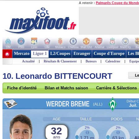
A retenir :
Palmarès Coupe du Mond
OM
PSG
Lyon
Lille
Monaco
Chelsea
Man Utd
Arsenal
Liverpool
ManCity
Ba
+ de clubs
Mercato
Ligue 1
L2/Coupes
Etranger
Coupe d'Europe
Les B
Actualité
|
Résultats & Classement
|
Buteurs
|
Calendrier
|
Equipe
10. Leonardo BITTENCOURT
Le
Fiche d'identité
Bilan et Matchs saison
Carrière & Sélections
Début Co
WERDER BREME
(ALL)
Juil.
AGE
TAILLE
POIDS
N
32
2%
2%
ans
1,71 m
63 kg
A