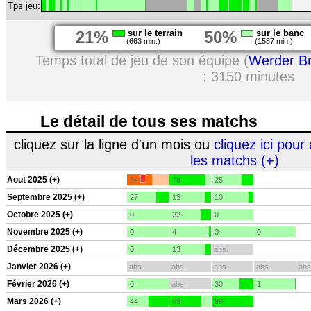
Tps jeu:
21%
sur le terrain
50%
sur le banc
(663 min.)
(1587 min.)
Temps total de jeu de son équipe (
Werder B
: 3150 minutes
Le détail de tous ses matchs
cliquez sur la ligne d'un mois ou
cliquez ici pour 
les matchs (+)
Aout 2025 (+)
54
78
25
Septembre 2025 (+)
27
13
10
Octobre 2025 (+)
0
22
0
Novembre 2025 (+)
0
4
0
0
Décembre 2025 (+)
0
13
abs.
Janvier 2026 (+)
abs.
abs.
abs.
abs.
abs
Février 2026 (+)
0
abs.
30
1
Mars 2026 (+)
44
69
90