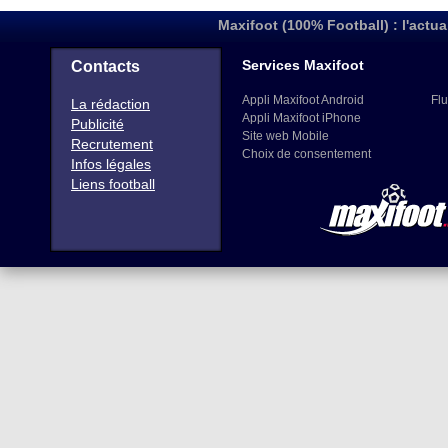
Maxifoot (100% Football) : l'actua
Services Maxifoot
Contacts
Appli Maxifoot Android
Flu
La rédaction
Appli Maxifoot iPhone
Publicité
Site web Mobile
Recrutement
Choix de consentement
Infos légales
Liens football