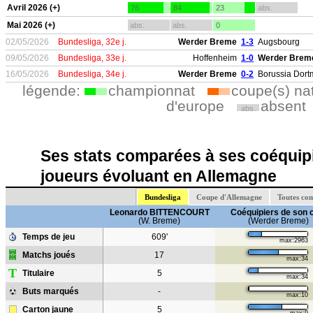
Avril 2026 (+)
76
84
23
abs.
Mai 2026 (+)
abs.
abs.
0
02/05/2026
Bundesliga, 32e j.
Werder Breme
1-3
Augsbourg
09/05/2026
Bundesliga, 33e j.
Hoffenheim
1-0
Werder Brem
16/05/2026
Bundesliga, 34e j.
Werder Breme
0-2
Borussia Dor
légende:
championnat
coupe(s) na
d'europe
absent
abs.
Ses stats comparées à ses coéquipi
joueurs évoluant en Allemagne
Bundesliga
Coupe d'Allemagne
Toutes co
Leonardo BITTENCOURT
Coéquipiers de son 
(W. Breme)
(Werder Breme)
Temps de jeu
609'
max:2963
Matchs joués
17
max:34
T
Titulaire
5
max:34
Buts marqués
-
max:10
Carton jaune
5