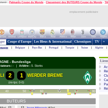
etenir :
Palmarès Coupe du Monde
-
Classement des BUTEURS Coupe du Monde
-
TA
emplacement publicitaire
n Utd
Arsenal
Liverpool
ManCity
Barca
Real
Atletico
Milan
Juve
Inter
Naples
ger
Coupe d'Europe
Les Bleus & International
Chroniques
TV
+
emagne
|
Belgique
|
Pays-Bas
|
Portugal
|
Turquie
|
Suisse
|
Algérie
|
Lien
MAGNE - Bundesliga
tateurs :
- |
Arbitre :
S. Storks
Ac
Ré
2
1
LI
WERDER BREME
Cl
Ca
(mi-tps: 0-0)
Pa
Ré
40
50
60
70
80
90
BUTEURS