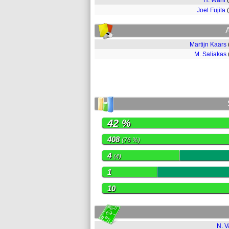
H. Wahl
Joel Fujita
Martijn Kaars
M. Saliakas
42 %
408
(76 %)
4
(4)
1
10
N. V