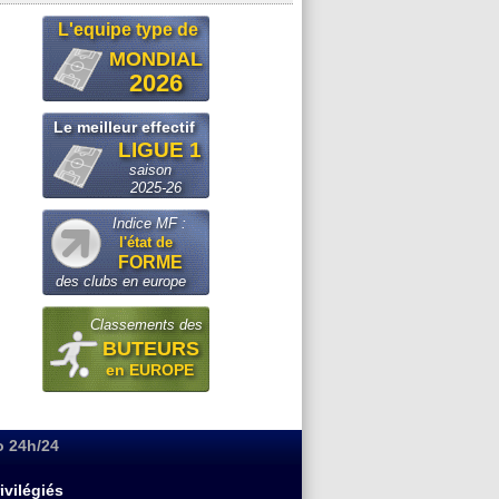
L'equipe type de
MONDIAL
2026
Le meilleur effectif
LIGUE 1
saison
2025-26
Indice MF :
l'état de
FORME
des clubs en europe
Classements des
BUTEURS
en EUROPE
o 24h/24
ivilégiés