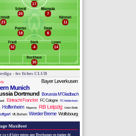
tzka
17
anc des remplaçants
Werder Breme
ppie
Schmid
Mbangula
20
7
 Hein
zwigala
chmidt
Njinmah
ilosevic
ll
23
11
opp
Puertas
Stage
vic
18
6
ittencourt
latini
Friedl
Stark
Lynen
32
4
14
ugawara
eman
Backhaus
30
esliga - les fiches CLUB
Bayer Leverkusen
urg
ern Munich
ussia Dortmund
Borussia M'Gladbach
Eintracht Francfort
FC Cologne
tadt
FC Heidenheim
RB Leipzig
Hoffenheim
Mayence
Union Berlin
Werder Breme
Wolfsbourg
uttgart
VfL Bochum
age Maxifoot
e va t-il faire mieux que Deschamps en équipe de