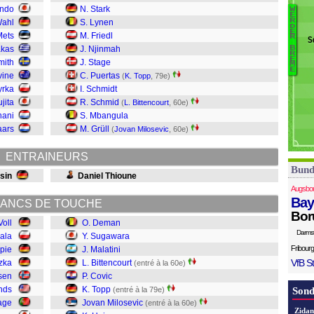
Ri
ndo
N. Stark
W
B
E
O
R
Wahl
S. Lynen
D
K.
E
D
Mets
M. Friedl
R
S
M
Vo
akas
J. Njinmah
B
R
T
E
mith
J. Stage
M
Co
E
rvine
C. Puertas
(
K. Topp
, 79e)
B
yrka
I. Schmidt
Ma
jita
R. Schmid
(
L. Bittencourt
, 60e)
S
nani
S. Mbangula
D
aars
M. Grüll
(
Jovan Milosevic
, 60e)
ENTRAINEURS
Bund
sin
Daniel Thioune
Augsbo
Bay
ANCS DE TOUCHE
Bor
Voll
O. Deman
Darms
ala
Y. Sugawara
Fribourg
pie
J. Malatini
VfB St
tzka
L. Bittencourt
(entré à la 60e)
sen
P. Covic
nds
K. Topp
(entré à la 79e)
Sond
age
Jovan Milosevic
(entré à la 60e)
Zidan