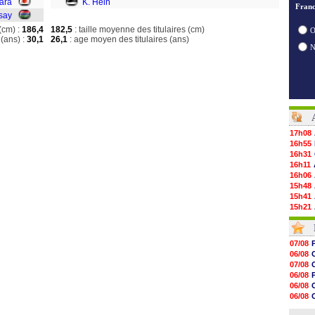
Hara
K. Hein
Franc
say
(cm) :
186,4
182,5
: taille moyenne des titulaires (cm)
O
(ans) :
30,1
26,1
: age moyen des titulaires (ans)
17h08
16h55
16h31
16h11
16h06
15h48
15h41
15h21
15h14
14h59
14h43
07/08
14h14
06/08
13h59
07/08
13h55
06/08
13h48
06/08
13h30
06/08
12h49
06/08
12h22