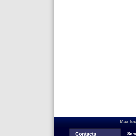
Maxifoo
Serv
Contacts