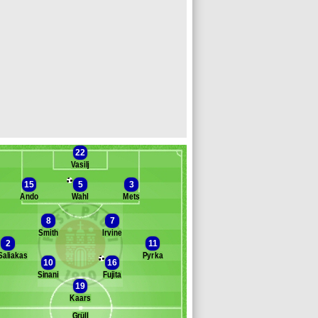
22
Vasilj
15
5
3
Ando
Wahl
Mets
8
7
Smith
Irvine
Banc des remplaçants
St Pauli
2
11
Saliakas
Pyrka
eesay
10
16
ra
Sinani
Fujita
19
ereira Lage
Kaars
ands
asmussen
Grüll