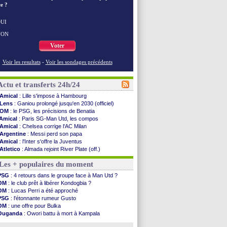
e ?
UI
NON
Voter
Voir les resultats
-
Voir les sondages précédents
Actu et transferts 24h/24
Amical
: Lille s'impose à Hambourg
Lens
: Ganiou prolongé jusqu'en 2030 (officiel)
OM
: le PSG, les précisions de Benatia
Amical
: Paris SG-Man Utd, les compos
Amical
: Chelsea corrige l'AC Milan
Argentine
: Messi perd son papa
Amical
: l'Inter s'offre la Juventus
Atletico
: Almada rejoint River Plate (off.)
Monaco
: Camara a la cote en Angleterre
Les + populaires du moment
Amical
: encore une défaite pour Strasbourg
OM
: la piste Goore en attaque
PSG
: 4 retours dans le groupe face à Man Utd ?
PSG
: ça négocie avec le Barça pour Torres
OM
: le club prêt à libérer Kondogbia ?
Amical
: Rennes s'incline contre Brentford
OM
: Lucas Perri a été approché
Arsenal
: c'est signé pour Guimaraes (officiel)
PSG
: l'étonnante rumeur Gusto
Amical
: Le Mans concède un nul
OM
: une offre pour Bulka
Real
: Mourinho durcit les règles
Ouganda
: Owori battu à mort à Kampala
Amical
: Toulouse s'incline lourdement
OM
: une offre refusée pour Aguerd
OM
: Benatia et la "médiocrité" dans le club