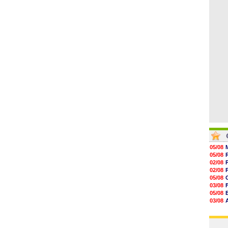
07/08
12h00
11h46
11h20
10h49
10h32
10h10
05/08
05/08
02/08
02/08
05/08
03/08
05/08
03/08
03/08
03/08