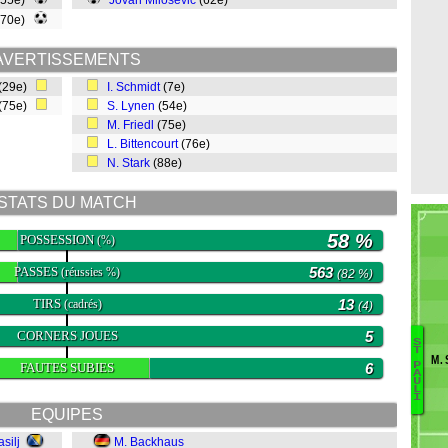
(55e)
Jovan Milosevic
(62e)
(70e)
AVERTISSEMENTS
(29e)
I. Schmidt
(7e)
(75e)
S. Lynen
(54e)
M. Friedl
(75e)
L. Bittencourt
(76e)
N. Stark
(88e)
STATS DU MATCH
58 %
POSSESSION
(%)
PASSES
563
(réussies %)
(82 %)
TIRS
13
(cadrés)
(4)
CORNERS JOUES
5
S
T
M. 
FAUTES SUBIES
6
C
P
A
U
Ha
L
I
P
EQUIPES
S
R
asilj
M. Backhaus