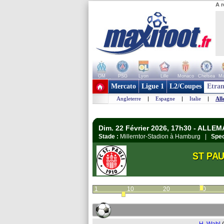
A r
OM
PSG
Lyon
Lille
Monaco
Chelsea
Ma
+ de clubs
Mercato
Ligue 1
L2/Coupes
Etran
Angleterre
|
Espagne
|
Italie
|
All
Dim. 22 Février 2026, 17h30 - ALLE
Stade :
Millerntor-Stadion à Hamburg |
Spec
ST PAU
1
10
20
30