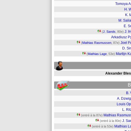
Tomoya A
H. 
K. 
M. Sali
E. S
J. I
(
J. Sands
, 80e)
Arkadiusz P
Joel Fu
(
Mathias Rasmussen
, 87e)
D. Si
Martijn K
(
Mathias Lage
, 53e)
Alexander Bles
B
B. 
A. Dzwig
Louis Op
L. Ri
Mathias Rasmus
(entré à la 87e)
J. Sa
(entré à la 80e)
Mathias L
(entré à la 53e)