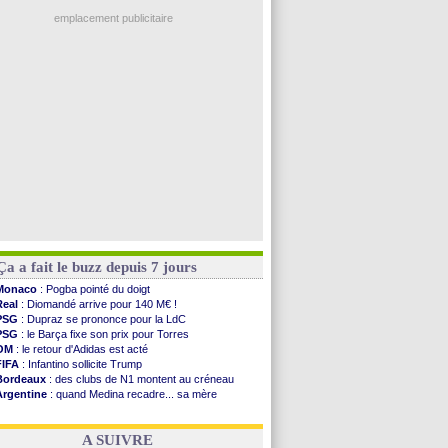
PSG
: Liverpool va proposer 115 M€ pour Barcola
Newcastle
: Guimarães, le club se défend
emplacement publicitaire
L2
: la 1ère journée à suivre en DIRECT !
PSG
: une deuxième offre pour Suzuki
PSG
: le groupe pour le match face à Man Utd
OM
: le jour où tout a basculé pour Benatia
Heracles
: Reine-Adélaïde, le sort s'acharne...
Voir les brèves précédentes
Ça a fait le buzz depuis 7 jours
Monaco
: Pogba pointé du doigt
Real
: Diomandé arrive pour 140 M€ !
PSG
: Dupraz se prononce pour la LdC
PSG
: le Barça fixe son prix pour Torres
OM
: le retour d'Adidas est acté
FIFA
: Infantino sollicite Trump
Bordeaux
: des clubs de N1 montent au créneau
Argentine
: quand Medina recadre... sa mère
Real
: le démenti de Leipzig pour Diomandé
OM
: Paixão attire un 2e club anglais
A SUIVRE