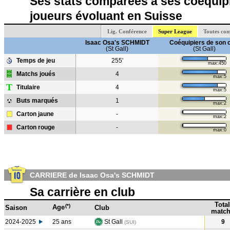
Ses stats comparées à ses coéquipi
joueurs évoluant en Suisse
Lig. Conférence
Super League
Toutes com
Isaac Osa's SCHMIDT
Coéquipiers de son 
(St Gall)
(St Gall)
Temps de jeu
255'
max:450
Matchs joués
4
max:5
T
Titulaire
4
max:5
Buts marqués
1
max:2
Carton jaune
-
max:2
Carton rouge
-
max:0
CARRIERE de Isaac Osa's SCHMIDT
Sa carrière en club
Total
(*)
Age
Saison
Club
match
2024-2025
25 ans
St Gall
9
(SUI)