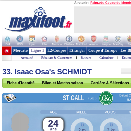
A retenir :
Palmarès Coupe du Mond
OM
PSG
Lyon
Lille
Monaco
Chelsea
Man Utd
Arsenal
Liverpool
ManCity
Ba
+ de clubs
Mercato
Ligue 1
L2/Coupes
Etranger
Coupe d'Europe
Les B
Actualité
|
Résultats & Classement
|
Buteurs
|
Calendrier
|
Equipe
33. Isaac Osa's SCHMIDT
Fiche d'identité
Bilan et Matchs saison
Carrière & Sélections
Début Co
ST GALL
(SUI)
n.
AGE
TAILLE
POIDS
N
24
ans
? m
? kg