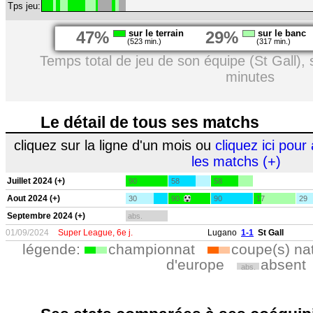
Tps jeu:
47%
sur le terrain
29%
sur le banc
(523 min.)
(317 min.)
Temps total de jeu de son équipe (St Gall),
minutes
Le détail de tous ses matchs
cliquez sur la ligne d'un mois ou
cliquez ici pour 
les matchs (+)
Juillet 2024 (+)
90
58
58
Aout 2024 (+)
30
90
90
17
29
Septembre 2024 (+)
abs.
01/09/2024
Super League, 6e j.
Lugano
1-1
St Gall
légende:
championnat
coupe(s) na
d'europe
absent
abs.