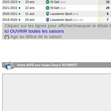
2022-2023
23 ans
St Gall
32
(SUI
)
2021-2022
22 ans
St Gall
29
(SUI
)
2020-2021
21 ans
Lausanne-Sport
8
(SUI
)
2019-2020
20 ans
Lausanne-Sport
7
(SUI, d2)
Cliquez sur les lignes pour afficher/masquer le détai
ici OUVRIR toutes les saisons
(*)
Age au début de la saison
Votre AVIS sur Isaac Osa's SCHMIDT