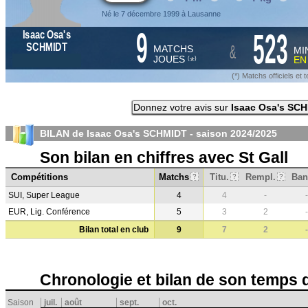
Né le 7 décembre 1999 à Lausanne
9
523
Isaac Osa's
&
SCHMIDT
MATCHS
MI
JOUES
E
*
(
)
(*) Matchs officiels e
Donnez votre avis sur
Isaac Osa's SC
BILAN de Isaac Osa's SCHMIDT - saison
2024/2025
Son bilan en chiffres avec St Gall
Compétitions
Matchs
Titu.
Rempl.
Ban
?
?
?
SUI, Super League
4
4
-
-
EUR, Lig. Conférence
5
3
2
-
Bilan total en club
9
7
2
-
Chronologie et bilan de son temps 
Saison
juil.
août
sept.
oct.