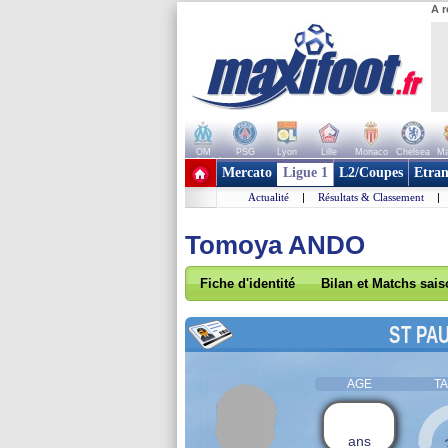
A r
OM
PSG
Lyon
Lille
Monaco
Chelsea
Ma
+ de clubs
Mercato
Ligue 1
L2/Coupes
Etran
Actualité
|
Résultats & Classement
|
Tomoya ANDO
Fiche d'identité
Bilan et Matchs sai
ST PAU
AGE
TA
ans