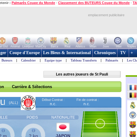
etenir :
Palmarès Coupe du Monde
-
Classement des BUTEURS Coupe du Monde
-
TA
emplacement publicitaire
n Utd
Arsenal
Liverpool
ManCity
Barca
Real
Atletico
Milan
Juve
Inter
Naples
ger
Coupe d'Europe
Les Bleus & International
Chroniques
TV
+
Buteurs
|
Calendrier
|
Equipe type
|
Tableau Transferts
|
Palmarès
|
Les Cl
Les autres joueurs de St Pauli
son
Carrière & Sélections
Début Contrat :
Fin de contrat :
LI
(ALL)
n.c.
n.c.
ILLE
POIDS
NATIONALITE
? m
? kg
JAPON