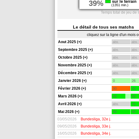
39%
sur le terrain
(1351 min.)
Temps total de jeu de 
Le détail de tous ses matchs
cliquez sur la ligne d'un mois 
Aout 2025 (+)
abs.
abs.
Septembre 2025 (+)
abs.
abs.
Octobre 2025 (+)
abs.
abs.
Novembre 2025 (+)
abs.
abs.
Décembre 2025 (+)
abs.
abs.
Janvier 2026 (+)
0
26
Février 2026 (+)
90
90
Mars 2026 (+)
66
90
Avril 2026 (+)
abs.
90
Mai 2026 (+)
90
90
03/05/2026
Bundesliga, 32e j.
09/05/2026
Bundesliga, 33e j.
16/05/2026
Bundesliga, 34e j.