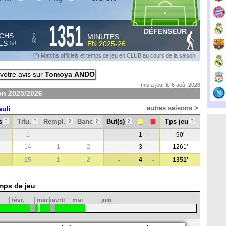
1351
DÉFENSEUR
&
CHS
MINUTES
ES
EN
2025-26
*
(
)
(*) Matchs officiels et temps de jeu en CLUB au cours de la saison
votre avis sur
Tomoya ANDO
mis à jour le 6 aoû. 2026
son
2025/2026
autres saisons >
auli
s
Titu.
Rempl.
Banc
But(s)
Tps jeu
?
?
?
?
?
?
1
-
-
-
1
-
90'
14
1
2
-
3
-
1261'
15
1
2
-
4
-
1351'
mps de jeu
févr.
mars
avril
mai
juin