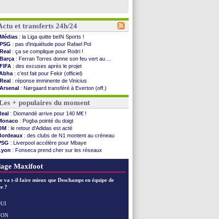
Actu et transferts 24h/24
Médias
: la Liga quitte beIN Sports !
PSG
: pas d'inquiétude pour Rafael Pol
Real
: ça se complique pour Rodri !
Barça
: Ferran Torres donne son feu vert au ...
FIFA
: des excuses après le projet
Abha
: c'est fait pour Fekir (officiel)
Real
: réponse imminente de Vinicius
Arsenal
: Nørgaard transféré à Everton (off.)
Al-Ahli
: Deschamps a discuté !
Les + populaires du moment
PSG
: Luis Enrique satisfait malgré tout
Monaco
: Pogba pointé du doigt
Real
: Diomandé arrive pour 140 M€ !
Rennes
: Zabiri n'est pas fan de la L1
Monaco
: Pogba pointé du doigt
Rennes
: une offre de Fulham pour Aït Boudlal
OM
: le retour d'Adidas est acté
VIDEO
: Thomasson et Cresswell réconciliés
Bordeaux
: des clubs de N1 montent au créneau
Dunkerque
: Nzonzi avait des pistes en L1
PSG
: Liverpool accélère pour Mbaye
Lyon
: Mangala sur le départ
Lyon
: Fonseca prend cher sur les réseaux
Amical
: Arsenal s'incline face au Real Betis
Trabzonspor
: une annonce pour Salah !
Amical
: lourde défaite pour le PSG
EdF
: Infantino complimente Mbappé
age Maxifoot
Man City
: Maresca flou pour Reijnders
LdC
: Fenerbahçe prend une belle option
e va t-il faire mieux que Deschamps en équipe de
Al-Diriyah
: Mbemba arrive libre (officiel)
e ?
Atletico
: le plan d'Alvarez à son retour
Amical
: premier succès pour Brest
UI
VIDEO
: le joli but de Greenwood avec le Fener !
NON
Voir les brèves précédentes