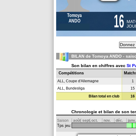
16
Tomoya
ANDO
MAT
JOU
Donnez 
BILAN de Tomoya ANDO - sai
Son bilan en chiffres avec
St P
Compétitions
Match
ALL, Coupe d'Allemagne
1
ALL, Bundesliga
15
Bilan total en club
16
Chronologie et bilan de son te
Saison
août
sept.
oct.
nov.
déc.
janv.
Tps jeu: