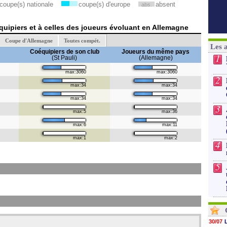
coupe(s) nationale
coupe(s) d'europe
absent
abs.
uipiers et à celles des joueurs évoluant en Allemagne
Coupe d'Allemagne
Toutes compét.
Les 
Coéquipiers de son club
Joueurs du même pays
1
(St Pauli)
(Allemagne)
max:3060
max:3060
2
max:34
max:34
max:34
max:34
3
max:5
max:36
max:6
max:11
max:1
max:2
4
5
30/07