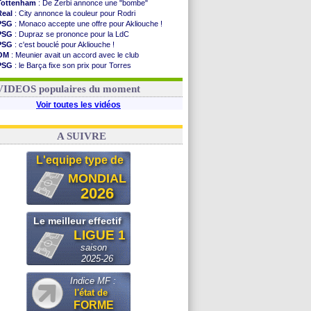
Tottenham
: De Zerbi annonce une "bombe"
Real
: City annonce la couleur pour Rodri
PSG
: Monaco accepte une offre pour Akliouche !
PSG
: Dupraz se prononce pour la LdC
PSG
: c'est bouclé pour Akliouche !
OM
: Meunier avait un accord avec le club
PSG
: le Barça fixe son prix pour Torres
Barça
: Torres souhaite rejoindre le PSG !
FIFA
: Infantino sollicite Trump
VIDEOS populaires du moment
Voir toutes les vidéos
A SUIVRE
L'equipe type de
MONDIAL
2026
Le meilleur effectif
LIGUE 1
saison
2025-26
Indice MF :
l'état de
FORME