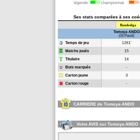
légende:
championnat
Ses stats comparées à ses coéq
Bundesliga
Tomoya ANDO
(St Pauli)
Temps de jeu
1261'
Matchs joués
15
T
Titulaire
14
Buts marqués
-
Carton jaune
3
Carton rouge
-
CARRIERE de Tomoya ANDO
Votre AVIS sur Tomoya ANDO