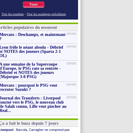
Voter
Voir les resultats
-
Voir les sondages précédents
articles populaires du moment
(05/08)
Mercato : Deschamps, et maintenant
?
(04/08)
Lyon frôle le néant absolu - Débrief
et NOTES des joueurs (Sparta 2-1
OL)
(05/08)
A une semaine de la Supercoupe
d'Europe, le PSG rate sa rentrée -
Débrief et NOTES des joueurs
(Majorque 3-0 PSG)
(04/08)
Mercato : pourquoi le PSG veut
recruter Suzuki ?
(05/08)
Journal des Transferts : Liverpool
tourné vers le PSG, le nouveau club
de Salah connu, Lille veut piocher au
Real...
Ça a fait le buzz depuis 7 jours
Liverpool
: Barcola, Carragher ne comprend pas