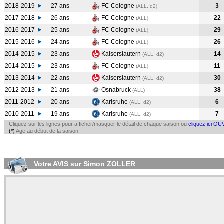
2018-2019
27 ans
FC Cologne
3
(ALL, d2)
2017-2018
26 ans
FC Cologne
22
(ALL
)
2016-2017
25 ans
FC Cologne
29
(ALL
)
2015-2016
24 ans
FC Cologne
26
(ALL
)
2014-2015
23 ans
Kaiserslautern
14
(ALL, d2)
2014-2015
23 ans
FC Cologne
11
(ALL
)
2013-2014
22 ans
Kaiserslautern
30
(ALL, d2)
2012-2013
21 ans
Osnabruck
38
(ALL
)
2011-2012
20 ans
Karlsruhe
6
(ALL, d2)
2010-2011
19 ans
Karlsruhe
7
(ALL, d2)
Cliquez sur les lignes pour afficher/masquer le détail de chaque saison ou
cliquez ici OU
(*)
Age au début de la saison
Votre AVIS sur Simon ZOLLER