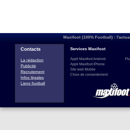
Maxifoot (100% Football) : l'actua
Services Maxifoot
Contacts
Appli Maxifoot Android
Flu
La rédaction
Appli Maxifoot iPhone
Publicité
Site web Mobile
Recrutement
Choix de consentement
Infos légales
Liens football