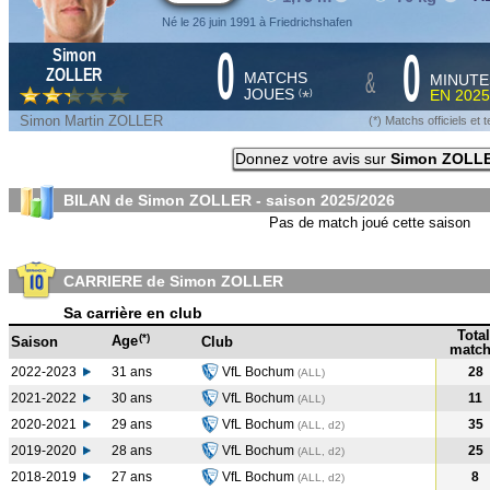
Né le 26 juin 1991 à Friedrichshafen
0
0
Simon
&
ZOLLER
MATCHS
MINUTE
JOUES
EN
2025
*
(
)
Simon Martin ZOLLER
(*) Matchs officiels e
Donnez votre avis sur
Simon ZOLL
BILAN de Simon ZOLLER - saison
2025/2026
Pas de match joué cette saison
CARRIERE de Simon ZOLLER
Sa carrière en club
Total
(*)
Age
Saison
Club
match
2022-2023
31 ans
VfL Bochum
28
(ALL
)
2021-2022
30 ans
VfL Bochum
11
(ALL
)
2020-2021
29 ans
VfL Bochum
35
(ALL, d2)
2019-2020
28 ans
VfL Bochum
25
(ALL, d2)
2018-2019
27 ans
VfL Bochum
8
(ALL, d2)