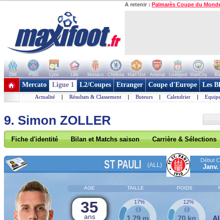
A retenir :
Palmarès Coupe du Mond
OM
PSG
Lyon
Lille
Monaco
Chelsea
Man Utd
Arsenal
Liverpool
ManCity
Ba
+ de clubs
Mercato
Ligue 1
L2/Coupes
Etranger
Coupe d'Europe
Les B
Actualité
|
Résultats & Classement
|
Buteurs
|
Calendrier
|
Equipe
9. Simon ZOLLER
Fiche d'identité
Bilan et Matchs saison
Carrière & Sélections
Début Co
ST PAULI
(ALL)
Janv.
AGE
TAILLE
POIDS
35
17%
12%
ans
1,79 m
70 kg
A