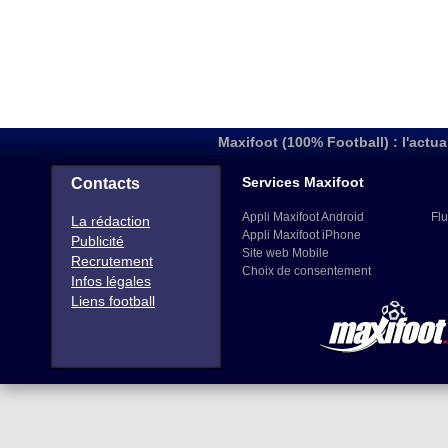
Maxifoot (100% Football) : l'actua
Services Maxifoot
Contacts
Appli Maxifoot Android
Flu
La rédaction
Appli Maxifoot iPhone
Publicité
Site web Mobile
Recrutement
Choix de consentement
Infos légales
Liens football