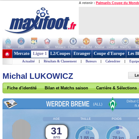
A retenir :
Palmarès Coupe du Mond
OM
PSG
Lyon
Lille
Monaco
Chelsea
Man Utd
Arsenal
Liverpool
ManCity
Ba
+ de clubs
Mercato
Ligue 1
L2/Coupes
Etranger
Coupe d'Europe
Les B
Actualité
|
Résultats & Classement
|
Buteurs
|
Calendrier
|
Equipe
Michal LUKOWICZ
Le
Fiche d'identité
Bilan et Matchs saison
Carrière & Sélections
Début Co
WERDER BREME
(ALL)
n.
AGE
TAILLE
POIDS
31
63%
48%
ans
1,88 m
78 kg