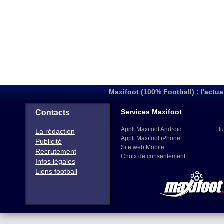
Maxifoot (100% Football) : l'actua
Services Maxifoot
Contacts
Appli Maxifoot Android
Flu
La rédaction
Appli Maxifoot iPhone
Publicité
Site web Mobile
Recrutement
Choix de consentement
Infos légales
Liens football