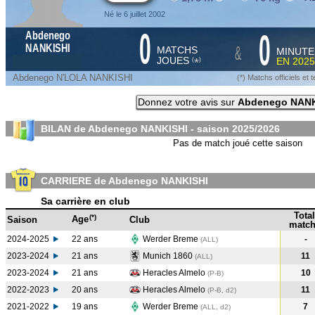
Né le 6 juillet 2002
0
0
Abdenego
&
NANKISHI
MATCHS
MINUTE
JOUES
EN
2025
*
(
)
Abdenego N'LOLA NANKISHI
(*) Matchs officiels e
Donnez votre avis sur
Abdenego NANK
BILAN de Abdenego NANKISHI - saison
2025/2026
Pas de match joué cette saison
CARRIERE de Abdenego NANKISHI
Sa carrière en club
Total
(*)
Age
Saison
Club
match
2024-2025
22 ans
Werder Breme
-
(ALL
)
2023-2024
21 ans
Munich 1860
11
(ALL
)
2023-2024
21 ans
Heracles Almelo
10
(P-B
)
2022-2023
20 ans
Heracles Almelo
11
(P-B, d2)
2021-2022
19 ans
Werder Breme
7
(ALL, d2)