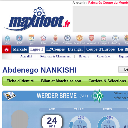
A retenir :
Palmarès Coupe du Mond
OM
PSG
Lyon
Lille
Monaco
Chelsea
Man Utd
Arsenal
Liverpool
ManCity
Ba
+ de clubs
Mercato
Ligue 1
L2/Coupes
Etranger
Coupe d'Europe
Les B
Actualité
|
Résultats & Classement
|
Buteurs
|
Calendrier
|
Equipe
Abdenego NANKISHI
Le
Fiche d'identité
Bilan et Matchs saison
Carrière & Sélections
WERDER BREME
Début cont
(ALL)
prêté par 
AGE
TAILLE
POIDS
24
12%
38%
ans
1,78 m
76 kg
A