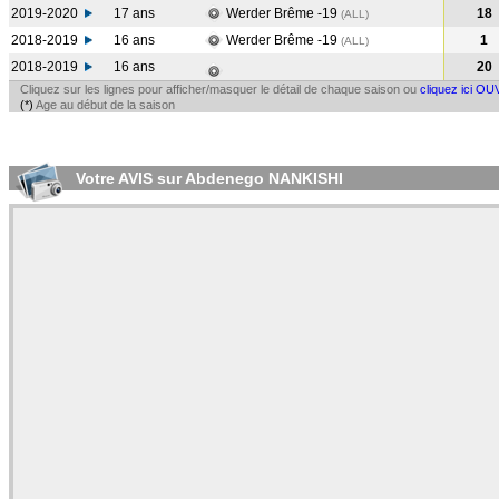
2019-2020
17 ans
Werder Brême -19
18
(ALL
)
2018-2019
16 ans
Werder Brême -19
1
(ALL
)
2018-2019
16 ans
20
Cliquez sur les lignes pour afficher/masquer le détail de chaque saison ou
cliquez ici OU
(*)
Age au début de la saison
Votre AVIS sur Abdenego NANKISHI