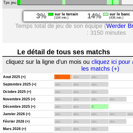
Tps jeu:
3%
sur le terrain
14%
sur le banc
(104 min.)
(436 min.)
Temps total de jeu de son équipe (
Werder B
: 3150 minutes
Le détail de tous ses matchs
cliquez sur la ligne d'un mois ou
cliquez ici pour 
les matchs (+)
Aout 2025 (+)
79
abs.
abs.
Septembre 2025 (+)
abs.
abs.
abs.
Octobre 2025 (+)
abs.
abs.
abs.
Novembre 2025 (+)
abs.
abs.
abs.
abs.
Décembre 2025 (+)
abs.
abs.
0
Janvier 2026 (+)
abs.
abs.
abs.
abs.
abs
Février 2026 (+)
abs.
abs.
abs.
abs.
Mars 2026 (+)
abs.
abs.
abs.