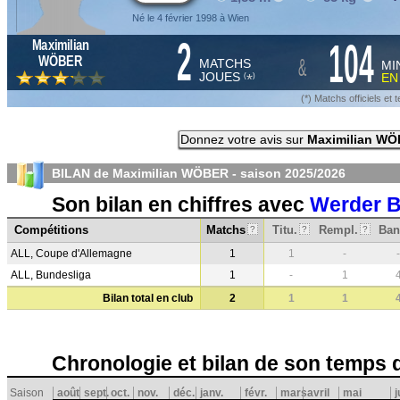
Né le 4 février 1998 à Wien
2
104
Maximilian
&
WÖBER
MATCHS
MI
JOUES
E
*
(
)
(*) Matchs officiels e
Donnez votre avis sur
Maximilian W
BILAN de Maximilian WÖBER - saison
2025/2026
Son bilan en chiffres avec
Werder 
Compétitions
Matchs
Titu.
Rempl.
Ban
?
?
?
ALL, Coupe d'Allemagne
1
1
-
-
ALL, Bundesliga
1
-
1
Bilan total en club
2
1
1
Chronologie et bilan de son temps 
Saison
août
sept.
oct.
nov.
déc.
janv.
févr.
mars
avril
mai
j