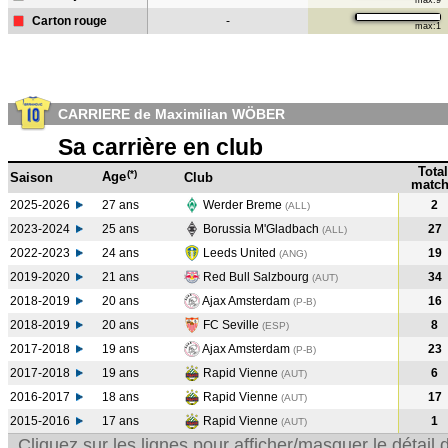
max:9
Carton rouge
-
max:1
CARRIERE de Maximilian WÖBER
Sa carrière en club
Total
(*)
Age
Saison
Club
match
2025-2026
27 ans
Werder Breme
2
(ALL)
2023-2024
25 ans
Borussia M'Gladbach
27
(ALL
)
2022-2023
24 ans
Leeds United
19
(ANG
)
2019-2020
21 ans
Red Bull Salzbourg
34
(AUT
)
2018-2019
20 ans
Ajax Amsterdam
16
(P-B
)
2018-2019
20 ans
FC Seville
8
(ESP
)
2017-2018
19 ans
Ajax Amsterdam
23
(P-B
)
2017-2018
19 ans
Rapid Vienne
6
(AUT
)
2016-2017
18 ans
Rapid Vienne
17
(AUT
)
2015-2016
17 ans
Rapid Vienne
1
(AUT
)
Cliquez sur les lignes pour afficher/masquer le détai