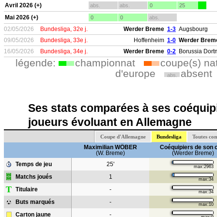
Avril 2026 (+)
abs.
abs.
0
25
Mai 2026 (+)
0
0
abs.
02/05/2026
Bundesliga, 32e j.
Werder Breme
1-3
Augsbourg
09/05/2026
Bundesliga, 33e j.
Hoffenheim
1-0
Werder Brem
16/05/2026
Bundesliga, 34e j.
Werder Breme
0-2
Borussia Dor
légende:
championnat
coupe(s) na
d'europe
absent
abs.
Ses stats comparées à ses coéquipi
joueurs évoluant en Allemagne
Coupe d'Allemagne
Bundesliga
Toutes co
Maximilian WÖBER
Coéquipiers de son 
(W. Breme)
(Werder Breme)
Temps de jeu
25'
max:2963
Matchs joués
1
max:34
T
Titulaire
-
max:34
Buts marqués
-
max:10
Carton jaune
-