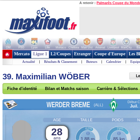
A retenir :
Palmarès Coupe du Mond
OM
PSG
Lyon
Lille
Monaco
Chelsea
Man Utd
Arsenal
Liverpool
ManCity
Ba
+ de clubs
Mercato
Ligue 1
L2/Coupes
Etranger
Coupe d'Europe
Les B
Actualité
|
Résultats & Classement
|
Buteurs
|
Calendrier
|
Equipe
39. Maximilian WÖBER
Le
Fiche d'identité
Bilan et Matchs saison
Carrière & Sélections
Début Co
WERDER BREME
(ALL)
Juil.
AGE
TAILLE
POIDS
N
28
62%
79%
ans
1,88 m
85 kg