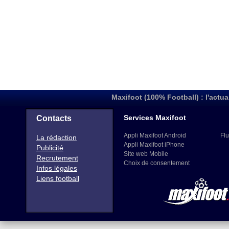
Maxifoot (100% Football) : l'actua
Services Maxifoot
Contacts
Appli Maxifoot Android
Flu
La rédaction
Appli Maxifoot iPhone
Publicité
Site web Mobile
Recrutement
Choix de consentement
Infos légales
Liens football