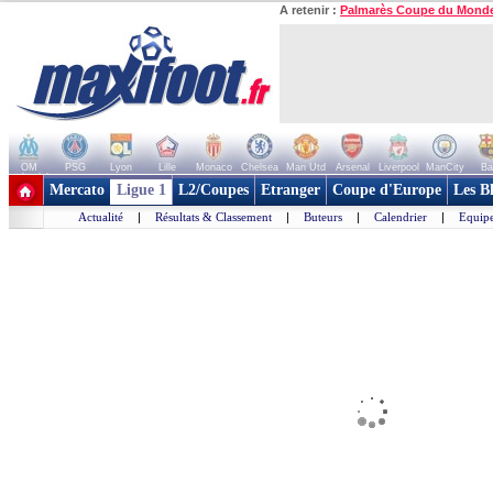
A retenir :
Palmarès Coupe du Mond
OM
PSG
Lyon
Lille
Monaco
Chelsea
Man Utd
Arsenal
Liverpool
ManCity
Ba
+ de clubs
Mercato
Ligue 1
L2/Coupes
Etranger
Coupe d'Europe
Les B
Actualité
|
Résultats & Classement
|
Buteurs
|
Calendrier
|
Equipe