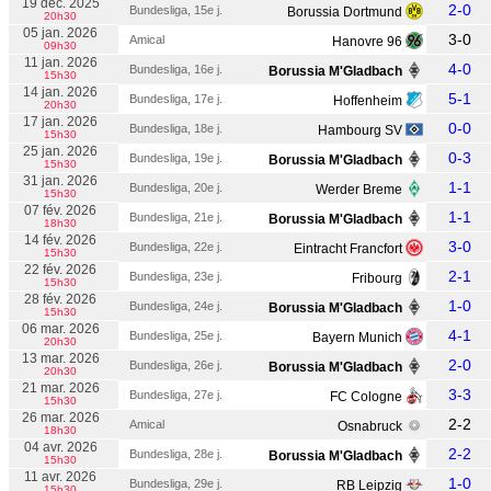
19 déc. 2025
2-0
Bundesliga, 15e j.
Borussia Dortmund
20h30
05 jan. 2026
3-0
Amical
Hanovre 96
09h30
11 jan. 2026
4-0
Bundesliga, 16e j.
Borussia M'Gladbach
15h30
14 jan. 2026
5-1
Bundesliga, 17e j.
Hoffenheim
20h30
17 jan. 2026
0-0
Bundesliga, 18e j.
Hambourg SV
15h30
25 jan. 2026
0-3
Bundesliga, 19e j.
Borussia M'Gladbach
15h30
31 jan. 2026
1-1
Bundesliga, 20e j.
Werder Breme
15h30
07 fév. 2026
1-1
Bundesliga, 21e j.
Borussia M'Gladbach
18h30
14 fév. 2026
3-0
Bundesliga, 22e j.
Eintracht Francfort
15h30
22 fév. 2026
2-1
Bundesliga, 23e j.
Fribourg
15h30
28 fév. 2026
1-0
Bundesliga, 24e j.
Borussia M'Gladbach
15h30
06 mar. 2026
4-1
Bundesliga, 25e j.
Bayern Munich
20h30
13 mar. 2026
2-0
Bundesliga, 26e j.
Borussia M'Gladbach
20h30
21 mar. 2026
3-3
Bundesliga, 27e j.
FC Cologne
15h30
26 mar. 2026
2-2
Amical
Osnabruck
18h30
04 avr. 2026
2-2
Bundesliga, 28e j.
Borussia M'Gladbach
15h30
11 avr. 2026
1-0
Bundesliga, 29e j.
RB Leipzig
15h30