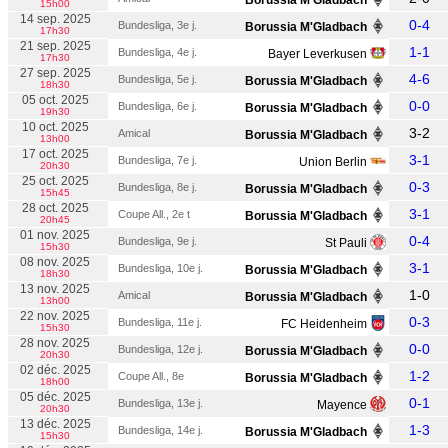
Borussia M'Gladbach
15h00
14 sep. 2025
0-4
Bundesliga, 3e j.
Borussia M'Gladbach
17h30
21 sep. 2025
1-1
Bundesliga, 4e j.
Bayer Leverkusen
17h30
27 sep. 2025
4-6
Bundesliga, 5e j.
Borussia M'Gladbach
18h30
05 oct. 2025
0-0
Bundesliga, 6e j.
Borussia M'Gladbach
19h30
10 oct. 2025
3-2
Amical
Borussia M'Gladbach
13h00
17 oct. 2025
3-1
Bundesliga, 7e j.
Union Berlin
20h30
25 oct. 2025
0-3
Bundesliga, 8e j.
Borussia M'Gladbach
15h45
28 oct. 2025
3-1
Coupe All., 2e t
Borussia M'Gladbach
20h45
01 nov. 2025
0-4
Bundesliga, 9e j.
St Pauli
15h30
08 nov. 2025
3-1
Bundesliga, 10e j.
Borussia M'Gladbach
18h30
13 nov. 2025
1-0
Amical
Borussia M'Gladbach
13h00
22 nov. 2025
0-3
Bundesliga, 11e j.
FC Heidenheim
15h30
28 nov. 2025
0-0
Bundesliga, 12e j.
Borussia M'Gladbach
20h30
02 déc. 2025
1-2
Coupe All., 8e
Borussia M'Gladbach
18h00
05 déc. 2025
0-1
Bundesliga, 13e j.
Mayence
20h30
13 déc. 2025
1-3
Bundesliga, 14e j.
Borussia M'Gladbach
15h30