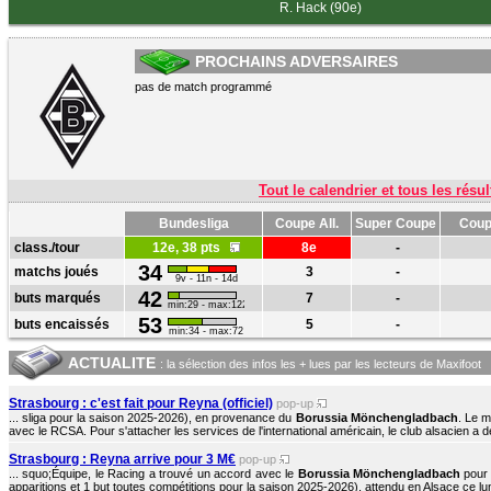
R. Hack (90e)
PROCHAINS ADVERSAIRES
pas de match programmé
Tout le calendrier et tous les résul
Bundesliga
Coupe All.
Super Coupe
Coup
class./tour
12e, 38 pts
8e
-
34
matchs joués
3
-
9v - 11n - 14d
42
buts marqués
7
-
min:29 - max:122
53
buts encaissés
5
-
min:34 - max:72
ACTUALITE
: la sélection des infos les + lues par les lecteurs de Maxifoot
Strasbourg : c'est fait pour Reyna (officiel)
pop-up
... sliga pour la saison 2025-2026), en provenance du
Borussia Mönchengladbach
. Le m
avec le RCSA. Pour s'attacher les services de l'international américain, le club alsacien a d
Strasbourg : Reyna arrive pour 3 M€
pop-up
... squo;Équipe, le Racing a trouvé un accord avec le
Borussia Mönchengladbach
pour 
apparitions et 1 but toutes compétitions pour la saison 2025-2026), attendu en Alsace ce lundi