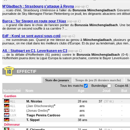
M'Gladbach : Strasbourg s'attaque à Reyna
pop-up
... rcato d'été, Strasbourg s'intéresse à l'ailier du
Borussia Mönchengladbach
Giovanni 
journaliste de Sky Allemagne Florian Plettenberg ce jeudi, les dirigeants alsaciens ont début
Barça : Ter Stegen en route pour l'Ajax
pop-up
... n grand rôle dans le choix de l'ancien portier du
Borussia Mönchengladbach
. Une be
de donner un second souffle à sa carrière ? ...
EdF : Koné se sent aussi sous-coté
pop-up
... me surestimais pas. Quand je me blesse au genou à
Mönchengladbach
, plusieurs 
journaux, on me citait dans les meilleurs clubs d’Europe. Et du jour au lendemain, plus rien..
All. : Stuttgart en C1, Leverkusen en C3
pop-up
... de la défaite d'Hoffenheim (61 points) contre le
Borussia Mönchengladbach
(0-4) 
Hoffenheim jouera donc la Ligue Europa la saison prochaine, comme le Bayer Leverkusen (59
EFFECTIF
Stats des joueurs
Temps de jeu (6 derniers matchs)
I
Tous les matchs
Bundesliga
Coupe All.
Nationalité
Nom
Age
Joué
But
Gardien
ALL
M. Nicolas
28 ans
37
(37 tit.)
-
*
ALL
(Jan Olschowsky)
ans
-
-
*
SUI
(Jonas Omlin)
ans
-
-
LUX
Tiago Pereira Cardoso
ans
-
-
ALL
T. Sippel
38 ans
-
-
Défenseur
ITA
F. Chiarodia
21 ans
16
(8 tit.)
-