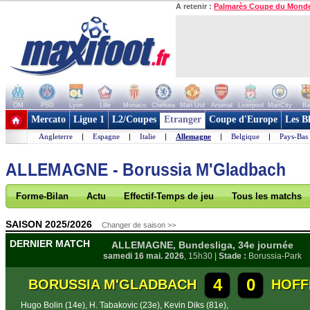
A retenir :
Palmarès Coupe du Mond
OM
PSG
Lyon
Lille
Monaco
Chelsea
Man Utd
Arsenal
Liverpool
ManCity
Ba
+ de clubs
Mercato
Ligue 1
L2/Coupes
Etranger
Coupe d'Europe
Les B
Angleterre
|
Espagne
|
Italie
|
Allemagne
|
Belgique
|
Pays-Bas
ALLEMAGNE - Borussia M'Gladbach
Forme-Bilan
Actu
Effectif-Temps de jeu
Tous les matchs
SAISON 2025/2026
Changer de saison >>
DERNIER MATCH
ALLEMAGNE, Bundesliga, 34e journée
samedi 16 mai. 2026
, 15h30 |
Stade :
Borussia-Park
4
0
BORUSSIA M'GLADBACH
HOFF
Hugo Bolin (14e)
,
H. Tabakovic (23e)
,
Kevin Diks (81e)
,