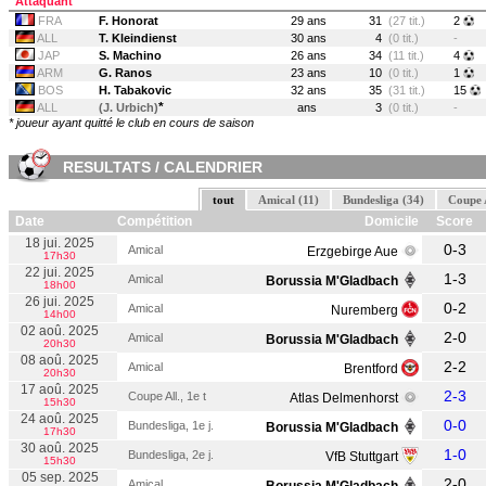
Attaquant
FRA
F. Honorat
29 ans
31
(27 tit.)
2
ALL
T. Kleindienst
30 ans
4
(0 tit.)
-
JAP
S. Machino
26 ans
34
(11 tit.)
4
ARM
G. Ranos
23 ans
10
(0 tit.)
1
BOS
H. Tabakovic
32 ans
35
(31 tit.)
15
*
ALL
(J. Urbich)
ans
3
(0 tit.)
-
* joueur ayant quitté le club en cours de saison
RESULTATS / CALENDRIER
tout
Amical (11)
Bundesliga (34)
Coupe A
Date
Compétition
Domicile
Score
18 jui. 2025
0-3
Amical
Erzgebirge Aue
17h30
22 jui. 2025
1-3
Amical
Borussia M'Gladbach
18h00
26 jui. 2025
0-2
Amical
Nuremberg
14h00
02 aoû. 2025
2-0
Amical
Borussia M'Gladbach
20h30
08 aoû. 2025
2-2
Amical
Brentford
20h30
17 aoû. 2025
2-3
Coupe All., 1e t
Atlas Delmenhorst
15h30
24 aoû. 2025
0-0
Bundesliga, 1e j.
Borussia M'Gladbach
17h30
30 aoû. 2025
1-0
Bundesliga, 2e j.
VfB Stuttgart
15h30
05 sep. 2025
2-0
Amical