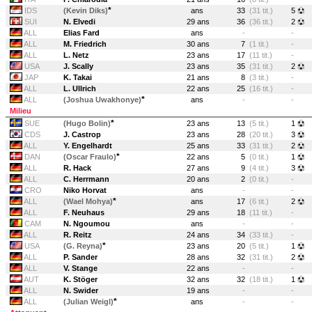
*
IDS
(Kevin Diks)
ans
33
(31 tit.)
5
SUI
N. Elvedi
29 ans
36
(36 tit.)
2
ALL
Elias Fard
ans
-
-
ALL
M. Friedrich
30 ans
7
(1 tit.)
-
ALL
L. Netz
23 ans
17
(11 tit.)
-
USA
J. Scally
23 ans
35
(31 tit.)
2
JAP
K. Takai
21 ans
8
(3 tit.)
-
ALL
L. Ullrich
22 ans
25
(16 tit.)
-
*
ALL
(Joshua Uwakhonye)
ans
-
-
Milieu
*
SUE
(Hugo Bolin)
23 ans
13
(5 tit.)
1
CDS
J. Castrop
23 ans
28
(20 tit.)
3
ALL
Y. Engelhardt
25 ans
33
(31 tit.)
2
*
DAN
(Oscar Fraulo)
22 ans
5
(0 tit.)
1
ALL
R. Hack
27 ans
9
(4 tit.)
3
ALL
C. Herrmann
20 ans
2
(0 tit.)
-
CRO
Niko Horvat
ans
-
-
*
ALL
(Wael Mohya)
ans
17
(6 tit.)
2
ALL
F. Neuhaus
29 ans
18
(11 tit.)
-
CAM
N. Ngoumou
ans
-
-
ALL
R. Reitz
24 ans
34
(33 tit.)
-
*
USA
(G. Reyna)
23 ans
20
(5 tit.)
1
ALL
P. Sander
28 ans
32
(31 tit.)
2
ALL
V. Stange
22 ans
-
-
AUT
K. Stöger
32 ans
32
(18 tit.)
1
ALL
N. Swider
19 ans
-
-
*
ALL
(Julian Weigl)
ans
-
-