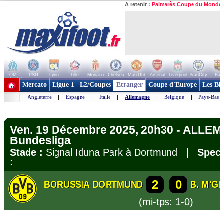
A retenir :
Palmarès Coupe du Mond
OM
PSG
Lyon
Lille
Monaco
Chelsea
Man Utd
Arsenal
Liverpool
ManCity
Ba
+ de clubs
Mercato
Ligue 1
L2/Coupes
Etranger
Coupe d'Europe
Les B
Angleterre
|
Espagne
|
Italie
|
Allemagne
|
Belgique
|
Pays-Bas
Ven. 19 Décembre 2025, 20h30 - ALLE
Bundesliga
Stade :
Signal Iduna Park à Dortmund |
Spec
:
2
0
BORUSSIA DORTMUND
B. M'
(mi-tps: 1-0)