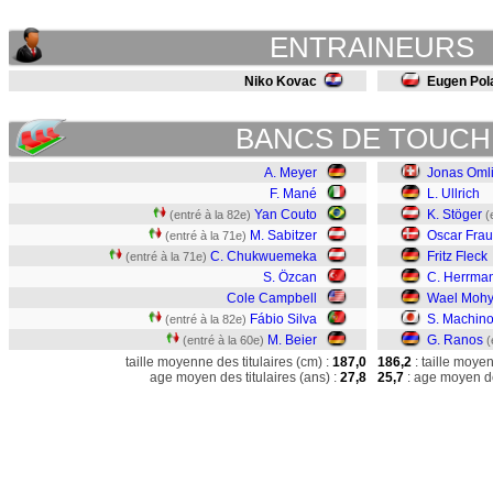
ENTRAINEURS
Niko Kovac
Eugen Pol
BANCS DE TOUCH
A. Meyer
Jonas Oml
F. Mané
L. Ullrich
Yan Couto
K. Stöger
(entré à la 82e)
(
M. Sabitzer
Oscar Frau
(entré à la 71e)
C. Chukwuemeka
Fritz Fleck
(entré à la 71e)
S. Özcan
C. Herrma
Cole Campbell
Wael Moh
Fábio Silva
S. Machin
(entré à la 82e)
M. Beier
G. Ranos
(entré à la 60e)
(
taille moyenne des titulaires (cm) :
187,0
186,2
: taille moye
age moyen des titulaires (ans) :
27,8
25,7
: age moyen de