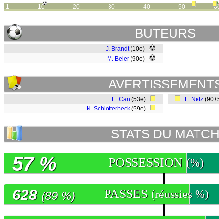
1
10
20
30
40
50
6
BUTEURS
J. Brandt
(10e)
M. Beier
(90e)
AVERTISSEMENT
E. Can
(53e)
L. Netz
(90+
N. Schlotterbeck
(59e)
STATS DU MATC
57 %
POSSESSION
(%)
628
PASSES
(réussies %)
(89 %)