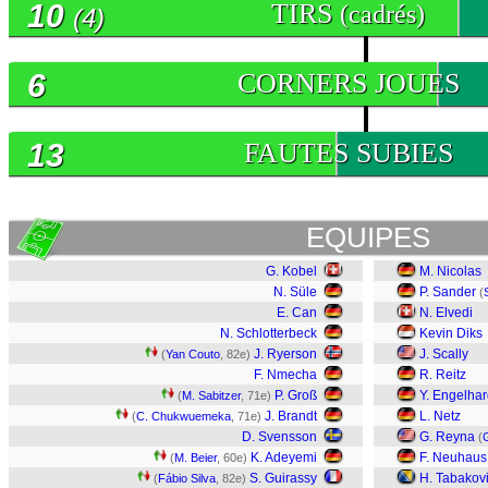
10
TIRS
(cadrés)
(4)
6
CORNERS JOUES
13
FAUTES SUBIES
EQUIPES
G. Kobel
M. Nicolas
N. Süle
P. Sander
(
E. Can
N. Elvedi
N. Schlotterbeck
Kevin Diks
J. Ryerson
J. Scally
(
Yan Couto
, 82e)
F. Nmecha
R. Reitz
P. Groß
Y. Engelhar
(
M. Sabitzer
, 71e)
J. Brandt
L. Netz
(
C. Chukwuemeka
, 71e)
D. Svensson
G. Reyna
(
K. Adeyemi
F. Neuhaus
(
M. Beier
, 60e)
S. Guirassy
H. Tabakov
(
Fábio Silva
, 82e)