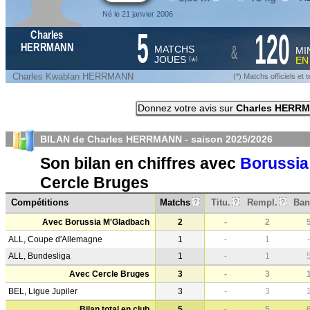
Né le 21 janvier 2006
5
120
Charles
&
HERRMANN
MATCHS
MI
JOUES
E
*
(
)
Charles Kwablan HERRMANN
(*) Matchs officiels e
Donnez votre avis sur
Charles HERR
BILAN de Charles HERRMANN - saison
2025/2026
Son bilan en chiffres avec
Borussia
Cercle Bruges
Compétitions
Matchs
Titu.
Rempl.
Ban
?
?
?
Avec Borussia M'Gladbach
2
-
2
ALL, Coupe d'Allemagne
1
-
1
-
ALL, Bundesliga
1
-
1
Avec Cercle Bruges
3
-
3
BEL, Ligue Jupiler
3
-
3
Bilan total en club
5
-
5