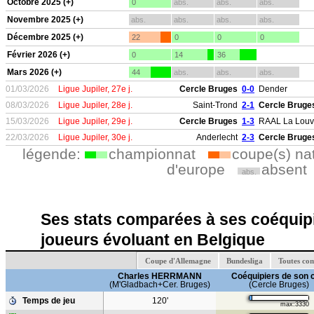
Octobre 2025 (+)
0
abs.
abs.
abs.
Novembre 2025 (+)
abs.
abs.
abs.
abs.
Décembre 2025 (+)
22
0
0
0
Février 2026 (+)
0
14
36
Mars 2026 (+)
44
abs.
abs.
abs.
01/03/2026
Ligue Jupiler, 27e j.
Cercle Bruges
0-0
Dender
08/03/2026
Ligue Jupiler, 28e j.
Saint-Trond
2-1
Cercle Bruge
15/03/2026
Ligue Jupiler, 29e j.
Cercle Bruges
1-3
RAAL La Louv
22/03/2026
Ligue Jupiler, 30e j.
Anderlecht
2-3
Cercle Bruge
légende:
championnat
coupe(s) na
d'europe
absent
abs.
Ses stats comparées à ses coéquipi
joueurs évoluant en Belgique
Coupe d'Allemagne
Bundesliga
Toutes co
Charles HERRMANN
Coéquipiers de son 
(M'Gladbach+Cer. Bruges)
(Cercle Bruges)
Temps de jeu
120'
max:3330