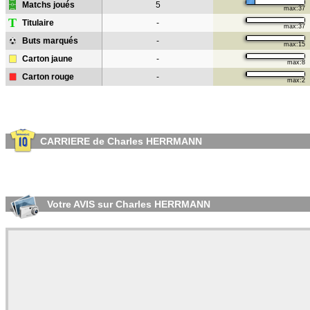
Matchs joués
5
max:37
T
Titulaire
-
max:37
Buts marqués
-
max:15
Carton jaune
-
max:8
Carton rouge
-
max:2
CARRIERE de Charles HERRMANN
Votre AVIS sur Charles HERRMANN