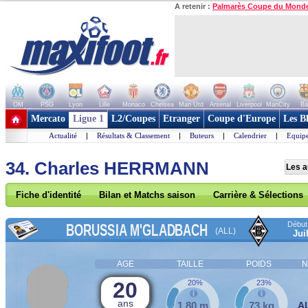
A retenir :
Palmarès Coupe du Mond
OM
PSG
Lyon
Lille
Monaco
Chelsea
Man Utd
Arsenal
Liverpool
ManCity
Ba
+ de clubs
Mercato
Ligue 1
L2/Coupes
Etranger
Coupe d'Europe
Les B
Actualité
|
Résultats & Classement
|
Buteurs
|
Calendrier
|
Equipe
34. Charles HERRMANN
Les a
Fiche d'identité
Bilan et Matchs saison
Carrière & Sélections
Début 
BORUSSIA M'GLADBACH
(ALL)
Jui
AGE
TAILLE
POIDS
N
20
20%
23%
ans
1,80 m
73 kg
A