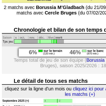
2 matchs avec
Borussia M'Gladbach
(du 21/09
matchs avec
Cercle Bruges
(du 07/02/20
Chronologie et bilan de son temps 
Saison
s
oct.
nov.
déc.
févr.
mars
avril
Tps jeu:
6%
sur le terrain
46%
sur le banc
(120 min.)
(870 min.)
Temps total de jeu de son équipe (
Borussia
Bruges), saison 2025/2026 : 1
Le détail de tous ses matchs
cliquez sur la ligne d'un mois ou
cliquez ici pour 
les matchs (+)
Septembre 2025 (+)
4
0