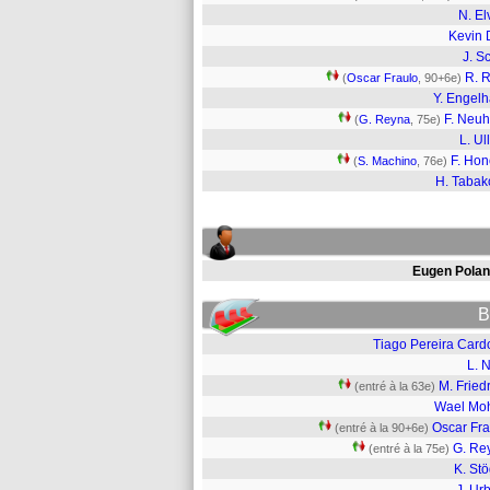
N. El
Kevin 
J. Sc
R. R
(
Oscar Fraulo
, 90+6e)
Y. Engelh
F. Neu
(
G. Reyna
, 75e)
L. Ul
F. Hon
(
S. Machino
, 76e)
H. Tabak
Eugen Polan
B
Tiago Pereira Card
L. 
M. Fried
(entré à la 63e)
Wael Mo
Oscar Fra
(entré à la 90+6e)
G. Re
(entré à la 75e)
K. St