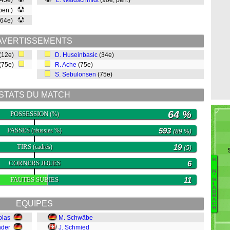
(45e)
L. Waldschmidt
(90e, pen.)
 pen.)
(64e)
AVERTISSEMENTS
(12e)
D. Huseinbasic
(34e)
(75e)
R. Ache
(75e)
S. Sebulonsen
(75e)
STATS DU MATCH
64 %
POSSESSION
(%)
PASSES
593
(réussies %)
(89 %)
TIRS
19
(cadrés)
(5)
B
CORNERS JOUES
6
B
.
M
M
'
FAUTES SUBIES
11
G
L
Ur
A
D
St
B
A
EQUIPES
R
C
H
Fr
olas
M. Schwäbe
M
nder
J. Schmied