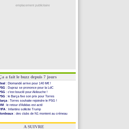
Ouganda
: Owori battu à mort à Kampala
Norvège
: la démission d'Infantino réclamée
emplacement publicitaire
PSG
: Mbaye, deux pistes se détachent
Monaco
: Filipe Luis veut remplacer Akliouche
Grenade
: Luca Zidane va changer de club
Juve
: Zhegrova très clair sur son futur
OM
: Aguerd, le plan B de Naples
Voir les brèves précédentes
Ça a fait le buzz depuis 7 jours
Real
: Diomandé arrive pour 140 M€ !
PSG
: Dupraz se prononce pour la LdC
PSG
: c'est bouclé pour Akliouche !
PSG
: le Barça fixe son prix pour Torres
Barça
: Torres souhaite rejoindre le PSG !
OM
: le retour d'Adidas est acté
FIFA
: Infantino sollicite Trump
Bordeaux
: des clubs de N1 montent au créneau
Argentine
: quand Medina recadre... sa mère
Real
: le démenti de Leipzig pour Diomandé
A SUIVRE