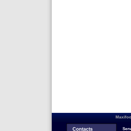
Maxifoo
Serv
Contacts