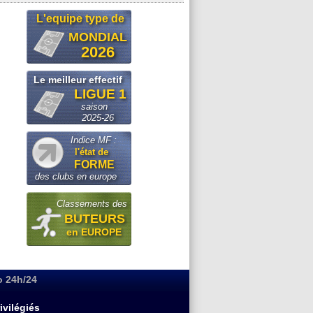
L'equipe type de
MONDIAL
2026
Le meilleur effectif
LIGUE 1
saison
2025-26
Indice MF :
l'état de
FORME
des clubs en europe
Classements des
BUTEURS
en EUROPE
o 24h/24
ivilégiés