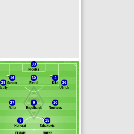
33
Nicolas
16
30
4
29
26
Sander
Elvedi
Diks
Scally
Ullrich
anc des remplaçants
B. M'Gladbach
27
6
10
achino
Reitz
Engelhardt
Neuhaus
bich
öger
eyna
9
15
aulo
Honorat
Tabakovic
ohya
El Mala
Bülter