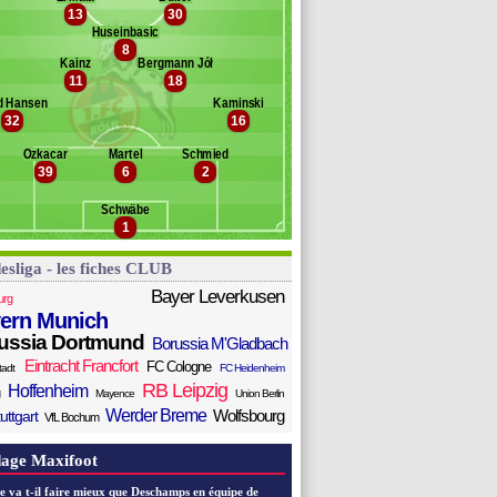
iedrich
13
30
Banc des remplaçants
FC Cologne
tz
Huseinbasic
ereira Cardoso
8
che
Kainz
Bergmann Jóhannesson
aldschmidt
11
18
ania
d Hansen
Kaminski
astro-Montes
32
16
rauß
ebulonsen
Özkacar
Martel
Schmied
39
6
2
azibegovic
intz
Schwäbe
eler
1
esliga - les fiches CLUB
Bayer Leverkusen
urg
ern Munich
ussia Dortmund
Borussia M'Gladbach
Eintracht Francfort
FC Cologne
tadt
FC Heidenheim
RB Leipzig
Hoffenheim
Mayence
Union Berlin
Werder Breme
Wolfsbourg
uttgart
VfL Bochum
age Maxifoot
e va t-il faire mieux que Deschamps en équipe de