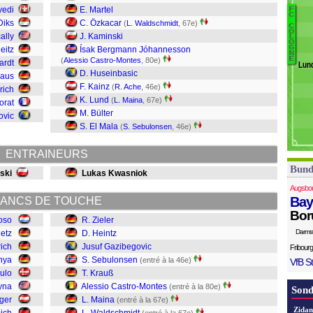
Fr
vedi
E. Martel
F
C
Ne
Diks
C. Özkacar
(
L. Waldschmidt
, 67e)
C
P
A
O
ally
J. Kaminski
L
O
W
G
eitz
Ísak Bergmann Jóhannesson
N
M
E
(
Alessio Castro-Montes
, 80e)
ardt
Lun
C
D. Huseinbasic
haus
K
F. Kainz
(
R. Ache
, 46e)
lrich
S
K. Lund
(
L. Maina
, 67e)
orat
G
M. Bülter
ovic
He
S. El Mala
(
S. Sebulonsen
, 46e)
Zi
ENTRAINEURS
Bund
ski
Lukas Kwasniok
Augsbo
Bay
ANCS DE TOUCHE
Bor
oso
R. Zieler
Darms
Netz
D. Heintz
rich
Jusuf Gazibegovic
Fribourg
hya
S. Sebulonsen
(entré à la 46e)
VfB St
ulo
T. Krauß
yna
Alessio Castro-Montes
(entré à la 80e)
Sond
öger
L. Maina
(entré à la 67e)
Zidan