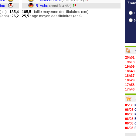
bich
L. Waldschmidt
(entré à la 67e)
Franc
ino
R. Ache
(entré à la 46e)
(cm) :
185,4
185,5
: taille moyenne des titulaires (cm)
O
(ans) :
26,2
25,5
: age moyen des titulaires (ans)
20h01
19h18
19h09
18h48
18h37
18h29
17h58
17h46
17h32
17h16
16h59
05/08
16h37
06/08
16h33
06/08
16h27
06/08
16h22
06/08
16h07
06/08
15h46
06/08
15h41