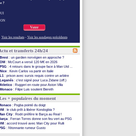
e ?
UI
NON
Voter
Voir les resultats
-
Voir les sondages précédents
Actu et transferts 24h/24
Brest
: un gardien norvégien en approche ?
OM
: McCourt a versé 120 M€ en 2026
PSG
: 4 retours dans le groupe face à Man Utd ...
Nice
: Kevin Carlos va partir en Italie
L1
: prison avec sursis requis contre un arbitre
Leganés
: c'est signé pour Luca Zidane (off.)
Atletico
: Ruggeri en route pour Aston Villa
Monaco
: Filipe Luis soutient Biereth
Lyon
: Mangala prêté à Getafe (officiel)
Les + populaires du moment
PSG
: Nsoki va signer en Croatie
Arsenal
: Naples vise Gabriel Jesus
Monaco
: Pogba pointé du doigt
Real
: Mastantuono prêté à la Fiorentina (off.)
OM
: le club prêt à libérer Kondogbia ?
Man City
: accord avec le Barça pour Rodri ?
Man City
: Rodri préfère le Barça au Real !
Rennes
: Haise a prolongé (officiel)
Barça
: Ferran Torres donne son feu vert au PSG
Palace
: Tomiyasu a convaincu (officiel)
OM
: accord trouvé avec Man City pour Rulli
OM
: B. Genesio - "ce n'est pas idéal"
PSG
: l'étonnante rumeur Gusto
TFC
: Sion Oppong signe pour 4 ans (officiel)
OM
: une offre pour Bulka
PSG
: Liverpool va proposer 115 M€ pour ...