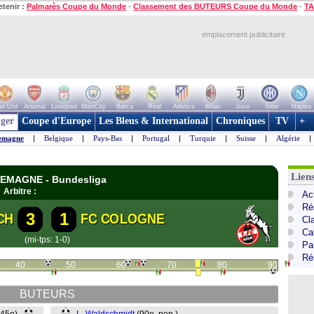
etenir :
Palmarès Coupe du Monde
-
Classement des BUTEURS Coupe du Monde
-
TA
emplacement publicitaire
n Utd
Arsenal
Liverpool
ManCity
Barca
Real
Atletico
Milan
Juve
Inter
Naples
ger
Coupe d'Europe
Les Bleus & International
Chroniques
TV
+
emagne
|
Belgique
|
Pays-Bas
|
Portugal
|
Turquie
|
Suisse
|
Algérie
|
Lien
LEMAGNE - Bundesliga
|
Arbitre :
Ac
Ré
3
1
CH
FC COLOGNE
Cl
Ca
(mi-tps: 1-0)
Pa
Ré
40
50
60
70
80
90
BUTEURS