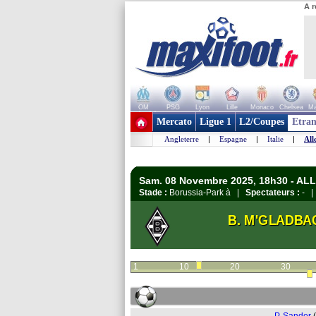
A r
OM
PSG
Lyon
Lille
Monaco
Chelsea
Ma
+ de clubs
Mercato
Ligue 1
L2/Coupes
Etran
Angleterre
|
Espagne
|
Italie
|
All
Sam. 08 Novembre 2025, 18h30 - AL
Stade :
Borussia-Park à |
Spectateurs :
- 
B. M'GLADBA
1
10
20
30