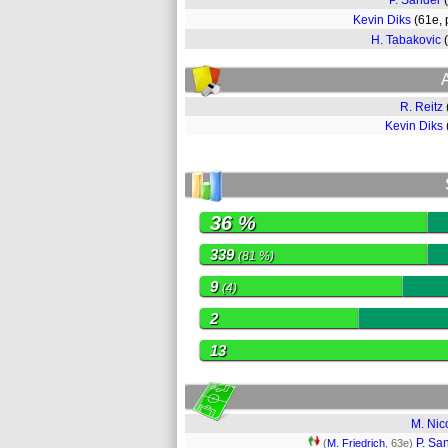
P. Sander
Kevin Diks
(61e,
H. Tabakovic
R. Reitz
Kevin Diks
36 %
339
(81 %)
9
(4)
2
13
M. Nic
P. Sa
(
M. Friedrich
, 63e)