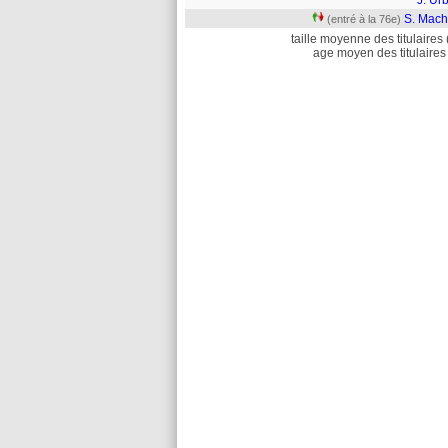
J. Ur
S. Mach
(entré à la 76e)
taille moyenne des titulaires 
age moyen des titulaires 