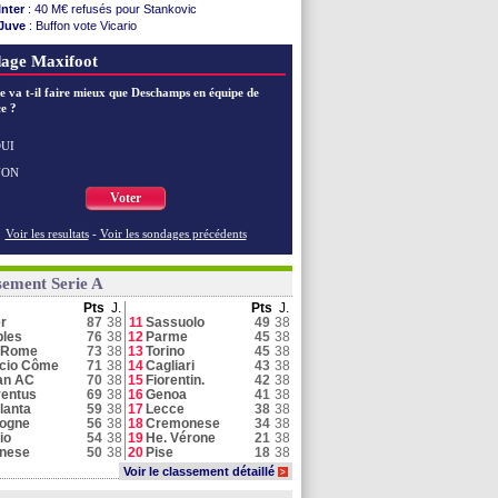
Inter
: 40 M€ refusés pour Stankovic
Juve
: Buffon vote Vicario
Schalke
: Lindstrøm reste à Naples
age Maxifoot
Naples
: De Bruyne devrait finalement rester
Al Ittihad
: une offre de l'Inter pour Diaby
e va t-il faire mieux que Deschamps en équipe de
Côme
: des abonnements bientôt retirés ?
e ?
Juve
: le soulagement de Kolo Muani
Parme
: Cuesta évoque le cas Suzuki
Naples
: Miami réactive la piste De Bruyne
UI
Parme
: le PSG a offert 33 M€ pour Suzuki !
NON
Juve
: c'est fait pour Alajbegovic (officiel)
Voter
Voir toutes les brèves
Voir les resultats
-
Voir les sondages précédents
sement Serie A
Pts
J.
Pts
J.
er
87
38
11
Sassuolo
49
38
les
76
38
12
Parme
45
38
 Rome
73
38
13
Torino
45
38
cio Côme
71
38
14
Cagliari
43
38
an AC
70
38
15
Fiorentin.
42
38
entus
69
38
16
Genoa
41
38
lanta
59
38
17
Lecce
38
38
logne
56
38
18
Cremonese
34
38
io
54
38
19
He. Vérone
21
38
inese
50
38
20
Pise
18
38
Voir le classement détaillé
>