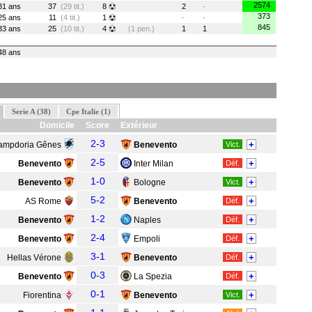
2574
31 ans
37
(29 tit.)
8
2
-
373
25 ans
11
(4 tit.)
1
-
-
845
33 ans
25
(10 tit.)
4
(1 pen.)
1
1
48 ans
Serie A (38)
Cpe Italie (1)
Domicile
Score
Extérieur
2-3
+
ampdoria Gênes
Benevento
Vict.
2-5
+
Benevento
Inter Milan
Déf.
1-0
+
Benevento
Bologne
Vict.
5-2
+
AS Rome
Benevento
Déf.
1-2
+
Benevento
Naples
Déf.
2-4
+
Benevento
Empoli
Déf.
3-1
+
Hellas Vérone
Benevento
Déf.
0-3
+
Benevento
La Spezia
Déf.
0-1
+
Fiorentina
Benevento
Vict.