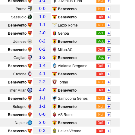
1-1
+
Benevento
Juventus Turin
Nul
0-0
+
Parme
Benevento
Nul
1-0
+
Sassuolo
Benevento
Déf.
1-1
+
Benevento
Lazio Rome
Nul
2-0
+
Benevento
Genoa
Vict.
0-2
+
Udinese
Benevento
Vict.
0-2
+
Benevento
Milan AC
Déf.
1-2
+
Cagliari
Benevento
Vict.
1-4
+
Benevento
Atalanta Bergame
Déf.
4-1
+
Crotone
Benevento
Déf.
2-2
+
Benevento
Torino
Nul
4-0
+
Inter Milan
Benevento
Déf.
1-1
+
Benevento
Sampdoria Gênes
Nul
1-1
+
Bologne
Benevento
Nul
0-0
+
Benevento
AS Rome
Nul
2-0
+
Naples
Benevento
Déf.
0-3
+
Benevento
Hellas Vérone
Déf.