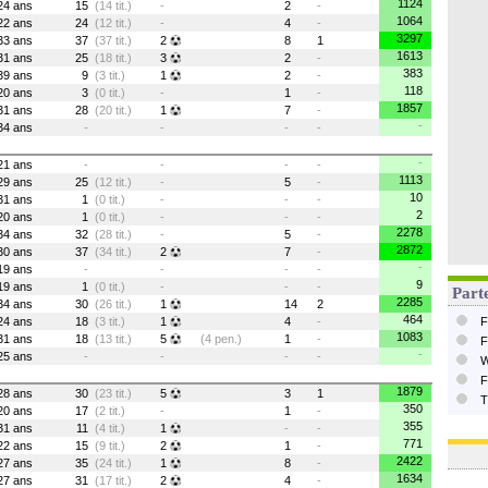
1124
24 ans
15
(14 tit.)
-
2
-
1064
22 ans
24
(12 tit.)
-
4
-
3297
33 ans
37
(37 tit.)
2
8
1
1613
31 ans
25
(18 tit.)
3
2
-
383
39 ans
9
(3 tit.)
1
2
-
118
20 ans
3
(0 tit.)
-
1
-
1857
31 ans
28
(20 tit.)
1
7
-
-
34 ans
-
-
-
-
-
21 ans
-
-
-
-
1113
29 ans
25
(12 tit.)
-
5
-
10
31 ans
1
(0 tit.)
-
-
-
2
20 ans
1
(0 tit.)
-
-
-
2278
34 ans
32
(28 tit.)
-
5
-
2872
30 ans
37
(34 tit.)
2
7
-
-
19 ans
-
-
-
-
9
19 ans
1
(0 tit.)
-
-
-
Parte
2285
34 ans
30
(26 tit.)
1
14
2
464
24 ans
18
(3 tit.)
1
4
-
F
1083
31 ans
18
(13 tit.)
5
(4 pen.)
1
-
F
-
25 ans
-
-
-
-
W
F
1879
28 ans
30
(23 tit.)
5
3
1
T
350
20 ans
17
(2 tit.)
-
1
-
355
31 ans
11
(4 tit.)
1
-
-
771
22 ans
15
(9 tit.)
2
1
-
2422
27 ans
35
(24 tit.)
1
8
-
1634
27 ans
31
(17 tit.)
2
4
-