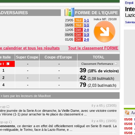
Empoli
Int
ADVERSAIRES
FORME DE L'EQUIPE
Lazi
Indice MF: 23/100
23/05
Nul
1-1
Salernit
16/05
Nul
1-1
12/05
Déf.
2-0
09/05
Déf.
1-3
01/05
Déf.
2-0
e calendrier et tous les résultats
Tout le classement FORME
 Italie
Super Coupe
Coupe d'Europe
TOTAL
e t
-
-
Classement Performance
39
1
-
-
18% de victoire
(
)
42
2
-
-
(
1,08 but/match
)
79
4
-
-
2,03 but/match
(
)
s + lues par les lecteurs de Maxifoot
il y a 65 j. (23/05)
p-up
nière journée de la Serie A ce dimanche, la Vieille Dame, avec une victoire contre
Ac
as Vérone (1-1) pour arracher la 4e place du classement e ...
05/08
il y a 69 j. (19/05)
op-up
05/08
enevento
, ce dernier a en effet été officiellement relégué en Serie B mardi. La
05/08
-reléguable, le Torino, face à la Lazio Rome, e ...
05/08