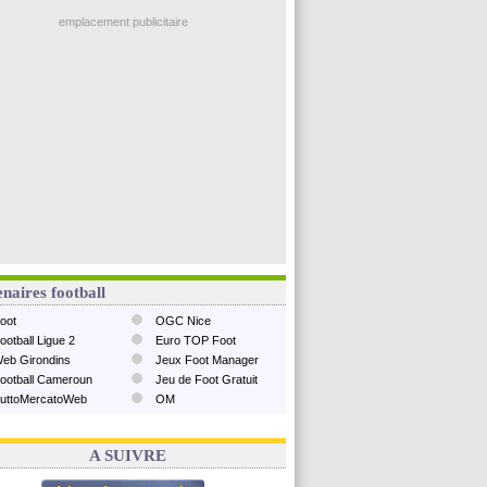
emplacement publicitaire
naires football
oot
OGC Nice
ootball Ligue 2
Euro TOP Foot
eb Girondins
Jeux Foot Manager
ootball Cameroun
Jeu de Foot Gratuit
uttoMercatoWeb
OM
A SUIVRE