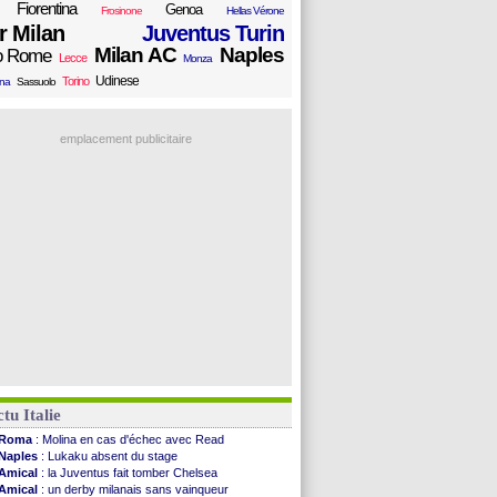
Fiorentina
Genoa
Frosinone
Hellas Vérone
er Milan
Juventus Turin
Milan AC
Naples
o Rome
Lecce
Monza
Udinese
Torino
ana
Sassuolo
emplacement publicitaire
tu Italie
Roma
: Molina en cas d'échec avec Read
Naples
: Lukaku absent du stage
Amical
: la Juventus fait tomber Chelsea
Amical
: un derby milanais sans vainqueur