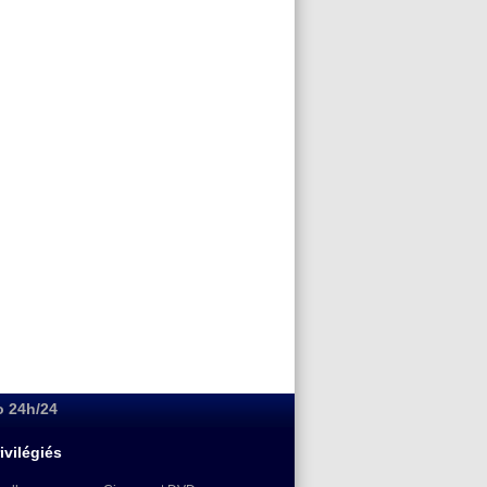
o 24h/24
ivilégiés