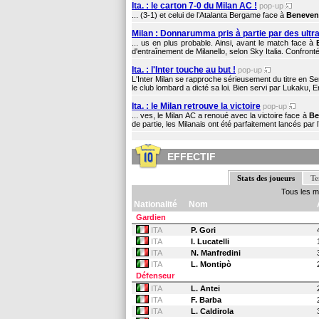
Ita. : le carton 7-0 du Milan AC !
pop-up
... (3-1) et celui de l’Atalanta Bergame face à
Beneven
Milan : Donnarumma pris à partie par des ultr
... us en plus probable. Ainsi, avant le match face à
d'entraînement de Milanello, selon Sky Italia. Confron
Ita. : l'Inter touche au but !
pop-up
L'Inter Milan se rapproche sérieusement du titre en Ser
le club lombard a dicté sa loi. Bien servi par Lukaku, Er
Ita. : le Milan retrouve la victoire
pop-up
... ves, le Milan AC a renoué avec la victoire face à
Be
de partie, les Milanais ont été parfaitement lancés par 
EFFECTIF
Stats des joueurs
Te
Tous les 
Nationalité
Nom
Gardien
ITA
P. Gori
ITA
I. Lucatelli
ITA
N. Manfredini
ITA
L. Montipò
Défenseur
ITA
L. Antei
ITA
F. Barba
ITA
L. Caldirola