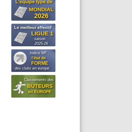
L'equipe type de
MONDIAL
2026
Le meilleur effectif
LIGUE 1
saison
2025-26
Indice MF :
l'état de
FORME
des clubs en europe
Classements des
BUTEURS
en EUROPE