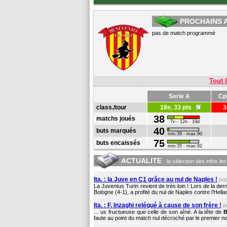
PROCHAINS 
pas de match programmé
Tout l
Serie A
Cpe
class./tour
18e, 33 pts
3
38
matchs joués
7v - 12n - 19d
40
buts marqués
min:39 - max:90
75
buts encaissés
min:35 - max:92
ACTUALITE
: la sélection des infos le
Ita. : la Juve en C1 grâce au nul de Naples !
po
La Juventus Turin revient de très loin ! Lors de la der
Bologne (4-1), a profité du nul de Naples contre l'Hell
Ita. : F. Inzaghi relégué à cause de son frère !
p
... us fructueuse que celle de son aîné. A la tête de
B
faute au point du match nul décroché par le premier non