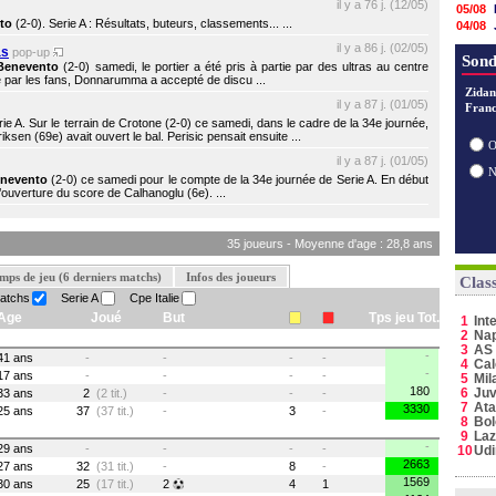
il y a 76 j. (12/05)
05/08
to
(2-0). Serie A : Résultats, buteurs, classements... ...
04/08
04/08
il y a 86 j. (02/05)
as
pop-up
03/08
Sond
Benevento
(2-0) samedi, le portier a été pris à partie par des ultras au centre
03/08
té par les fans, Donnarumma a accepté de discu ...
03/08
Zidan
il y a 87 j. (01/05)
Franc
03/08
ie A. Sur le terrain de Crotone (2-0) ce samedi, dans le cadre de la 34e journée,
03/08
iksen (69e) avait ouvert le bal. Perisic pensait ensuite ...
02/08
O
02/08
il y a 87 j. (01/05)
02/08
nevento
(2-0) ce samedi pour le compte de la 34e journée de Serie A. En début
l’ouverture du score de Calhanoglu (6e). ...
35 joueurs - Moyenne d'age : 28,8 ans
mps de jeu (6 derniers matchs)
Infos des joueurs
Clas
matchs
Serie A
Cpe Italie
Age
Joué
But
Tps jeu Tot.
1
Int
2
Nap
3
AS
-
41 ans
-
-
-
-
4
Cal
-
17 ans
-
-
-
-
5
Mil
180
6
Juv
33 ans
2
(2 tit.)
-
-
-
7
Ata
3330
25 ans
37
(37 tit.)
-
3
-
8
Bo
9
Laz
-
29 ans
-
-
-
-
10
Ud
2663
27 ans
32
(31 tit.)
-
8
-
1569
30 ans
25
(17 tit.)
2
4
1