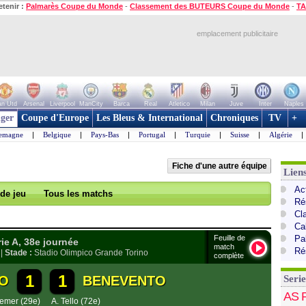
etenir :
Palmarès Coupe du Monde
-
Classement des BUTEURS Coupe du Monde
-
TA
emplacement publicitaire
n Utd
Arsenal
Liverpool
ManCity
Barca
Real
Atletico
Milan
Juve
Inter
Naples
ger
Coupe d'Europe
Les Bleus & International
Chroniques
TV
+
lemagne
|
Belgique
|
Pays-Bas
|
Portugal
|
Turquie
|
Suisse
|
Algérie
|
Fiche d'une autre équipe
Liens
Act
 de jeu
Tous les matchs
Ré
Cl
Cal
Feuille de
Pa
rie A, 38e journée
match
Ré
 |
Stade :
Stadio Olimpico Grande Torino
complète
1
1
O
BENEVENTO
Serie
AS 
emer (29e)
A. Tello (72e)