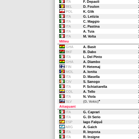
ITA
F. Depaoli
BEL
D. Foulon
POL
K. Glik
ITA
G. Letizia
ITA
C. Maggio
ITA
C. Pastina
ITA
A. Tuia
ITA
M. Volta
Milieu
GHA
A. Basit
BKF
B. Dabo
ITA
L. Del Pinto
GHA
A. Diambo
FIN
P. Hetemaj
MOL
A. Ionita
ITA
D. Masella
CIV
S. Sanogo
ITA
P. Schiattarella
COL
A. Tello
ITA
N. Viola
*
SLV
(D. Vokic)
Attaquant
ITA
G. Caprari
ITA
G. Di Serio
ESP
Iago Falqué
ARG
A. Gaich
ITA
R. Improta
ITA
R. Insigne