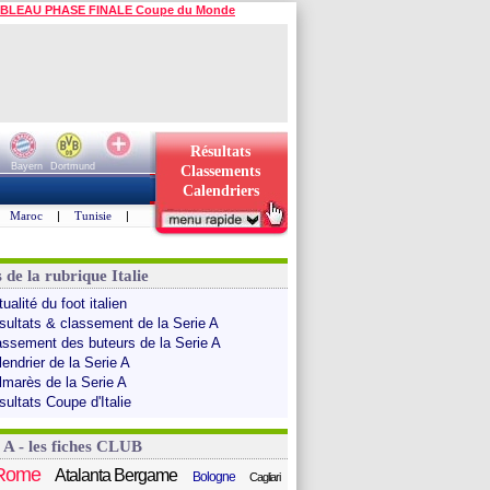
BLEAU PHASE FINALE Coupe du Monde
Résultats
Bayern
Dortmund
Classements
Calendriers
Maroc
|
Tunisie
|
 de la rubrique Italie
ualité du foot italien
sultats & classement de la Serie A
assement des buteurs de la Serie A
endrier de la Serie A
lmarès de la Serie A
sultats Coupe d'Italie
 A - les fiches CLUB
Rome
Atalanta Bergame
Bologne
Cagliari