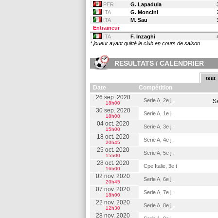
PER
G. Lapadula
ITA
G. Moncini
ITA
M. Sau
Entraineur
ITA
F. Inzaghi
* joueur ayant quitté le club en cours de saison
RESULTATS / CALENDRIER
tout
Date
Compétition
26 sep. 2020
Serie A, 2e j.
S
18h00
30 sep. 2020
Serie A, 1e j.
18h00
04 oct. 2020
Serie A, 3e j.
15h00
18 oct. 2020
Serie A, 4e j.
20h45
25 oct. 2020
Serie A, 5e j.
15h00
28 oct. 2020
Cpe Italie, 3e t
16h00
02 nov. 2020
Serie A, 6e j.
20h45
07 nov. 2020
Serie A, 7e j.
18h00
22 nov. 2020
Serie A, 8e j.
12h30
28 nov. 2020