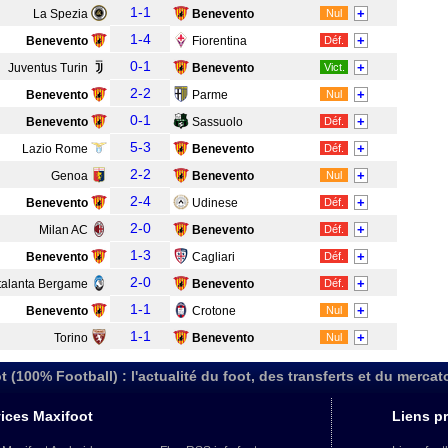
1-1
+
La Spezia
Benevento
Nul
1-4
+
Benevento
Fiorentina
Déf.
0-1
+
Juventus Turin
Benevento
Vict.
2-2
+
Benevento
Parme
Nul
0-1
+
Benevento
Sassuolo
Déf.
5-3
+
Lazio Rome
Benevento
Déf.
2-2
+
Genoa
Benevento
Nul
2-4
+
Benevento
Udinese
Déf.
2-0
+
Milan AC
Benevento
Déf.
1-3
+
Benevento
Cagliari
Déf.
2-0
+
talanta Bergame
Benevento
Déf.
1-1
+
Benevento
Crotone
Nul
1-1
+
Torino
Benevento
Nul
t (100% Football) : l'actualité du foot, des transferts et du mercat
ices Maxifoot
Liens pr