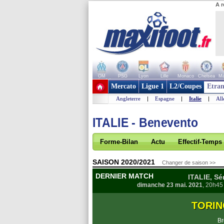
A r
OM
PSG
Lyon
Lille
Monaco
Chelsea
Ma
+ de clubs
Mercato
Ligue 1
L2/Coupes
Etran
Angleterre
|
Espagne
|
Italie
|
Al
ITALIE - Benevento
Forme-Bilan
Actu
Effectif-Temps
SAISON 2020/2021
Changer de saison >>
DERNIER MATCH
ITALIE, Sé
dimanche 23 mai. 2021
, 20h45
TORIN
Br