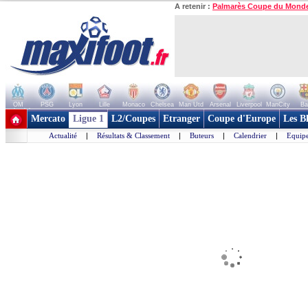
A retenir :
Palmarès Coupe du Mond
OM
PSG
Lyon
Lille
Monaco
Chelsea
Man Utd
Arsenal
Liverpool
ManCity
Ba
+ de clubs
Mercato
Ligue 1
L2/Coupes
Etranger
Coupe d'Europe
Les B
Actualité
|
Résultats & Classement
|
Buteurs
|
Calendrier
|
Equipe