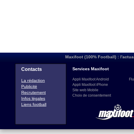
Maxifoot (100% Football) : l'actua
Services Maxifoot
Contacts
Appli Maxifoot Android
Flu
La rédaction
Appli Maxifoot iPhone
Publicité
Site web Mobile
Recrutement
Choix de consentement
Infos légales
Liens football