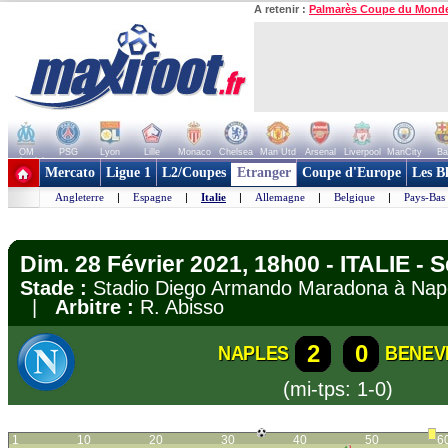
A retenir :
Palmarès Coupe du Mond
OM
PSG
Lyon
Lille
Monaco
Chelsea
Man Utd
Arsenal
Liverpool
ManCity
Ba
+ de clubs
Mercato
Ligue 1
L2/Coupes
Etranger
Coupe d'Europe
Les B
Angleterre
|
Espagne
|
Italie
|
Allemagne
|
Belgique
|
Pays-Bas
Dim. 28 Février 2021, 18h00 - ITALIE - S
Stade :
Stadio Diego Armando Maradona à Na
|
Arbitre :
R. Abisso
2
0
NAPLES
BENEV
(mi-tps: 1-0)
1
10
20
30
40
50
6