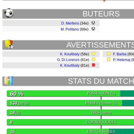
BUTEURS
D. Mertens
(34e)
M. Politano
(66e)
AVERTISSEMENT
K. Koulibaly
(58e)
F. Barba
(80
G. Di Lorenzo
(61e)
P. Hetemaj
(
K. Koulibaly
(81e)
STATS DU MATC
60 %
POSSESSION
(%)
534
PASSES
(réussies %)
(88 %)
18
TIRS
(cadrés)
(5)
8
CORNERS JOUES
15
FAUTES SUBIES