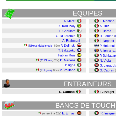
EQUIPES
A. Meret
L. Montipò
K. Koulibaly
A. Tuia
F. Ghoulam
F. Barba
G. Di Lorenzo
D. Foulon
(
A. Rrahmani
F. Depaoli
P. Zielinski
(
Nikola Maksimovic
, 82e)
P. Hetemaj
T. Bakayoko
A. Ionita
(
G.
Fabián Ruiz
P. Schiattar
D. Mertens
(
E. Elmas
, 82e)
N. Viola
L. Insigne
G. Lapadul
M. Politano
(
E. Hysaj
, 85e)
G. Caprari
(
ENTRAINEURS
G. Gattuso
F. Inzaghi
BANCS DE TOUCH
E. Elmas
R. Insigne
(entré à la 82e)