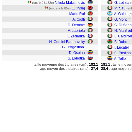
Nikola Maksimovic
G. Letizia
(entré à la 82e)
(
E. Hysaj
M. Sau
(entré à la 85e)
(ent
Mário Rui
A. Gaich
(e
A. Cioffi
G. Moncini
D. Demme
G. Di Serio
V. Labriola
N. Manfred
K. Zedadka
L. Caldirol
N. Contini Baranovsky
B. Dabo
G. D'Agostino
I. Lucatelli
D. Ospina
C. Pastina
S. Lobotka
A. Tello
taille moyenne des titulaires (cm) :
182,1
181,1
: taille moye
age moyen des titulaires (ans) :
27,4
28,4
: age moyen de