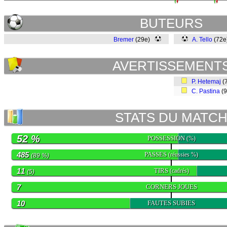
BUTEURS
Bremer
(29e)
A. Tello
(72
AVERTISSEMENT
P. Hetemaj
(
C. Pastina
(
STATS DU MATC
52 %
POSSESSION
(%)
485
PASSES
(réussies %)
(89 %)
11
TIRS
(cadrés)
(5)
7
CORNERS JOUES
10
FAUTES SUBIES