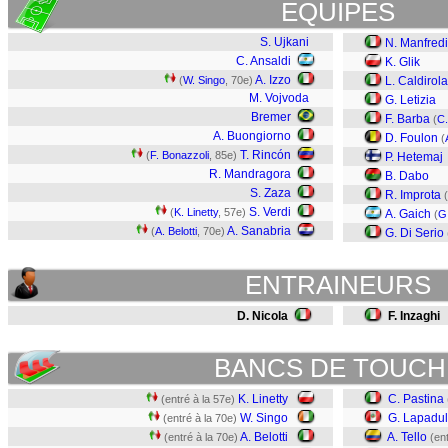
EQUIPES
S. Ujkani
N. Manfredi
C. Ansaldi
K. Glik
A. Izzo
(
W. Singo
, 70e)
L. Caldirola
M. Vojvoda
G. Letizia
Bremer
F. Barba
(
C.
A. Buongiorno
D. Foulon
(
T. Rincón
(
F. Bonazzoli
, 85e)
P. Hetemaj
R. Mandragora
B. Dabo
S. Zaza
R. Improta
(
S. Verdi
(
K. Linetty
, 57e)
A. Gaich
(
G
A. Sanabria
(
A. Belotti
, 70e)
G. Di Serio
ENTRAINEURS
D. Nicola
F. Inzaghi
BANCS DE TOUCH
K. Linetty
C. Pastina
(entré à la 57e)
W. Singo
G. Lapadu
(entré à la 70e)
A. Belotti
A. Tello
(entré à la 70e)
(en