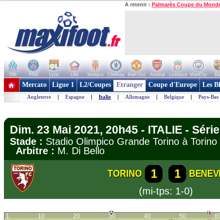
A retenir :
Palmarès Coupe du Mond
OM
PSG
Lyon
Lille
Monaco
Chelsea
Man Utd
Arsenal
Liverpool
ManCity
Ba
+ de clubs
Mercato
Ligue 1
L2/Coupes
Etranger
Coupe d'Europe
Les B
Angleterre
|
Espagne
|
Italie
|
Allemagne
|
Belgique
|
Pays-Bas
Dim. 23 Mai 2021, 20h45 - ITALIE - Série
Stade :
Stadio Olimpico Grande Torino à Tori
Arbitre :
M. Di Bello
1
1
TORINO
BENEV
(mi-tps: 1-0)
1
10
20
30
40
50
6