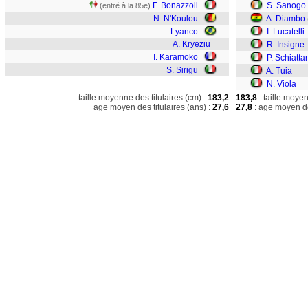
F. Bonazzoli
S. Sanogo
(entré à la 85e)
N. N'Koulou
A. Diambo
Lyanco
I. Lucatelli
A. Kryeziu
R. Insigne
I. Karamoko
P. Schiattar
S. Sirigu
A. Tuia
N. Viola
taille moyenne des titulaires (cm) :
183,2
183,8
: taille moye
age moyen des titulaires (ans) :
27,6
27,8
: age moyen de