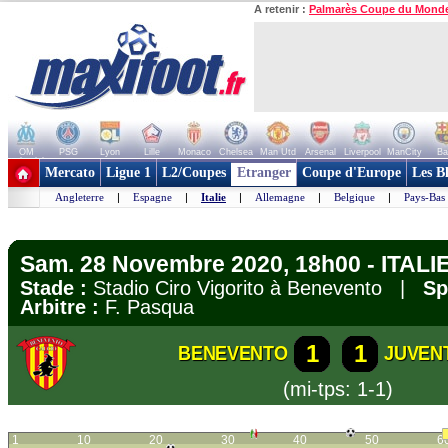
A retenir :
Palmarès Coupe du Mond
OM
PSG
Lyon
Lille
Monaco
Chelsea
Man Utd
Arsenal
Liverpool
ManCity
Ba
+ de clubs
Mercato
Ligue 1
L2/Coupes
Etranger
Coupe d'Europe
Les B
Angleterre
|
Espagne
|
Italie
|
Allemagne
|
Belgique
|
Pays-Bas
Sam. 28 Novembre 2020, 18h00 - ITALIE 
Stade :
Stadio Ciro Vigorito à Benevento |
Sp
Arbitre :
F. Pasqua
1
1
BENEVENTO
JUVEN
(mi-tps: 1-1)
1
10
20
30
40
50
6