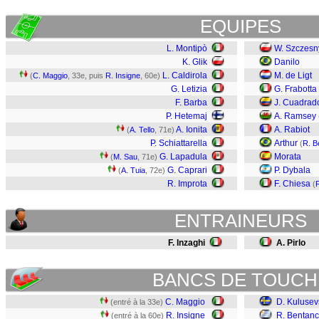
EQUIPES
L. Montipò
W. Szczesn
K. Glik
Danilo
L. Caldirola
M. de Ligt
(
C. Maggio
, 33e, puis
R. Insigne
, 60e)
G. Letizia
G. Frabotta
F. Barba
J. Cuadrad
P. Hetemaj
A. Ramsey
A. Ionita
A. Rabiot
(
A. Tello
, 71e)
P. Schiattarella
Arthur
(
R. B
G. Lapadula
Morata
(
M. Sau
, 71e)
G. Caprari
P. Dybala
(
A. Tuia
, 72e)
R. Improta
F. Chiesa
(
ENTRAINEURS
F. Inzaghi
A. Pirlo
BANCS DE TOUCH
C. Maggio
D. Kulusev
(entré à la 33e)
R. Insigne
R. Bentanc
(entré à la 60e)