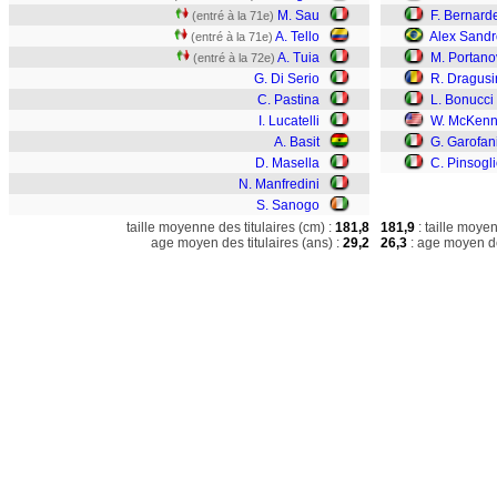
M. Sau
F. Bernard
(entré à la 71e)
A. Tello
Alex Sandr
(entré à la 71e)
A. Tuia
M. Portano
(entré à la 72e)
G. Di Serio
R. Dragusi
C. Pastina
L. Bonucci
I. Lucatelli
W. McKenn
A. Basit
G. Garofan
D. Masella
C. Pinsogl
N. Manfredini
S. Sanogo
taille moyenne des titulaires (cm) :
181,8
181,9
: taille moye
age moyen des titulaires (ans) :
29,2
26,3
: age moyen de