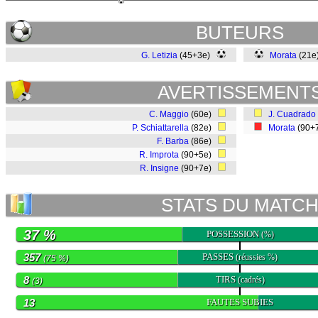
BUTEURS
G. Letizia
(45+3e)
Morata
(21
AVERTISSEMENT
C. Maggio
(60e)
J. Cuadrado
P. Schiattarella
(82e)
Morata
(90+
F. Barba
(86e)
R. Improta
(90+5e)
R. Insigne
(90+7e)
STATS DU MATC
37 %
POSSESSION
(%)
357
PASSES
(réussies %)
(75 %)
8
TIRS
(cadrés)
(3)
13
FAUTES SUBIES