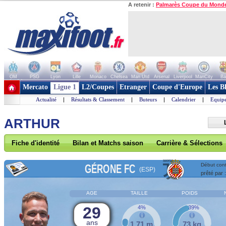
A retenir :
Palmarès Coupe du Mond
OM
PSG
Lyon
Lille
Monaco
Chelsea
Man Utd
Arsenal
Liverpool
ManCity
Ba
+ de clubs
Mercato
Ligue 1
L2/Coupes
Etranger
Coupe d'Europe
Les B
Actualité
|
Résultats & Classement
|
Buteurs
|
Calendrier
|
Equipe
ARTHUR
Fiche d'identité
Bilan et Matchs saison
Carrière & Sélections
GÉRONE FC
Début cont
(ESP)
prêté par 
AGE
TAILLE
POIDS
29
4%
39%
ans
1,71 m
73 kg