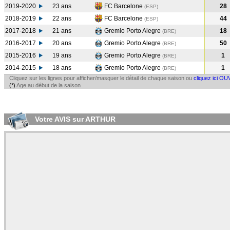
2019-2020
23 ans
FC Barcelone
28
(ESP
)
2018-2019
22 ans
FC Barcelone
44
(ESP
)
2017-2018
21 ans
Gremio Porto Alegre
18
(BRE
)
2016-2017
20 ans
Gremio Porto Alegre
50
(BRE
)
2015-2016
19 ans
Gremio Porto Alegre
1
(BRE
)
2014-2015
18 ans
Gremio Porto Alegre
1
(BRE
)
Cliquez sur les lignes pour afficher/masquer le détail de chaque saison ou
cliquez ici OU
(*)
Age au début de la saison
Votre AVIS sur ARTHUR