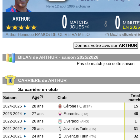
2
Né le 12 août 1996 à Goiânia
0
0
ARTHUR
&
MATCHS
MINUTE
JOUES
EN
2025
*
(
)
Arthur Henrique RAMOS DE OLIVEIRA MELO
(*) Matchs officiels e
Donnez votre avis sur
ARTHUR
BILAN de ARTHUR - saison
2025/2026
Pas de match joué cette saison
CARRIERE de ARTHUR
Sa carrière en club
Total
(*)
Age
Saison
Club
match
2024-2025
28 ans
Gérone FC
15
(ESP
)
2023-2024
27 ans
Fiorentina
48
(ITA
)
2022-2023
26 ans
Liverpool
1
(ANG
)
2021-2022
25 ans
Juventus Turin
31
(ITA
)
2020-2021
24 ans
Juventus Turin
32
(ITA
)