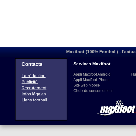
Maxifoot (100% Football) : l'actua
Services Maxifoot
Contacts
Appli Maxifoot Android
Flu
La rédaction
Appli Maxifoot iPhone
Publicité
Site web Mobile
Recrutement
Choix de consentement
Infos légales
Liens football