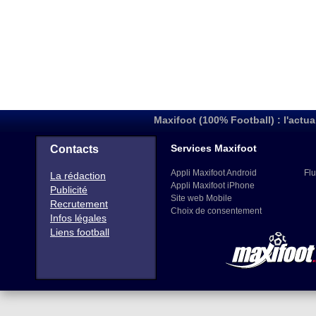
Maxifoot (100% Football) : l'actua
Services Maxifoot
Contacts
Appli Maxifoot Android
Flu
La rédaction
Appli Maxifoot iPhone
Publicité
Site web Mobile
Recrutement
Choix de consentement
Infos légales
Liens football