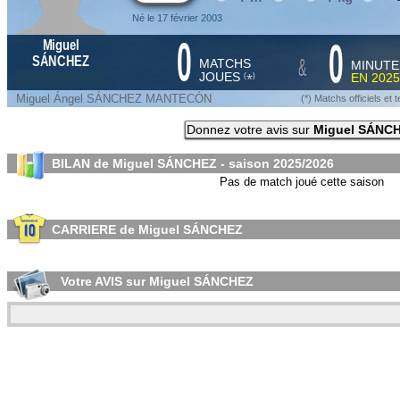
Né le 17 février 2003
0
0
Miguel
&
SÁNCHEZ
MATCHS
MINUTE
JOUES
EN
2025
*
(
)
Miguel Ángel SÁNCHEZ MANTECÓN
(*) Matchs officiels e
Donnez votre avis sur
Miguel SÁNC
BILAN de Miguel SÁNCHEZ - saison
2025/2026
Pas de match joué cette saison
CARRIERE de Miguel SÁNCHEZ
Votre AVIS sur Miguel SÁNCHEZ