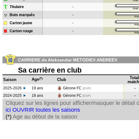
max
T
Titulaire
-
max
Buts marqués
-
ma
Carton jaune
-
ma
Carton rouge
-
ma
CARRIERE de Aleksandar METODIEV ANDREEV
Sa carrière en club
Total
(*)
Age
Saison
Club
match
2025-2026
19 ans
Gérone FC
-
(ESP)
2024-2025
18 ans
Gérone FC
-
(ESP
)
Cliquez sur les lignes pour afficher/masquer le détai
ici OUVRIR toutes les saisons
(*)
Age au début de la saison