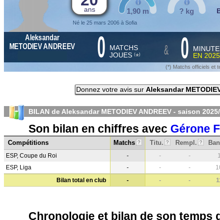
20
ans
1,90 m
? kg
Né le 25 mars 2006 à Sofia
0
0
Aleksandar
&
METODIEV ANDREEV
MATCHS
MINUTE
JOUES
EN
2025
*
(
)
(*) Matchs officiels e
Donnez votre avis sur
Aleksandar METODIE
BILAN de Aleksandar METODIEV ANDREEV - saison
2025
Son bilan en chiffres avec
Gérone 
Compétitions
Matchs
Titu.
Rempl.
Ban
?
?
?
ESP, Coupe du Roi
-
-
-
ESP, Liga
-
-
-
1
Bilan total en club
-
-
-
1
Chronologie et bilan de son temps 