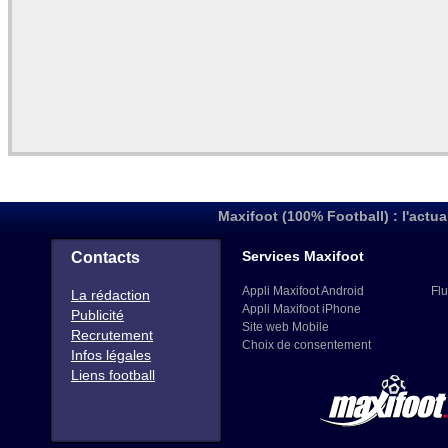
Maxifoot (100% Football) : l'actua
Services Maxifoot
Contacts
Appli Maxifoot Android
Flu
La rédaction
Appli Maxifoot iPhone
Publicité
Site web Mobile
Recrutement
Choix de consentement
Infos légales
Liens football