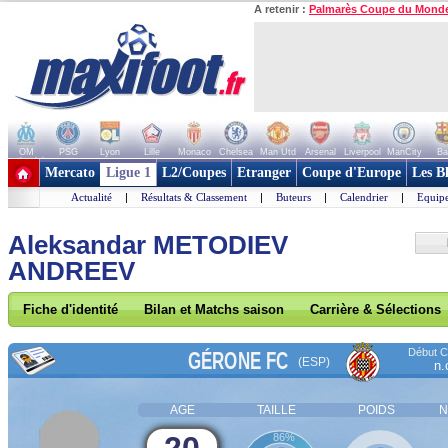
A retenir :
Palmarès Coupe du Mond
OM
PSG
Lyon
Lille
Monaco
Chelsea
Man Utd
Arsenal
Liverpool
ManCity
Ba
+ de clubs
Mercato
Ligue 1
L2/Coupes
Etranger
Coupe d'Europe
Les B
Actualité
|
Résultats & Classement
|
Buteurs
|
Calendrier
|
Equipe
Aleksandar METODIEV
ANDREEV
Fiche d'identité
Bilan et Matchs saison
Carrière & Sélections
Début Co
GÉRONE FC
(ESP)
n.
AGE
TAILLE
POIDS
N
86%