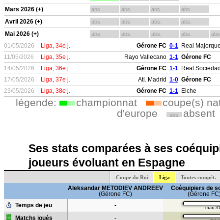
Mars 2026 (+)
abs.
abs.
abs.
abs.
Avril 2026 (+)
abs.
abs.
abs.
abs.
Mai 2026 (+)
abs.
abs.
abs.
abs.
abs
01/05/2026
Liga, 34e j.
Gérone FC
0-1
Real Majorqu
11/05/2026
Liga, 35e j.
Rayo Vallecano
1-1
Gérone FC
14/05/2026
Liga, 36e j.
Gérone FC
1-1
Real Socieda
17/05/2026
Liga, 37e j.
Atl. Madrid
1-0
Gérone FC
23/05/2026
Liga, 38e j.
Gérone FC
1-1
Elche
légende:
championnat
coupe(s) na
d'europe
absent
abs.
Ses stats comparées à ses coéquipi
joueurs évoluant en Espagne
Coupe du Roi
Liga
Toutes compét.
Aleksandar METODIEV ANDREEV
Coéquipiers de s
(Gérone FC)
(Gérone FC
Temps de jeu
-
max:3
Matchs joués
-