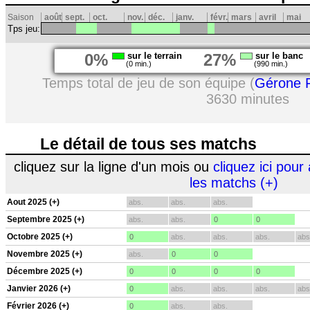
Saison
août
sept.
oct.
nov.
déc.
janv.
févr.
mars
avril
mai
Tps jeu:
0%
sur le terrain
27%
sur le banc
(0 min.)
(990 min.)
Temps total de jeu de son équipe (
Gérone 
3630 minutes
Le détail de tous ses matchs
cliquez sur la ligne d'un mois ou
cliquez ici pour 
les matchs (+)
Aout 2025 (+)
abs.
abs.
abs.
Septembre 2025 (+)
abs.
abs.
0
0
Octobre 2025 (+)
0
abs.
abs.
abs.
abs
Novembre 2025 (+)
abs.
0
0
Décembre 2025 (+)
0
0
0
0
Janvier 2026 (+)
0
abs.
abs.
abs.
abs
Février 2026 (+)
0
abs.
abs.