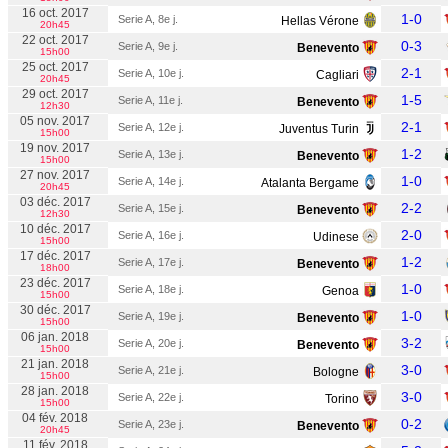
16 oct. 2017
1-0
Serie A, 8e j.
Hellas Vérone
20h45
22 oct. 2017
0-3
Serie A, 9e j.
Benevento
15h00
25 oct. 2017
2-1
Serie A, 10e j.
Cagliari
20h45
29 oct. 2017
1-5
Serie A, 11e j.
Benevento
12h30
05 nov. 2017
2-1
Serie A, 12e j.
Juventus Turin
15h00
19 nov. 2017
1-2
Serie A, 13e j.
Benevento
15h00
27 nov. 2017
1-0
Serie A, 14e j.
Atalanta Bergame
20h45
03 déc. 2017
2-2
Serie A, 15e j.
Benevento
12h30
10 déc. 2017
2-0
Serie A, 16e j.
Udinese
15h00
17 déc. 2017
1-2
Serie A, 17e j.
Benevento
18h00
23 déc. 2017
1-0
Serie A, 18e j.
Genoa
15h00
30 déc. 2017
1-0
Serie A, 19e j.
Benevento
15h00
06 jan. 2018
3-2
Serie A, 20e j.
Benevento
15h00
21 jan. 2018
3-0
Serie A, 21e j.
Bologne
15h00
28 jan. 2018
3-0
Serie A, 22e j.
Torino
15h00
04 fév. 2018
0-2
Serie A, 23e j.
Benevento
20h45
11 fév. 2018