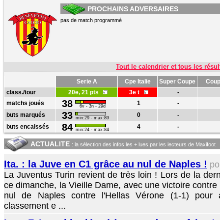
PROCHAINS ADVERSAIRES
pas de match programmé
Tout le calendrier et tous les résul
Serie A
Cpe Italie
Super Coupe
Coup
class./tour
20e, 21 pts
3e t
-
38
matchs joués
1
-
6v - 3n - 29d
33
buts marqués
0
-
min:29 - max:89
84
buts encaissés
4
-
min:24 - max:84
ACTUALITE
: la sélection des infos les + lues par les lecteurs de Maxifoot
Ita. : la Juve en C1 grâce au nul de Naples !
po
La Juventus Turin revient de très loin ! Lors de la der
ce dimanche, la Vieille Dame, avec une victoire contre 
nul de Naples contre l'Hellas Vérone (1-1) pour 
classement e ...