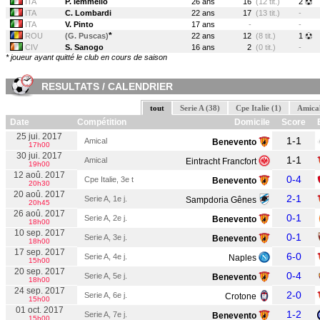
ITA
P. Iemmello
26 ans
16
(12 tit.)
2
ITA
C. Lombardi
22 ans
17
(13 tit.)
-
ITA
V. Pinto
17 ans
-
-
*
ROU
(G. Puscas)
22 ans
12
(8 tit.)
1
CIV
S. Sanogo
16 ans
2
(0 tit.)
-
* joueur ayant quitté le club en cours de saison
RESULTATS / CALENDRIER
tout
Serie A (38)
Cpe Italie (1)
Amical
Date
Compétition
Domicile
Score
E
25 jui. 2017
1-1
Amical
Benevento
17h00
30 jui. 2017
1-1
Amical
Eintracht Francfort
19h00
12 aoû. 2017
0-4
Cpe Italie, 3e t
Benevento
20h30
20 aoû. 2017
2-1
Serie A, 1e j.
Sampdoria Gênes
20h45
26 aoû. 2017
0-1
Serie A, 2e j.
Benevento
18h00
10 sep. 2017
0-1
Serie A, 3e j.
Benevento
18h00
17 sep. 2017
6-0
Serie A, 4e j.
Naples
15h00
20 sep. 2017
0-4
Serie A, 5e j.
Benevento
18h00
24 sep. 2017
2-0
Serie A, 6e j.
Crotone
15h00
01 oct. 2017
1-2
Serie A, 7e j.
Benevento
15h00