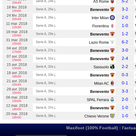
5-2
Serie A, 24e j.
AS Rome
20h45
18 fév. 2018
3-2
Serie A, 25e j.
Benevento
15h00
24 fév. 2018
2-0
Serie A, 26e j.
Inter Milan
20h45
11 mar. 2018
1-0
Serie A, 28e j.
Fiorentina
12h30
18 mar. 2018
1-2
Serie A, 29e j.
Benevento
15h00
31 mar. 2018
6-2
Serie A, 30e j.
Lazio Rome
15h00
04 avr. 2018
3-0
Serie A, 27e j.
Benevento
17h00
07 avr. 2018
2-4
Serie A, 31e j.
Benevento
15h00
15 avr. 2018
2-2
Serie A, 32e j.
Sassuolo
15h00
18 avr. 2018
0-3
Serie A, 33e j.
Benevento
18h00
21 avr. 2018
0-1
Serie A, 34e j.
Milan AC
20h45
29 avr. 2018
3-3
Serie A, 35e j.
Benevento
15h00
06 mai. 2018
2-0
Serie A, 36e j.
SPAL Ferrara
15h00
12 mai. 2018
1-0
Serie A, 37e j.
Benevento
18h00
20 mai. 2018
1-0
Serie A, 38e j.
Chievo Verone
18h00
Maxifoot (100% Football) : l'actua