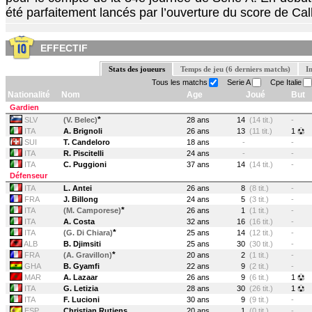
été parfaitement lancés par l’ouverture du score de Calh
EFFECTIF
Stats des joueurs
Temps de jeu (6 derniers matchs)
I
Tous les matchs
Serie A
Cpe Italie
Nationalité
Nom
Age
Joué
But
Gardien
*
SLV
(V. Belec)
28 ans
14
(14 tit.)
-
ITA
A. Brignoli
26 ans
13
(11 tit.)
1
SUI
T. Candeloro
18 ans
-
-
ITA
R. Piscitelli
24 ans
-
-
ITA
C. Puggioni
37 ans
14
(14 tit.)
-
Défenseur
ITA
L. Antei
26 ans
8
(8 tit.)
-
FRA
J. Billong
24 ans
5
(3 tit.)
-
*
ITA
(M. Camporese)
26 ans
1
(1 tit.)
-
ITA
A. Costa
32 ans
16
(16 tit.)
-
*
ITA
(G. Di Chiara)
25 ans
14
(12 tit.)
-
ALB
B. Djimsiti
25 ans
30
(30 tit.)
-
*
FRA
(A. Gravillon)
20 ans
2
(1 tit.)
-
GHA
B. Gyamfi
22 ans
9
(2 tit.)
-
MAR
A. Lazaar
26 ans
9
(6 tit.)
1
ITA
G. Letizia
28 ans
30
(26 tit.)
1
ITA
F. Lucioni
30 ans
9
(9 tit.)
-
ESP
Christian Rutjens
20 ans
1
(0 tit.)
-