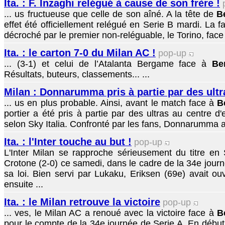
Ita. : F. Inzaghi relégué à cause de son frère !
... us fructueuse que celle de son aîné. A la tête de
B
effet été officiellement relégué en Serie B mardi. La 
décroché par le premier non-reléguable, le Torino, face 
Ita. : le carton 7-0 du Milan AC !
pop-up
... (3-1) et celui de l’Atalanta Bergame face à
Be
Résultats, buteurs, classements... ...
Milan : Donnarumma pris à partie par des ultr
... us en plus probable. Ainsi, avant le match face à
B
portier a été pris à partie par des ultras au centre d
selon Sky Italia. Confronté par les fans, Donnarumma a
Ita. : l'Inter touche au but !
pop-up
L'Inter Milan se rapproche sérieusement du titre en 
Crotone (2-0) ce samedi, dans le cadre de la 34e journ
sa loi. Bien servi par Lukaku, Eriksen (69e) avait ouv
ensuite ...
Ita. : le Milan retrouve la victoire
pop-up
... ves, le Milan AC a renoué avec la victoire face à
B
pour le compte de la 34e journée de Serie A. En début 