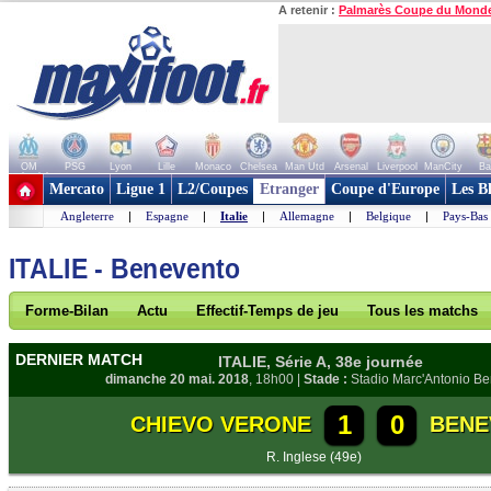
A retenir :
Palmarès Coupe du Mond
OM
PSG
Lyon
Lille
Monaco
Chelsea
Man Utd
Arsenal
Liverpool
ManCity
Ba
+ de clubs
Mercato
Ligue 1
L2/Coupes
Etranger
Coupe d'Europe
Les B
Angleterre
|
Espagne
|
Italie
|
Allemagne
|
Belgique
|
Pays-Bas
ITALIE - Benevento
Forme-Bilan
Actu
Effectif-Temps de jeu
Tous les matchs
DERNIER MATCH
ITALIE, Série A, 38e journée
dimanche 20 mai. 2018
, 18h00 |
Stade :
Stadio Marc'Antonio Be
1
0
CHIEVO VERONE
BENE
R. Inglese (49e)