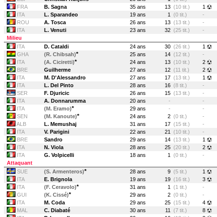
FRA
B. Sagna
35 ans
13
(10 tit.)
1
ITA
L. Sparandeo
19 ans
1
(0 tit.)
-
ROU
A. Tosca
26 ans
13
(13 tit.)
-
ITA
L. Venuti
23 ans
32
(25 tit.)
-
Milieu
ITA
D. Cataldi
24 ans
30
(26 tit.)
1
*
GHA
(R. Chibsah)
25 ans
14
(12 tit.)
-
*
ITA
(A. Ciciretti)
24 ans
13
(10 tit.)
2
BRE
Guilherme
27 ans
12
(11 tit.)
2
ITA
M. D'Alessandro
27 ans
17
(13 tit.)
1
ITA
L. Del Pinto
28 ans
16
(8 tit.)
-
SER
F. Djuricic
26 ans
15
(13 tit.)
-
ITA
A. Donnarumma
20 ans
-
-
*
ITA
(M. Eramo)
29 ans
-
-
*
SEN
(M. Kanoute)
24 ans
2
(0 tit.)
-
ALB
L. Memushaj
31 ans
17
(15 tit.)
-
ITA
V. Parigini
22 ans
21
(10 tit.)
-
BRE
Sandro
29 ans
14
(13 tit.)
1
ITA
N. Viola
28 ans
25
(20 tit.)
2
ITA
G. Volpicelli
18 ans
1
(0 tit.)
-
Attaquant
*
SUE
(S. Armenteros)
28 ans
9
(5 tit.)
1
ITA
E. Brignola
19 ans
19
(16 tit.)
3
*
ITA
(F. Ceravolo)
31 ans
1
(1 tit.)
-
*
GUI
(K. Cissé)
29 ans
2
(0 tit.)
-
ITA
M. Coda
29 ans
25
(15 tit.)
4
MAL
C. Diabaté
30 ans
11
(7 tit.)
8