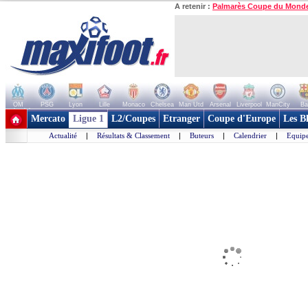
A retenir :
Palmarès Coupe du Mond
OM
PSG
Lyon
Lille
Monaco
Chelsea
Man Utd
Arsenal
Liverpool
ManCity
Ba
+ de clubs
Mercato
Ligue 1
L2/Coupes
Etranger
Coupe d'Europe
Les B
Actualité
|
Résultats & Classement
|
Buteurs
|
Calendrier
|
Equipe