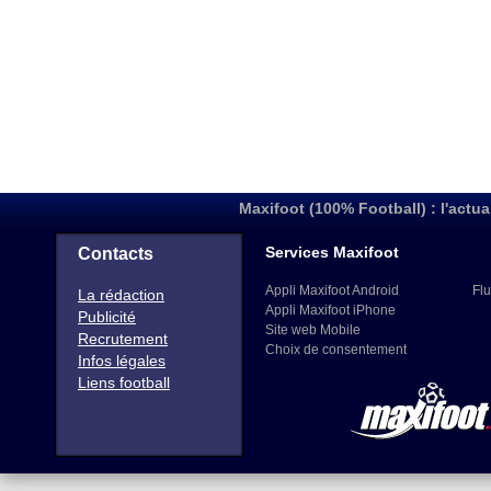
Maxifoot (100% Football) : l'actua
Services Maxifoot
Contacts
Appli Maxifoot Android
Flu
La rédaction
Appli Maxifoot iPhone
Publicité
Site web Mobile
Recrutement
Choix de consentement
Infos légales
Liens football