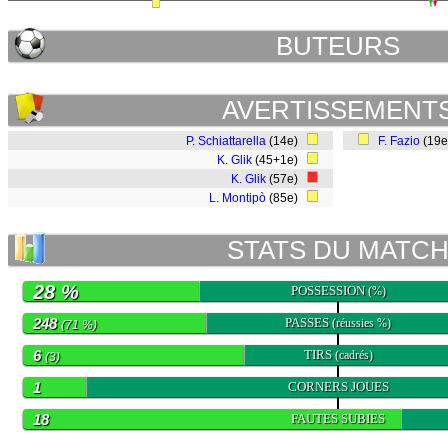
BUTEURS
AVERTISSEMENT
P. Schiattarella
(14e)
F. Fazio
(19
K. Glik
(45+1e)
K. Glik
(57e)
L. Montipò
(85e)
STATS DU MATC
28 %
POSSESSION
(%)
248
PASSES
(réussies %)
(71 %)
6
TIRS
(cadrés)
(3)
1
CORNERS JOUES
18
FAUTES SUBIES