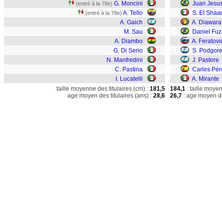
G. Moncini
Juan Jesu
(entré à la 78e)
A. Tello
S. El Shaa
(entré à la 78e)
A. Gaich
A. Diawara
M. Sau
Daniel Fuz
A. Diambo
A. Feratovi
G. Di Serio
S. Podgor
N. Manfredini
J. Pastore
C. Pastina
Carles Pér
I. Lucatelli
A. Mirante
taille moyenne des titulaires (cm) :
181,5
184,1
: taille moye
age moyen des titulaires (ans) :
28,6
26,7
: age moyen de