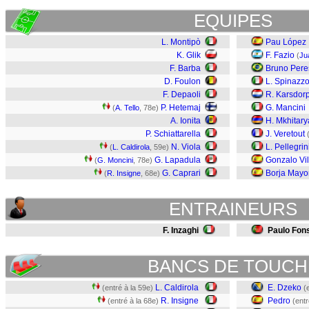
EQUIPES
L. Montipò
Pau López
K. Glik
F. Fazio
(
Ju
F. Barba
Bruno Pere
D. Foulon
L. Spinazzo
F. Depaoli
R. Karsdor
P. Hetemaj
G. Mancini
(
A. Tello
, 78e)
A. Ionita
H. Mkhitar
P. Schiattarella
J. Veretout
N. Viola
L. Pellegrin
(
L. Caldirola
, 59e)
G. Lapadula
Gonzalo Vil
(
G. Moncini
, 78e)
G. Caprari
Borja Mayo
(
R. Insigne
, 68e)
ENTRAINEURS
F. Inzaghi
Paulo Fon
BANCS DE TOUCH
L. Caldirola
E. Dzeko
(entré à la 59e)
(
R. Insigne
Pedro
(entré à la 68e)
(entr