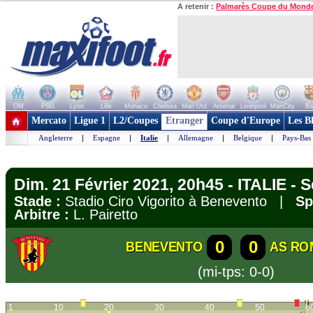
A retenir :
Palmarès Coupe du Mond
OM
PSG
Lyon
Lille
Monaco
Chelsea
Man Utd
Arsenal
Liverpool
ManCity
Ba
+ de clubs
Mercato
Ligue 1
L2/Coupes
Etranger
Coupe d'Europe
Les B
Angleterre
|
Espagne
|
Italie
|
Allemagne
|
Belgique
|
Pays-Bas
Dim. 21 Février 2021, 20h45 - ITALIE - S
Stade :
Stadio Ciro Vigorito à Benevento |
Sp
Arbitre :
L. Pairetto
0
0
BENEVENTO
AS RO
(mi-tps: 0-0)
1
10
20
30
40
50
6