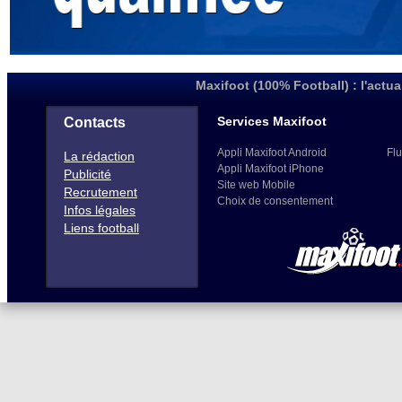
Maxifoot (100% Football) : l'actua
Services Maxifoot
Contacts
Appli Maxifoot Android
Flu
La rédaction
Appli Maxifoot iPhone
Publicité
Site web Mobile
Recrutement
Choix de consentement
Infos légales
Liens football