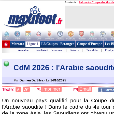
A retenir :
Palmarès Coupe du Mond
OM
PSG
Lyon
Lille
Monaco
Chelsea
Man Utd
Arsenal
Liverpool
ManCity
Ba
+ de clubs
Mercato
Ligue 1
L2/Coupes
Etranger
Coupe d'Europe
Les B
Actualité
|
Résultats & Classement
|
Buteurs
|
Calendrier
|
Equipe
CdM 2026 : l'Arabie saoudite
Par
Damien Da Silva
-
Le
14/10/2025
+
Imprimer
Email
A
Texte:
-
A
Un nouveau pays qualifié pour la Coupe 
l'Arabie saoudite ! Dans le cadre du 4e tour 
de la zone Asie, les Saoudiens ont obtenu un