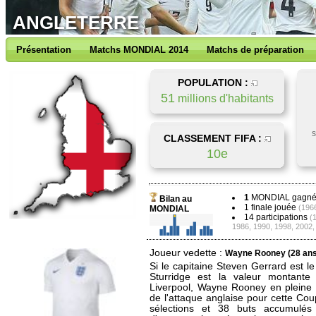
ANGLETERRE
Présentation
Matchs MONDIAL 2014
Matchs de préparation
POPULATION :
51
millions d'habitants
s
CLASSEMENT FIFA :
10e
1
MONDIAL gagn
Bilan au
1 finale jouée
(196
MONDIAL
14 participations
(
1986, 1990, 1998, 2002,
Joueur vedette :
Wayne Rooney (28 ans
Si le capitaine Steven Gerrard est le
Sturridge est la valeur montant
Liverpool, Wayne Rooney en pleine 
de l'attaque anglaise pour cette C
sélections et 38 buts accumul