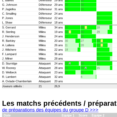
L. Baines
Défenseur
29 ans
90
90
G. Johnson
Défenseur
29 ans
90
90
P. Jagielka
Défenseur
31 ans
90
90
C. Smalling
Défenseur
24 ans
90
P. Jones
Défenseur
22 ans
90
L. Shaw
Défenseur
18 ans
90
S. Gerrard
Milieu
34 ans
90
90
18
R. Sterling
Milieu
19 ans
90
63
29
J. Henderson
Milieu
24 ans
72
86
R. Barkley
Milieu
20 ans
30
27
90
A. Lallana
Milieu
26 ans
11
20
61
J. Wilshere
Milieu
22 ans
18
72
F. Lampard
Milieu
36 ans
90
J. Milner
Milieu
28 ans
75
D. Sturridge
Attaquant
24 ans
79
90
90
W. Rooney
Attaquant
28 ans
90
90
15
D. Welbeck
Attaquant
23 ans
60
70
R. Lambert
Attaquant
32 ans
4
A. Oxlade-Chamberlain
Attaquant
20 ans
Joueurs utilisés :
21
26,9
Les matchs précédents / préparat
de préparations des équipes du groupe D >>>
Date
Equipe 1
Score
Equipe 2