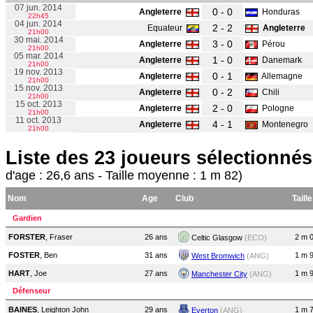
07 jun. 2014
0 - 0
Angleterre
Honduras
22h45
04 jun. 2014
2 - 2
Equateur
Angleterre
21h00
30 mai. 2014
3 - 0
Angleterre
Pérou
21h00
05 mar. 2014
1 - 0
Angleterre
Danemark
21h00
19 nov. 2013
0 - 1
Angleterre
Allemagne
21h00
15 nov. 2013
0 - 2
Angleterre
Chili
21h00
15 oct. 2013
2 - 0
Angleterre
Pologne
21h00
11 oct. 2013
4 - 1
Angleterre
Montenegro
21h00
Liste des 23 joueurs sélectionnés
d'age : 26,6 ans - Taille moyenne : 1 m 82)
Nom
Age
Club
Taille
Gardien
FORSTER
, Fraser
26 ans
2 m 
Celtic Glasgow
(ECO)
FOSTER
, Ben
31 ans
1 m 
West Bromwich
(ANG)
HART
, Joe
27 ans
1 m 
Manchester City
(ANG)
Défenseur
BAINES
, Leighton John
29 ans
1 m 
Everton
(ANG)