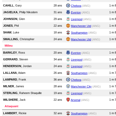
CAHILL
, Gary
28 ans
1 m 
Chelsea
(ANG)
JAGIELKA
, Philip Nikodem
31 ans
1 m 
Everton
(ANG)
JOHNSON
, Glen
29 ans
1 m 
Liverpool
(ANG)
JONES
, Phil
22 ans
1 m 
Manchester Utd
(ANG)
SHAW
, Luke
18 ans
1 m 
Southampton
(ANG)
SMALLING
, Christopher
24 ans
1 m 
Manchester Utd
(ANG)
Milieu
BARKLEY
, Ross
20 ans
1 m 
Everton
(ANG)
GERRARD
, Steven
34 ans
1 m 
Liverpool
(ANG)
HENDERSON
, Jordan
24 ans
1 m 
Liverpool
(ANG)
LALLANA
, Adam
26 ans
1 m 
Southampton
(ANG)
LAMPARD
, Frank
36 ans
1 m 
Chelsea
(ANG)
MILNER
, James
28 ans
1 m 
Manchester City
(ANG)
STERLING
, Raheem Shaquille
19 ans
1 m 
Liverpool
(ANG)
WILSHERE
, Jack
22 ans
1 m 
Arsenal
(ANG)
Attaquant
LAMBERT
, Rickie
32 ans
1 m 
Southampton
(ANG)