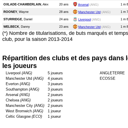
OXLADE-CHAMBERLAIN
, Alex
20 ans
1 m 
Arsenal
(ANG)
ROONEY
, Wayne
28 ans
1 m 
Manchester Utd
(ANG)
STURRIDGE
, Daniel
24 ans
1 m 
Liverpool
(ANG)
WELBECK
, Danny
23 ans
1 m 
Manchester Utd
(ANG)
(*) Nombre de titularisations, de buts marqués et temp
club, pour la saison 2013-2014
Répartition des clubs et des pays dans 
les joueurs
Liverpool
(ANG)
5 joueurs
ANGLETERRE
Manchester Utd
(ANG)
4 joueurs
ECOSSE
Everton
(ANG)
3 joueurs
Southampton
(ANG)
3 joueurs
Arsenal
(ANG)
2 joueurs
Chelsea
(ANG)
2 joueurs
Manchester City
(ANG)
2 joueurs
West Bromwich
(ANG)
1 joueur
Celtic Glasgow
(ECO)
1 joueur