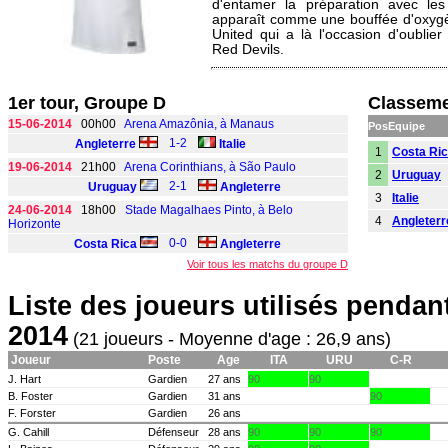
d'entamer la préparation avec les
apparaît comme une bouffée d'oxygè
United qui a là l'occasion d'oublie
Red Devils.
1er tour, Groupe D
Classeme
15-06-2014
00h00
Arena Amazônia, à Manaus
Pos
Equipe
1-2
Angleterre
Italie
1
Costa Ri
19-06-2014
21h00
Arena Corinthians, à São Paulo
2
Uruguay
2-1
Uruguay
Angleterre
3
Italie
24-06-2014
18h00
Stade Magalhaes Pinto, à Belo
4
Angleterr
Horizonte
0-0
Costa Rica
Angleterre
Voir tous les matchs du groupe D
Liste des joueurs utilisés penda
2014
(21 joueurs - Moyenne d'age : 26,9 ans)
Joueur
Poste
Age
ITA
URU
C-R
J. Hart
Gardien
27 ans
90
90
B. Foster
Gardien
31 ans
90
F. Forster
Gardien
26 ans
G. Cahill
Défenseur
28 ans
90
90
90