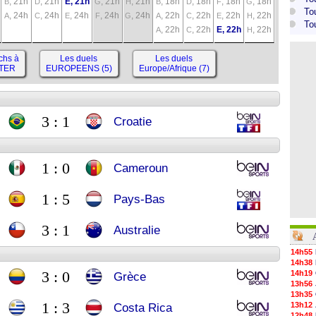
, 21h
, 21h
E, 21h
, 21h
, 21h
, 18h
, 18h
, 18h
, 18h
B
D
G
H
B
D
F
G
To
, 24h
, 24h
, 24h
, 24h
, 24h
, 22h
, 22h
, 22h
, 22h
A
C
E
F
G
A
C
E
H
To
, 22h
, 22h
E, 22h
, 22h
A
C
H
chs à
Les duels
Les duels
ATER
EUROPEENS (5)
Europe/Afrique (7)
3 : 1
Croatie
1 : 0
Cameroun
1 : 5
Pays-Bas
3 : 1
Australie
14h55
14h38
3 : 0
14h19
Grèce
13h56
13h35
1 : 3
13h12
Costa Rica
12h48