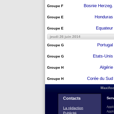
Bosnie Herzeg.
Groupe F
Honduras
Groupe E
Equateur
Groupe E
jeudi 26 juin 2014
Portugal
Groupe G
Etats-Unis
Groupe G
Algérie
Groupe H
Corée du Sud
Groupe H
Maxifoo
Serv
Contacts
Appli
La rédaction
Appli
Publicité