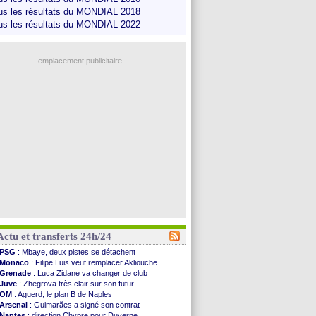
us les résultats du MONDIAL 2018
us les résultats du MONDIAL 2022
emplacement publicitaire
Actu et transferts 24h/24
PSG
: Mbaye, deux pistes se détachent
Monaco
: Filipe Luis veut remplacer Akliouche
Grenade
: Luca Zidane va changer de club
Juve
: Zhegrova très clair sur son futur
OM
: Aguerd, le plan B de Naples
Arsenal
: Guimarães a signé son contrat
Nantes
: direction Chypre pour Duverne