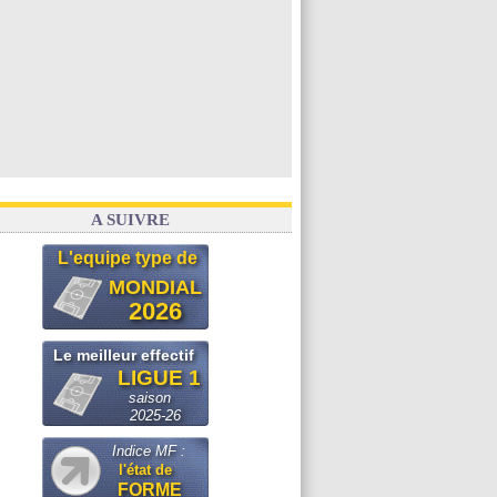
A SUIVRE
L'equipe type de
MONDIAL
2026
Le meilleur effectif
LIGUE 1
saison
2025-26
Indice MF :
l'état de
FORME