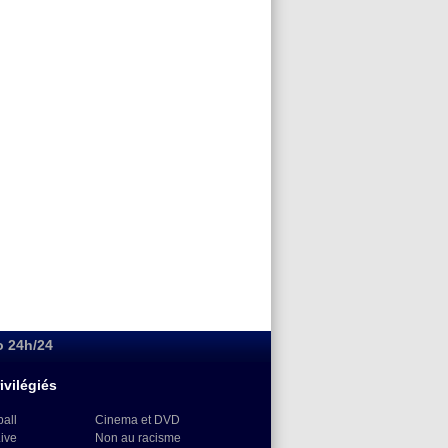
o 24h/24
ivilégiés
ball
Cinema et DVD
Live
Non au racisme