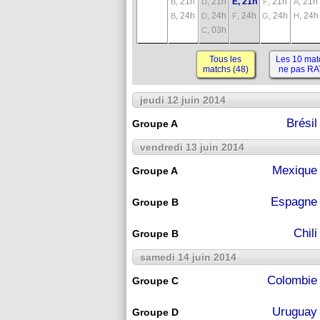
, 21h
, 21h
E, 21h
, 21h
, 21h
B
D
F
A
, 24h
, 24h
, 24h
, 24h
, 24h
B
D
F
G
H
, 03h
C
Tous les
Les 10 mat
matchs (48)
ne pas R
jeudi 12 juin 2014
Brésil
Groupe A
vendredi 13 juin 2014
Mexique
Groupe A
Espagne
Groupe B
Chili
Groupe B
samedi 14 juin 2014
Colombie
Groupe C
Uruguay
Groupe D