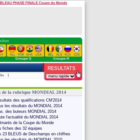
BLEAU PHASE FINALE Coupe du Monde
xifoot
Groupe G
Groupe H
RESULTATS
ubs
|
s de la rubrique MONDIAL 2014
Le
Les meilleurs
Archive des
Les grands
1930-2010
sultats des qualifications CM'2014
almarès
Buteurs
Résultats
Moments
Les Bilans
us les résultats du MONDIAL 2014
as. des buteurs MONDIAL 2014
ute l'actualité du MONDIAL 2014
lmarès de la Coupe du Monde
s fiches des 32 équipes
s 23 BLEUS de Deschamps en chiffres
us les résultats du MONDIAL 2010