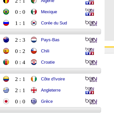
2 : 1
Algérie
0 : 0
Mexique
1 : 1
Corée du Sud
2 : 3
Pays-Bas
0 : 2
Chili
0 : 4
Croatie
2 : 1
Côte d'Ivoire
2 : 1
Angleterre
0 : 0
Grèce