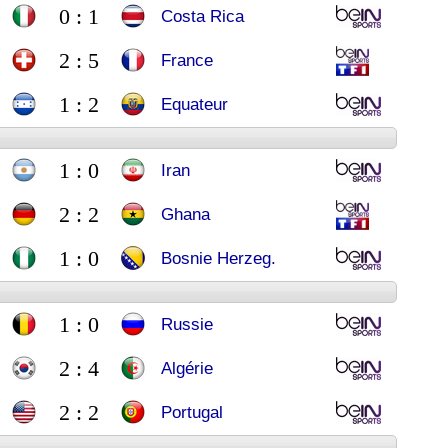
0 : 1
Costa Rica
2 : 5
France
1 : 2
Equateur
1 : 0
Iran
2 : 2
Ghana
1 : 0
Bosnie Herzeg.
1 : 0
Russie
2 : 4
Algérie
2 : 2
Portugal