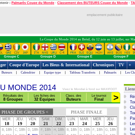
etenir :
Palmarès Coupe du Monde
-
Classement des BUTEURS Coupe du Monde
-
TA
emplacement publicitaire
La Coupe du Monde 2014 au Brésil, du 12 juin au 13 juillet, sur Ma
Groupe C
Groupe D
Groupe E
Groupe F
ger
Coupe d'Europe
Les Bleus & International
Chroniques
TV
+
Buteurs
|
Calendrier
|
Equipe type
|
Tableau Transferts
|
Palmarès
|
Les Cl
U MONDE 2014
Lien
Vivez le Mondial à fond sur MAXIFOOT
>
<
Résultats des
Les fiches des
Class. des
Le tournoi
Ré
8 Groupes
32 Equipes
Buteurs
Final
P
To
Cl
> PHASE DE GROUPES <
PHASE FINALE
To
Pa
MER.
JEU.
VEN.
SAM.
DIM.
LUN.
MAR.
MER.
JEU.
18
19
20
21
22
23
24
25
26
Le
Le
, 18h
, 18h
, 18h
, 18h
, 18h
, 18h
, 18h
, 18h
, 18h
B
C
D
F
H
B
D
F
G
To