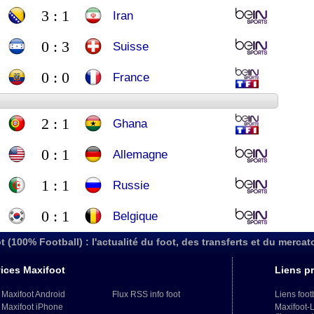
3 : 1
Iran
0 : 3
Suisse
0 : 0
France
2 : 1
Ghana
0 : 1
Allemagne
1 : 1
Russie
0 : 1
Belgique
t (100% Football) : l'actualité du foot, des transferts et du mercat
ices Maxifoot
Liens pr
 Maxifoot Android
Flux RSS info foot
Liens foot
 Maxifoot iPhone
Maxifoot-