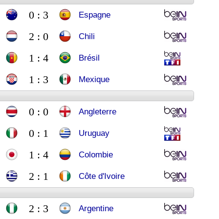
0 : 3
Espagne
2 : 0
Chili
1 : 4
Brésil
1 : 3
Mexique
0 : 0
Angleterre
0 : 1
Uruguay
1 : 4
Colombie
2 : 1
Côte d'Ivoire
2 : 3
Argentine