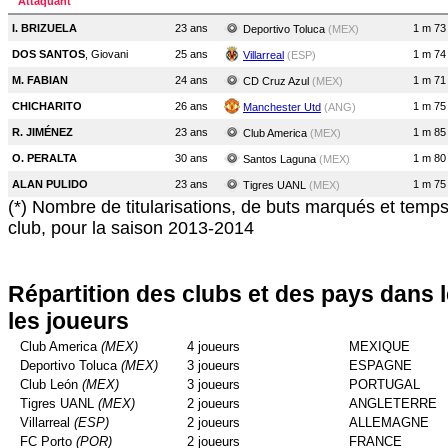
Attaquant
I. BRIZUELA
23 ans
1 m 73
Deportivo Toluca
(MEX)
DOS SANTOS
, Giovani
25 ans
1 m 74
Villarreal
(ESP)
M. FABIAN
24 ans
1 m 71
CD Cruz Azul
(MEX)
CHICHARITO
26 ans
1 m 75
Manchester Utd
(ANG)
R. JIMÉNEZ
23 ans
1 m 85
Club America
(MEX)
O. PERALTA
30 ans
1 m 80
Santos Laguna
(MEX)
ALAN PULIDO
23 ans
1 m 75
Tigres UANL
(MEX)
(*) Nombre de titularisations, de buts marqués et temp
club, pour la saison 2013-2014
Répartition des clubs et des pays dans 
les joueurs
Club America
(MEX)
4 joueurs
MEXIQUE
Deportivo Toluca
(MEX)
3 joueurs
ESPAGNE
Club León
(MEX)
3 joueurs
PORTUGAL
Tigres UANL
(MEX)
2 joueurs
ANGLETERRE
Villarreal
(ESP)
2 joueurs
ALLEMAGNE
FC Porto
(POR)
2 joueurs
FRANCE