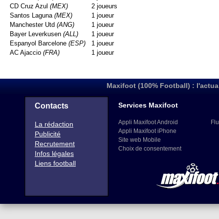
CD Cruz Azul
(MEX)
2 joueurs
Santos Laguna
(MEX)
1 joueur
Manchester Utd
(ANG)
1 joueur
Bayer Leverkusen
(ALL)
1 joueur
Espanyol Barcelone
(ESP)
1 joueur
AC Ajaccio
(FRA)
1 joueur
Maxifoot (100% Football) : l'actua
Services Maxifoot
Contacts
Appli Maxifoot Android
Flu
La rédaction
Appli Maxifoot iPhone
Publicité
Site web Mobile
Recrutement
Choix de consentement
Infos légales
Liens football