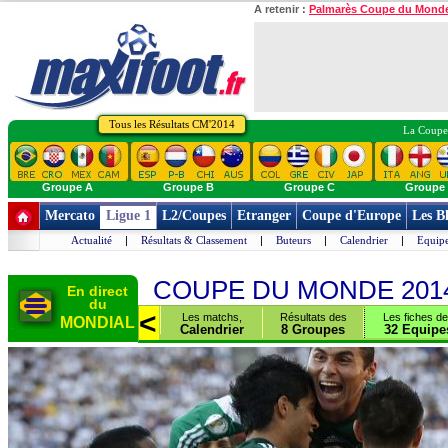
A retenir :
Palmarès Coupe du Mond
Tous les Résultats CM'2014
La Coupe 
Groupe A
Groupe B
Groupe C
Groupe
Mercato
Ligue 1
L2/Coupes
Etranger
Coupe d'Europe
Les B
Actualité
|
Résultats & Classement
|
Buteurs
|
Calendrier
|
Equipe
COUPE DU MONDE 201
En direct
du
>
<
les
Les matchs,
Résultats des
Les fiches d
MONDIAL
s
Chiffres
Calendrier
8 Groupes
32 Equipe