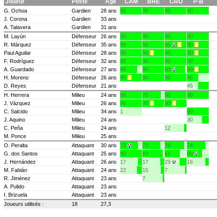
Joueur
Poste
Age
CAM
BRE
CRO
P-B
G. Ochoa
Gardien
28 ans
90
90
90
90
J. Corona
Gardien
33 ans
A. Talavera
Gardien
31 ans
M. Layún
Défenseur
26 ans
90
90
90
90
R. Márquez
Défenseur
35 ans
90
90
90
90
Paul Aguilar
Défenseur
28 ans
90
90
90
90
F. Rodríguez
Défenseur
32 ans
90
90
90
90
A. Guardado
Défenseur
27 ans
68
90
83
90
H. Moreno
Défenseur
26 ans
90
90
90
45
D. Reyes
Défenseur
21 ans
45
H. Herrera
Milieu
24 ans
89
75
90
90
J. Vázquez
Milieu
26 ans
90
90
90
C. Salcido
Milieu
34 ans
1
90
J. Aquino
Milieu
24 ans
30
C. Peña
Milieu
24 ans
12
M. Ponce
Milieu
25 ans
O. Peralta
Attaquant
30 ans
73
73
78
74
G. dos Santos
Attaquant
25 ans
90
83
61
60
J. Hernández
Attaquant
26 ans
17
17
29
16
M. Fabián
Attaquant
24 ans
22
15
7
R. Jiménez
Attaquant
23 ans
7
A. Pulido
Attaquant
23 ans
I. Brizuela
Attaquant
23 ans
Joueurs utilisés :
18
27,3