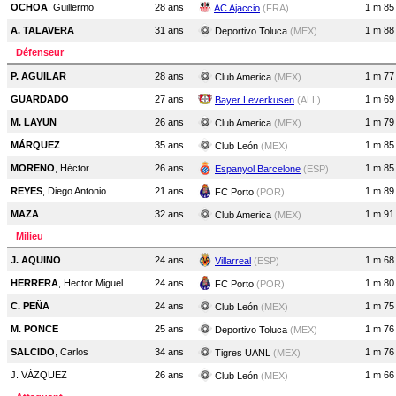
OCHOA
, Guillermo
28 ans
1 m 85
AC Ajaccio
(FRA)
A. TALAVERA
31 ans
1 m 88
Deportivo Toluca
(MEX)
Défenseur
P. AGUILAR
28 ans
1 m 77
Club America
(MEX)
GUARDADO
27 ans
1 m 69
Bayer Leverkusen
(ALL)
M. LAYUN
26 ans
1 m 79
Club America
(MEX)
MÁRQUEZ
35 ans
1 m 85
Club León
(MEX)
MORENO
, Héctor
26 ans
1 m 85
Espanyol Barcelone
(ESP)
REYES
, Diego Antonio
21 ans
1 m 89
FC Porto
(POR)
MAZA
32 ans
1 m 91
Club America
(MEX)
Milieu
J. AQUINO
24 ans
1 m 68
Villarreal
(ESP)
HERRERA
, Hector Miguel
24 ans
1 m 80
FC Porto
(POR)
C. PEÑA
24 ans
1 m 75
Club León
(MEX)
M. PONCE
25 ans
1 m 76
Deportivo Toluca
(MEX)
SALCIDO
, Carlos
34 ans
1 m 76
Tigres UANL
(MEX)
J. VÁZQUEZ
26 ans
1 m 66
Club León
(MEX)