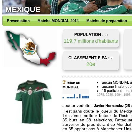
MEXIQUE
Présentation
Matchs MONDIAL 2014
Matchs de préparation
POPULATION :
119.7
millions d'habitants
CLASSEMENT FIFA :
20e
aucun MONDIAL 
Bilan au
aucune finale joué
MONDIAL
15 participations
(
1978, 1986, 1994, 1998,
Joueur vedette :
Javier Hernandez (25 
Il est sans doute le joueur du Mexiq
Troisième meilleur buteur de l'histo
35 buts en 58 sélections, l'attaqu
surveiller de près durant ce Mondial
en 35 apparitions à Manchester Unite