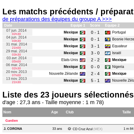
Les matchs précédents / préparat
de préparations des équipes du groupe A >>>
Date
Equipe 1
Score
Equipe 2
07 jun. 2014
0 - 1
Mexique
Portugal
02h30
04 jun. 2014
0 - 1
Mexique
Bosnie Herze
03h30
31 mai. 2014
3 - 1
Mexique
Equateur
21h00
29 mai. 2014
3 - 0
Mexique
Israël
03h30
03 avr. 2014
2 - 2
Etats-Unis
Mexique
05h00
06 mar. 2014
0 - 0
Mexique
Nigeria
02h30
20 nov. 2013
2 - 4
Nouvelle Zélande
Mexique
07h00
13 nov. 2013
5 - 1
Mexique
Nouvelle Zél
21h30
Liste des 23 joueurs sélectionnés
d'age : 27,3 ans - Taille moyenne : 1 m 78)
Nom
Age
Club
Taille
Gardien
J. CORONA
33 ans
1 m 84
CD Cruz Azul
(MEX)