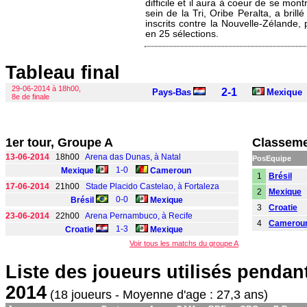
difficile et il aura à coeur de se mon
sein de la Tri, Oribe Peralta, a bril
inscrits contre la Nouvelle-Zélande, 
en 25 sélections.
Tableau final
29-06-2014 à 18h00,
2-1
Pays-Bas
Mexique
8e de finale
1er tour, Groupe A
Classeme
13-06-2014
18h00
Arena das Dunas, à Natal
Pos
Equipe
1-0
Mexique
Cameroun
1
Brésil
17-06-2014
21h00
Stade Placido Castelao, à Fortaleza
2
Mexique
0-0
Brésil
Mexique
3
Croatie
23-06-2014
22h00
Arena Pernambuco, à Recife
4
Camerou
1-3
Croatie
Mexique
Voir tous les matchs du groupe A
Liste des joueurs utilisés penda
2014
(18 joueurs - Moyenne d'age : 27,3 ans)