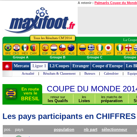
A retenir :
Palmarès Coupe du Mond
Tous les Résultats CM'2014
La Coupe 
Groupe A
Groupe B
Groupe C
Groupe
Mercato
Ligue 1
L2/Coupes
Etranger
Coupe d'Europe
Les B
Actualité
|
Résultats & Classement
|
Buteurs
|
Calendrier
|
Equipe
COUPE DU MONDE 201
En route
vers le
retour sur
les
les matchs de
BRESIL
les Qualifs
Listes
préparation
S
Les pays participants en CHIFFRES
pos.
pays
population
nb part
sélectionneur