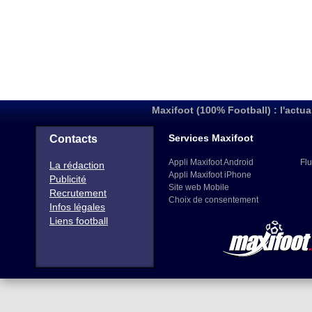
Maxifoot (100% Football) : l'actua
Services Maxifoot
Contacts
Appli Maxifoot Android
Flu
La rédaction
Appli Maxifoot iPhone
Publicité
Site web Mobile
Recrutement
Choix de consentement
Infos légales
Liens football