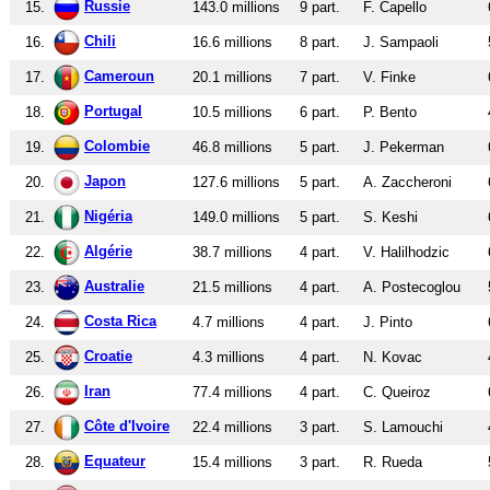
Russie
15.
143.0 millions
9 part.
F. Capello
Chili
16.
16.6 millions
8 part.
J. Sampaoli
Cameroun
17.
20.1 millions
7 part.
V. Finke
Portugal
18.
10.5 millions
6 part.
P. Bento
Colombie
19.
46.8 millions
5 part.
J. Pekerman
Japon
20.
127.6 millions
5 part.
A. Zaccheroni
Nigéria
21.
149.0 millions
5 part.
S. Keshi
Algérie
22.
38.7 millions
4 part.
V. Halilhodzic
Australie
23.
21.5 millions
4 part.
A. Postecoglou
Costa Rica
24.
4.7 millions
4 part.
J. Pinto
Croatie
25.
4.3 millions
4 part.
N. Kovac
Iran
26.
77.4 millions
4 part.
C. Queiroz
Côte d'Ivoire
27.
22.4 millions
3 part.
S. Lamouchi
Equateur
28.
15.4 millions
3 part.
R. Rueda