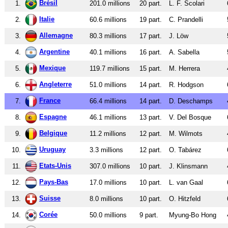
Brésil
1.
201.0 millions
20 part.
L. F. Scolari
Italie
2.
60.6 millions
19 part.
C. Prandelli
Allemagne
3.
80.3 millions
17 part.
J. Löw
Argentine
4.
40.1 millions
16 part.
A. Sabella
Mexique
5.
119.7 millions
15 part.
M. Herrera
Angleterre
6.
51.0 millions
14 part.
R. Hodgson
France
7.
66.4 millions
14 part.
D. Deschamps
Espagne
8.
46.1 millions
13 part.
V. Del Bosque
Belgique
9.
11.2 millions
12 part.
M. Wilmots
Uruguay
10.
3.3 millions
12 part.
O. Tabárez
Etats-Unis
11.
307.0 millions
10 part.
J. Klinsmann
Pays-Bas
12.
17.0 millions
10 part.
L. van Gaal
Suisse
13.
8.0 millions
10 part.
O. Hitzfeld
Corée
14.
50.0 millions
9 part.
Myung-Bo Hong