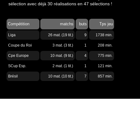
sélection avec déjà 30 réalisations en 47 sélections !
Compétition
matchs
buts
Tps jeu
Liga
26 mat. (19 tit.)
9
1738 min.
Coupe du Roi
3 mat. (3 tit.)
1
208 min.
Cpe Europe
10 mat. (9 tit.)
4
775 min.
SCup Esp.
2 mat. (1 tit.)
1
121 min.
Brésil
10 mat. (10 tit.)
7
857 min.