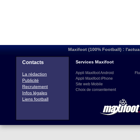
Maxifoot (100% Football) : l'actua
Services Maxifoot
Contacts
Appli Maxifoot Android
Flu
La rédaction
Appli Maxifoot iPhone
Publicité
Site web Mobile
Recrutement
Choix de consentement
Infos légales
Liens football