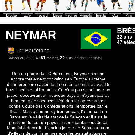
Drogba
Eto'o
Hazard
Messi
Neymar
Ronaldo
Iniesta
Ozil
Pirlo
BRÉS
NEYMAR
22 ans
47 séle
FC Barcelone
51
22
Saison 2013-2014 :
matchs,
buts
[afficher les stats]
Recrue phare du FC Barcelone, Neymar n'a pas
encore totalement convaincu en Europe au terme
d'une première saison tout de même conclue avec 15
buts inscrits en 41 matchs. Ce n'est pas si mal pour un
joueur découvrant un nouveau pays et n'ayant pas eu
beaucoup de vacances l'été dernier après sa très
bonne Coupe des Confédérations, remportée par le
Brésil. Mais qu'on ne s'y trompe pas, l'attaquant du
Barça est la véritable star de la Seleçao et il aura la
pression de tout un pays sur ses épaules lors de ce
Mondial à domicile. L'ancien joueur de Santos tentera
d'ailleurs de confirmer ses excellentes statistiques en