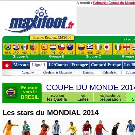
A retenir :
Palmarès Coupe du Mond
Tous les Résultats CM'2014
La Coupe 
Groupe A
Groupe B
Groupe C
Groupe
Mercato
Ligue 1
L2/Coupes
Etranger
Coupe d'Europe
Les B
Actualité
|
Résultats & Classement
|
Buteurs
|
Calendrier
|
Equipe
COUPE DU MONDE 201
En route
vers le
retour sur
les
les matchs de
BRESIL
les Qualifs
Listes
préparation
S
Les stars du MONDIAL 2014