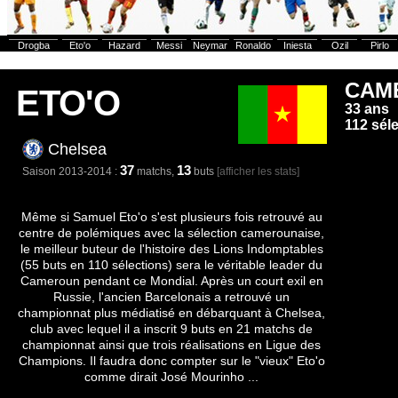
Drogba
Eto'o
Hazard
Messi
Neymar
Ronaldo
Iniesta
Ozil
Pirlo
CAM
ETO'O
33 ans
112 sél
Chelsea
37
13
Saison 2013-2014 :
matchs,
buts
[afficher les stats]
Même si Samuel Eto'o s'est plusieurs fois retrouvé au
centre de polémiques avec la sélection camerounaise,
le meilleur buteur de l'histoire des Lions Indomptables
(55 buts en 110 sélections) sera le véritable leader du
Cameroun pendant ce Mondial. Après un court exil en
Russie, l'ancien Barcelonais a retrouvé un
championnat plus médiatisé en débarquant à Chelsea,
club avec lequel il a inscrit 9 buts en 21 matchs de
championnat ainsi que trois réalisations en Ligue des
Champions. Il faudra donc compter sur le "vieux" Eto'o
comme dirait José Mourinho ...