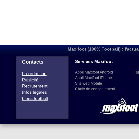
Maxifoot (100% Football) : l'actua
Services Maxifoot
Contacts
Appli Maxifoot Android
Flu
La rédaction
Appli Maxifoot iPhone
Publicité
Site web Mobile
Recrutement
Choix de consentement
Infos légales
Liens football