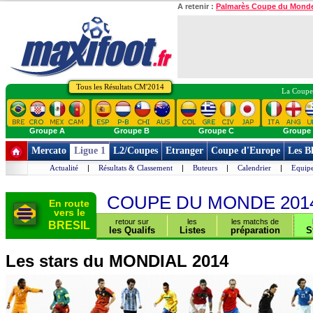
A retenir :
Palmarès Coupe du Mond
Tous les Résultats CM'2014
La Coupe 
Groupe A
Groupe B
Groupe C
Groupe
Mercato
Ligue 1
L2/Coupes
Etranger
Coupe d'Europe
Les B
Actualité
|
Résultats & Classement
|
Buteurs
|
Calendrier
|
Equipe
COUPE DU MONDE 201
En route
vers le
retour sur
les
les matchs de
BRESIL
les Qualifs
Listes
préparation
S
Les stars du MONDIAL 2014