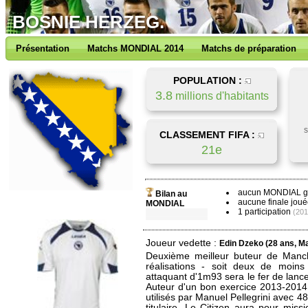
BOSNIE HERZEG.
Présentation
Matchs MONDIAL 2014
Matchs de préparation
POPULATION :
3.8
millions d'habitants
s
CLASSEMENT FIFA :
21e
aucun MONDIAL 
Bilan au
aucune finale joué
MONDIAL
1 participation
(201
Joueur vedette :
Edin Dzeko (28 ans, M
Deuxième meilleur buteur de Manch
réalisations - soit deux de moin
attaquant d'1m93 sera le fer de lance
Auteur d'un bon exercice 2013-2014, 
utilisés par Manuel Pellegrini avec 
titulaire. Le Citizen aura pour miss