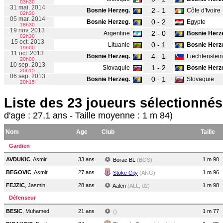
03h30
31 mai. 2014
2 - 1
Bosnie Herzeg.
Côte d'Ivoire
02h30
05 mar. 2014
0 - 2
Bosnie Herzeg.
Egypte
18h30
19 nov. 2013
2 - 0
Argentine
Bosnie Herz
02h30
15 oct. 2013
0 - 1
Lituanie
Bosnie Herz
19h00
11 oct. 2013
4 - 1
Bosnie Herzeg.
Liechtenstein
20h00
10 sep. 2013
1 - 2
Slovaquie
Bosnie Herz
20h15
06 sep. 2013
0 - 1
Bosnie Herzeg.
Slovaquie
20h15
Liste des 23 joueurs sélectionnés
d'age : 27,1 ans - Taille moyenne : 1 m 84)
Nom
Age
Club
Taille
Gardien
AVDUKIC
, Asmir
33 ans
1 m 90
Borac BL
(BOS)
BEGOVIC
, Asmir
27 ans
1 m 96
Stoke City
(ANG)
FEJZIC
, Jasmin
28 ans
1 m 98
Aalen
(ALL, d2)
Défenseur
BESIC
, Muhamed
21 ans
1 m 77
()