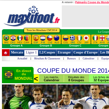
A retenir :
Palmarès Coupe du Mond
Tous les Résultats CM'2014
La Coupe 
Groupe A
Groupe B
Groupe C
Groupe
Mercato
Ligue 1
L2/Coupes
Etranger
Coupe d'Europe
Les B
Actualité
|
Résultats & Classement
|
Buteurs
|
Calendrier
|
Equipe
COUPE DU MONDE 201
En direct
du
>
<
les
Les matchs,
Résultats des
Les fiches d
MONDIAL
s
Chiffres
Calendrier
8 Groupes
32 Equipe