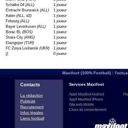
Schalke 04
(ALL)
1 joueur
Eintracht Brunswick
(ALL)
1 joueur
Aalen
(ALL, d2)
1 joueur
Fribourg
(ALL)
1 joueur
Bayer Leverkusen
(ALL)
1 joueur
Borac BL
(BOS)
1 joueur
Stoke City
(ANG)
1 joueur
Elazigspor
(TUR)
1 joueur
FC Zorya Louhansk
(UKR)
1 joueur
()
0 joueur
Maxifoot (100% Football) : l'actua
Services Maxifoot
Contacts
Appli Maxifoot Android
Flu
La rédaction
Appli Maxifoot iPhone
Publicité
Site web Mobile
Recrutement
Choix de consentement
Infos légales
Liens football