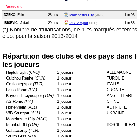
Attaquant
DZEKO
, Edin
28 ans
1 m 93
Manchester City
(ANG)
IBISEVIC
, Vedad
29 ans
1 m 88
VfB Stuttgart
(ALL)
(*) Nombre de titularisations, de buts marqués et temp
club, pour la saison 2013-2014
Répartition des clubs et des pays dans 
les joueurs
Hajduk Split
(CRO)
2 joueurs
ALLEMAGNE
Guizhou Renhe
(CHN)
1 joueur
TURQUIE
Gaziantepspor
(TUR)
1 joueur
ITALIE
Lazio Rome
(ITA)
1 joueur
CROATIE
Kayseri Erciyesspor
(TUR)
1 joueur
ANGLETERRE
AS Rome
(ITA)
1 joueur
CHINE
Hoffenheim
(ALL)
1 joueur
AUTRICHE
VfB Stuttgart
(ALL)
1 joueur
UKRAINE
Manchester City
(ANG)
1 joueur
Istanbul BB
(TUR)
1 joueur
BOSNIE HERZE
Galatasaray
(TUR)
1 joueur
Sturm Graz
(AUT)
1 joueur