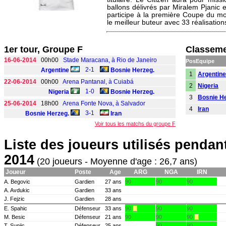
ballons délivrés par Miralem Pjanic et
participe à la première Coupe du mon
le meilleur buteur avec 33 réalisation
1er tour, Groupe F
Classeme
16-06-2014
00h00
Stade Maracana, à Rio de Janeiro
Pos
Equipe
2-1
Argentine
Bosnie Herzeg.
1
Argentine
22-06-2014
00h00
Arena Pantanal, à Cuiabá
2
Nigeria
1-0
Nigeria
Bosnie Herzeg.
3
Bosnie He
25-06-2014
18h00
Arena Fonte Nova, à Salvador
4
Iran
3-1
Bosnie Herzeg.
Iran
Voir tous les matchs du groupe F
Liste des joueurs utilisés penda
2014
(20 joueurs - Moyenne d'age : 26,7 ans)
Joueur
Poste
Age
ARG
NGA
IRN
A. Begovic
Gardien
27 ans
90
90
90
A. Avdukic
Gardien
33 ans
J. Fejzic
Gardien
28 ans
E. Spahic
Défenseur
33 ans
90
90
90
M. Besic
Défenseur
21 ans
90
90
90
T. Sunjic
Défenseur
25 ans
90
90