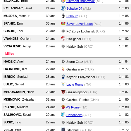
BICAKCIC
, Ermin
24 ans
1 m 85
Eintracht Brunswick
(ALL)
KOLASINAC
, Sead
21 ans
1 m 83
Schalke 04
(ALL)
MUJDZA
, Mensur
30 ans
1 m 85
Fribourg
(ALL)
SPAHIC
, Emir
33 ans
1 m 86
Bayer Leverkusen
(ALL)
SUNJIC
, Toni
25 ans
1 m 92
FC Zorya Louhansk
(UKR)
VRANJES
, Ognjen
24 ans
1 m 82
Elazigspor
(TUR)
VRSAJEVIC
, Avdija
28 ans
1 m 81
Hajduk Split
(CRO)
Milieu
HADZIC
, Anel
24 ans
1 m 84
Sturm Graz
(AUT)
HAJROVIC
, Izet
22 ans
1 m 77
Galatasaray
(TUR)
IBRICIC
, Senijad
28 ans
1 m 81
Kayseri Erciyesspor
(TUR)
LULIC
, Senad
28 ans
1 m 83
Lazio Rome
(ITA)
MEDUNJANIN
, Haris
29 ans
1 m 87
Gaziantepspor
(TUR)
MISIMOVIC
, Zvjezdan
32 ans
1 m 80
Guizhou Renhe
(CHN)
PJANIC
, Miralem
24 ans
1 m 80
AS Rome
(ITA)
SALIHOVIC
, Sejad
29 ans
1 m 82
Hoffenheim
(ALL)
SUSIC
, Tino
22 ans
1 m 85
Hajduk Split
(CRO)
VISCA
, Edin
24 ans
1 m 72
Istanbul BB
(TUR)