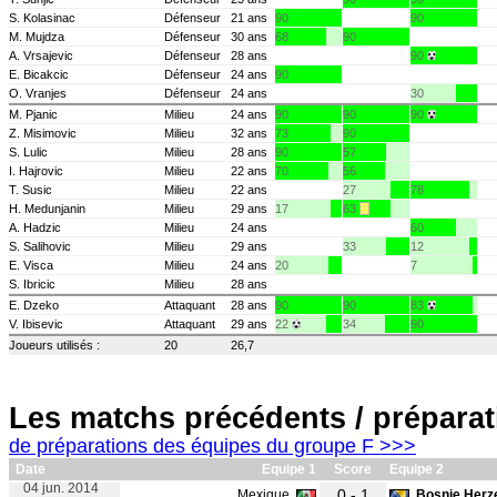
S. Kolasinac
Défenseur
21 ans
90
90
M. Mujdza
Défenseur
30 ans
68
90
A. Vrsajevic
Défenseur
28 ans
90
E. Bicakcic
Défenseur
24 ans
90
O. Vranjes
Défenseur
24 ans
30
M. Pjanic
Milieu
24 ans
90
90
90
Z. Misimovic
Milieu
32 ans
73
90
S. Lulic
Milieu
28 ans
90
57
I. Hajrovic
Milieu
22 ans
70
56
T. Susic
Milieu
22 ans
27
78
H. Medunjanin
Milieu
29 ans
17
63
A. Hadzic
Milieu
24 ans
60
S. Salihovic
Milieu
29 ans
33
12
E. Visca
Milieu
24 ans
20
7
S. Ibricic
Milieu
28 ans
E. Dzeko
Attaquant
28 ans
90
90
83
V. Ibisevic
Attaquant
29 ans
22
34
90
Joueurs utilisés :
20
26,7
Les matchs précédents / préparat
de préparations des équipes du groupe F >>>
Date
Equipe 1
Score
Equipe 2
04 jun. 2014
0 - 1
Mexique
Bosnie Herz