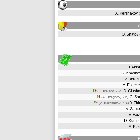
A. Kerzhakov
O. Shatov
I. Aki
S. Ignash
V. Berez
A. Eshch
D. Glush
(I. Denisov, 72e
)
O. Sh
(A. Dzagoev, 59e
)
Y. Zh
(A. Kerzhakov, 71e
)
A. Sam
V. Fai
D. Komb
A. Ko