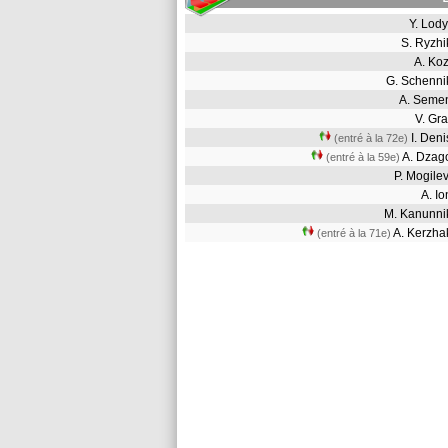
Y. Lod
S. Ryzh
A. Ko
G. Schenn
A. Sem
V. Gr
I. Den
(entré à la 72e)
A. Dza
(entré à la 59e)
P. Mogil
A. I
M. Kanunn
A. Kerzh
(entré à la 71e)