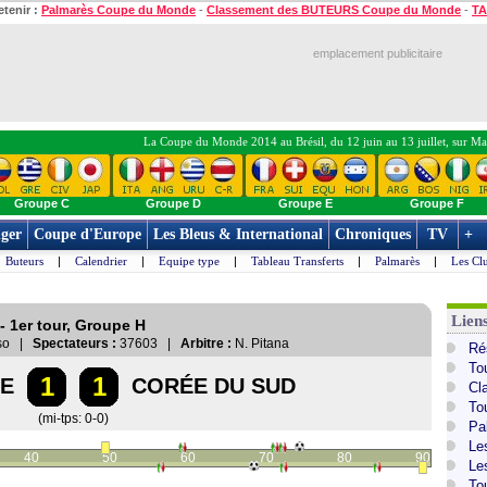
etenir :
Palmarès Coupe du Monde
-
Classement des BUTEURS Coupe du Monde
-
TA
emplacement publicitaire
La Coupe du Monde 2014 au Brésil, du 12 juin au 13 juillet, sur Ma
Groupe C
Groupe D
Groupe E
Groupe F
ger
Coupe d'Europe
Les Bleus & International
Chroniques
TV
+
Buteurs
|
Calendrier
|
Equipe type
|
Tableau Transferts
|
Palmarès
|
Les Cl
Lien
- 1er tour, Groupe H
sso |
Spectateurs :
37603 |
Arbitre :
N. Pitana
Ré
To
1
1
IE
CORÉE DU SUD
Cl
To
(mi-tps: 0-0)
Pa
Le
40
50
60
70
80
90
Le
To