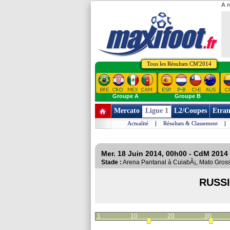
A r
Tous les Résultats CM'2014
Groupe A
Groupe B
Mercato
Ligue 1
L2/Coupes
Etran
Actualité
|
Résultats & Classement
|
Mer. 18 Juin 2014, 00h00 - CdM 2014 
Stade :
Arena Pantanal à CuiabÃ¡, Mato Gro
RUSS
1
10
20
30