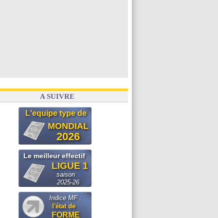
A SUIVRE
L'equipe type de
MONDIAL
2026
Le meilleur effectif
LIGUE 1
saison
2025-26
Indice MF :
l'état de
FORME