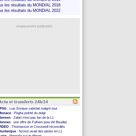
us les résultats du MONDIAL 2018
us les résultats du MONDIAL 2022
emplacement publicitaire
Actu et transferts 24h/24
PSG
: Luis Enrique satisfait malgré tout
Monaco
: Pogba pointé du doigt
Rennes
: Zabiri n'est pas fan de la L1
Rennes
: une offre de Fulham pour Aït Boudlal
VIDEO
: Thomasson et Cresswell réconciliés
Dunkerque
: Nzonzi avait des pistes en L1
Lyon
: Mangala sur le départ