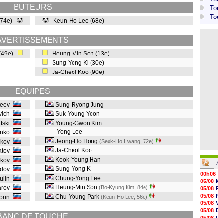
BUTEURS
To
To
 (74e)
Keun-Ho Lee (68e)
AVERTISSEMENTS
 (49e)
Heung-Min Son (13e)
Sung-Yong Ki (30e)
Ja-Cheol Koo (90e)
EQUIPES
nfeev
Sung-Ryong Jung
evich
Suk-Young Yoon
utski
Young-Gwon Kim
Yong Lee
enko
Jeong-Ho Hong
akov
(Seok-Ho Hwang, 72e
)
Ja-Cheol Koo
atov
Kook-Young Han
irkov
Sung-Yong Ki
edov
00h06
Chung-Yong Lee
zulin
05/08
Heung-Min Son
arov
(Bo-Kyung Kim, 84e
)
05/08
05/08
Chu-Young Park
korin
(Keun-Ho Lee, 56e
)
05/08
05/08
BANC DE TOUCHE
05/08