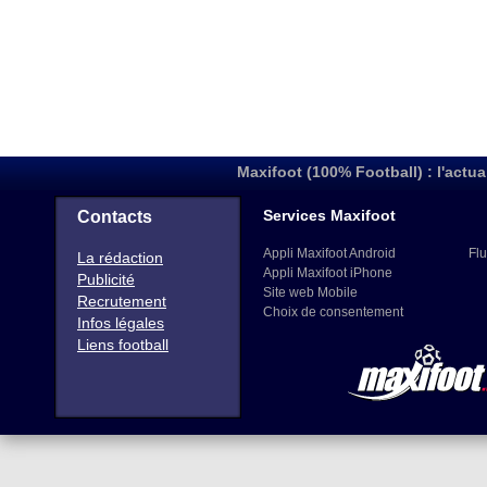
Maxifoot (100% Football) : l'actua
Services Maxifoot
Contacts
Appli Maxifoot Android
Flu
La rédaction
Appli Maxifoot iPhone
Publicité
Site web Mobile
Recrutement
Choix de consentement
Infos légales
Liens football