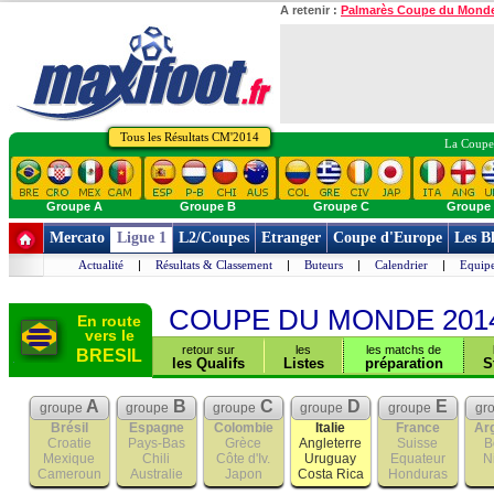
A retenir :
Palmarès Coupe du Mond
Tous les Résultats CM'2014
La Coupe 
Groupe A
Groupe B
Groupe C
Groupe
Mercato
Ligue 1
L2/Coupes
Etranger
Coupe d'Europe
Les B
Actualité
|
Résultats & Classement
|
Buteurs
|
Calendrier
|
Equipe
COUPE DU MONDE 201
En route
vers le
retour sur
les
les matchs de
BRESIL
les Qualifs
Listes
préparation
S
A
B
C
D
E
groupe
groupe
groupe
groupe
groupe
gr
Brésil
Espagne
Colombie
Italie
France
Ar
Croatie
Pays-Bas
Grèce
Angleterre
Suisse
B
Mexique
Chili
Côte d'Iv.
Uruguay
Equateur
N
Cameroun
Australie
Japon
Costa Rica
Honduras