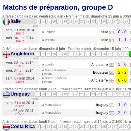
Matchs de préparation, groupe D
Arrivée camp de base:
vendredi 6 juin
- Premier match,
dimanche 15 juin
à 00h0
Italie
13
14
15
16
17
18
19
20
21
22
23
24
25
26
27
28
29
mai
sam. 31 mai 2014
0 - 0
à London
Italie
20h45
mer. 04 juin 2014
1 - 1
à Verona
Italie
20h45
Arrivée camp de base:
dimanche 8 juin
- Premier match,
dimanche 15 juin
à 00h
Angleterre
13
14
15
16
17
18
19
20
21
22
23
24
25
26
27
28
29
mai
ven. 30 mai 2014
3 - 0
à London
Angleterre
21h00
mer. 04 juin 2014
à Miami Gardens,
2 - 2
Equateur
21h00
Florida
sam. 07 juin 2014
à Miami Gardens,
0 - 0
Angleterre
22h45
Florida
Arrivée camp de base:
lundi 9 juin
- Premier match,
samedi 14 juin
à 21h00 :
Uru
Uruguay
13
14
15
16
17
18
19
20
21
22
23
24
25
26
27
28
29
mai
sam. 31 mai 2014
1 - 0
à Montevideo
Uruguay
01h30
jeu. 05 juin 2014
2 - 0
à Montevideo
Uruguay
01h30
Arrivée camp de base:
lundi 9 juin
- Premier match,
samedi 14 juin
à 21h00 :
Uru
Costa Rica
13
14
15
16
17
18
19
20
21
22
23
24
25
26
27
28
29