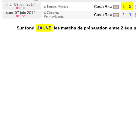
mai
mar. 03 juin 2014
1 - 3
à Tampa, Florida
Costa Rica
03h00
sam. 07 juin 2014
à Chester,
1 - 1
Costa Rica
02h00
Pennsylvania
Sur fond
JAUNE
les matchs de préparation entre 2 équip