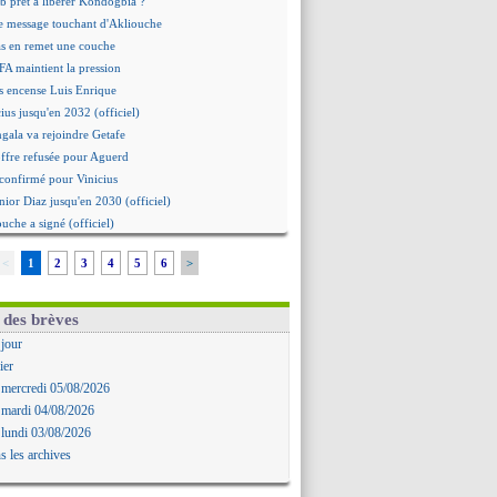
b prêt à libérer Kondogbia ?
e message touchant d'Akliouche
as en remet une couche
FA maintient la pression
s encense Luis Enrique
cius jusqu'en 2032 (officiel)
gala va rejoindre Getafe
ffre refusée pour Aguerd
t confirmé pour Vinicius
nior Diaz jusqu'en 2030 (officiel)
uche a signé (officiel)
ffre pour Bulka
<
1
2
3
4
5
6
>
rat signé pour Akliouche
Owori battu à mort à Kampala
rteta veut créer une dynastie
 des brèves
alace a fait son offre pour Disasi
 jour
gouvernement espagnol s'en mêle
ier
onnante rumeur Gusto
 mercredi 05/08/2026
allinga est sur le marché
 mardi 04/08/2026
d trouvé avec Man City pour Rulli
 lundi 03/08/2026
na vers Leverkusen pour 25 M€
s les archives
Forlan nommé sélectionneur (officiel)
uanlu signe à Bournemouth (officiel)