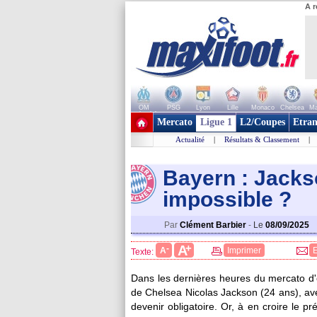
A r
OM
PSG
Lyon
Lille
Monaco
Chelsea
Ma
+ de clubs
Mercato
Ligue 1
L2/Coupes
Etran
Actualité
|
Résultats & Classement
|
Bayern : Jacks
impossibl
e ?
Par
Clément Barbier
-
Le
08/09/2025
+
A
-
A
Imprimer
Texte:
Dans les dernières heures du mercato d'é
de Chelsea Nicolas Jackson (24 ans), ave
devenir obligatoire. Or, à en croire le 