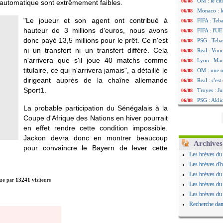
OM : le clu
06/08
 automatique sont extrêmement faibles.
Monaco : l
06/08
"Le joueur et son agent ont contribué à
FIFA : Teb
06/08
hauteur de 3 millions d'euros, nous avons
FIFA : l'UE
06/08
donc payé 13,5 millions pour le prêt. Ce n'est
PSG : Teba
06/08
ni un transfert ni un transfert différé. Cela
Real : Vini
06/08
n'arrivera que s'il joue 40 matchs comme
Lyon : Man
06/08
titulaire, ce qui n'arrivera jamais", a détaillé le
OM : une o
06/08
dirigeant auprès de la chaîne allemande
Real : c'es
06/08
Sport1.
Troyes : Ju
06/08
PSG : Aklio
06/08
La probable participation du Sénégalais à la
OM : une o
06/08
Coupe d'Afrique des Nations en hiver pourrait
PSG : cont
06/08
en effet rendre cette condition impossible.
Ouganda : 
06/08
Jackon devra donc en montrer beaucoup
Arsenal : A
06/08
Archives
pour convaincre le Bayern de lever cette
Chelsea : P
06/08
Les brèves du
FIFA : le 
06/08
Les brèves d'h
PSG : l'ét
06/08
Les brèves du
ue par
13241
visiteurs
Bologne : D
06/08
Les brèves du
OM : accor
06/08
Les brèves du
OM : Medi
06/08
Recherche dan
Uruguay : 
06/08
Séville : J
06/08