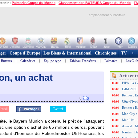
etenir :
Palmarès Coupe du Monde
-
Classement des BUTEURS Coupe du Monde
-
TA
emplacement publicitaire
n Utd
Arsenal
Liverpool
ManCity
Barca
Real
Atletico
Milan
Juve
Inter
Naples
ger
Coupe d'Europe
Les Bleus & International
Chroniques
TV
+
Buteurs
|
Calendrier
|
Equipe type
|
Tableau Transferts
|
Palmarès
|
Les Club
on, un achat
Actu et t
FIFA : la C
06/08
CdM 2030 :
06/08
Rennes : Em
06/08
8
Côte d'Ivoi
06/08
Rennes : H
06/08
Email
Tweet
Man City :
06/08
Man Utd : Z
06/08
té, le Bayern Munich a obtenu le prêt de l'attaquant
Amical : M
06/08
c une option d'achat de 65 millions d'euros, pouvant
Nantes : De
06/08
président d'honneur du Rekordmeister Uli Hoeness, les