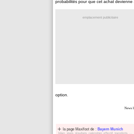
probabilités pour que cet achat devienne
emplacement publicitaire
option.
News l
la page Maxifoot de :
Bayern Munich
bilan, stats, résultats, calendrier, effectif, transferts, ...