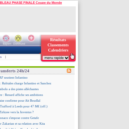
BLEAU PHASE FINALE Coupe du Monde
Résultats
Bayern
Dortmund
Classements
Calendriers
s
|
ransferts 24h/24
AF soutient Infantino
 Rubiales charge Infantino et Sanchez
bolo a des pistes alléchantes
re : Renard affiche ses ambitions
aise confirme pour Aït Boudlal
 Trafford à Leeds pour 47 M€ (off.)
irkzee vers la Juventus ?
onaco s'impose contre Getafe
r Zakarian et sa relation avec Kita