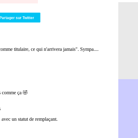
PSG : Ndja
06/08
Real : Dio
06/08
Man City : 
06/08
Partager sur Twitter
Rennes : A
06/08
Aston Villa
06/08
OM : une a
06/08
Le Havre : 
06/08
Trabzonspor
06/08
Bordeaux :
06/08
FIFA : Al-K
06/08
Fenerbahçe
06/08
Bordeaux : 
06/08
Galatasara
06/08
Southampto
06/08
Real : Vini
06/08
VIDEO : un
06/08
Real : Dio
06/08
Real : Rodr
06/08
PSG : Aklio
06/08
Médias : la
06/08
PSG : pas d
06/08
Real : ça s
06/08