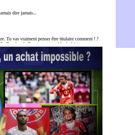
Barça : Fe
06/08
FIFA : des 
06/08
Abha : c'est
06/08
Real : rép
06/08
Arsenal : N
06/08
Al-Ahli : D
06/08
PSG : Luis 
06/08
Monaco : P
05/08
Rennes : Za
05/08
Rennes : u
05/08
VIDEO : Th
05/08
Dunkerque 
05/08
Lyon : Man
05/08
Amical : Ar
05/08
Amical : lo
05/08
Man City :
05/08
LdC : Fene
05/08
Al-Diriyah 
05/08
Atletico : 
05/08
Amical : p
05/08
VIDEO : le
05/08
CdM 2030 :
05/08
PSG : la c
05/08