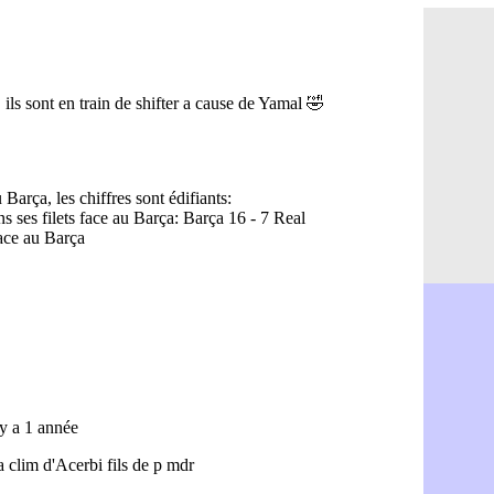
OM : Aguer
07/08
Arsenal : G
07/08
Nantes : d
07/08
Monaco : l
07/08
Man Utd : B
07/08
Man City :
07/08
Naples : l
07/08
OM : Lucas
07/08
PSG : le co
07/08
PSG : une 
07/08
Francfort :
07/08
Strasbourg 
07/08
Monaco : F
07/08
Dortmund :
07/08
Barça : pr
07/08
Argentine :
07/08
Tottenham 
07/08
Barça : l'a
07/08
FIFA : la C
06/08
CdM 2030 :
06/08
Rennes : Em
06/08
Côte d'Ivoi
06/08