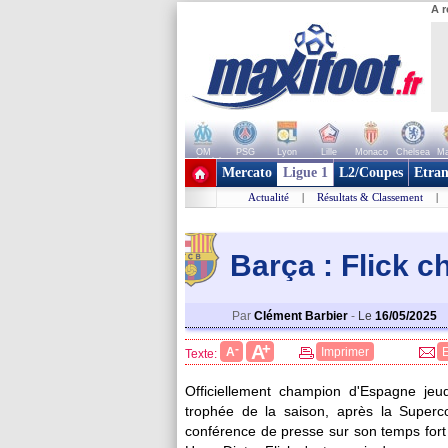
A r
OM
PSG
Lyon
Lille
Monaco
Chelsea
Ma
+ de clubs
Mercato
Ligue 1
L2/Coupes
Etran
Actualité
|
Résultats & Classement
|
Barça : Flick c
Par
Clément Barbier
-
Le
16/05/2025
+
A
-
A
Imprimer
Texte:
Officiellement champion d'Espagne jeu
trophée de la saison, après la Super
conférence de presse sur son temps fort f