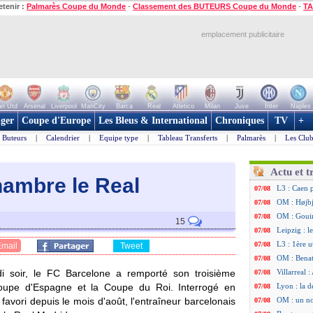
etenir :
Palmarès Coupe du Monde
-
Classement des BUTEURS Coupe du Monde
-
TA
emplacement publicitaire
n Utd
Arsenal
Liverpool
ManCity
Barca
Real
Atletico
Milan
Juve
Inter
Naples
ger
Coupe d'Europe
Les Bleus & International
Chroniques
TV
+
Buteurs
|
Calendrier
|
Equipe type
|
Tableau Transferts
|
Palmarès
|
Les Club
Actu et t
hambre le Real
L3 : Caen 
07/08
OM : Højbj
07/08
OM : Gouir
07/08
15
Leipzig : l
07/08
L3 : 1ère u
07/08
Email
Tweet
OM : Benat
07/08
di soir, le FC Barcelone a remporté son troisième
Villarreal 
07/08
coupe d'Espagne et la Coupe du Roi. Interrogé en
Lyon : la d
07/08
avori depuis le mois d'août, l'entraîneur barcelonais
OM : un no
07/08