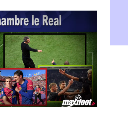
Rennes : H
06/08
Man City :
06/08
Man Utd : Z
06/08
Amical : M
06/08
Nantes : De
06/08
OM : le clu
06/08
Monaco : l
06/08
FIFA : Teb
06/08
FIFA : l'UE
06/08
PSG : Teba
06/08
Real : Vini
06/08
Lyon : Man
06/08
OM : une o
06/08
Real : c'es
06/08
Troyes : Ju
06/08
PSG : Aklio
06/08
OM : une o
06/08
PSG : cont
06/08
Ouganda : 
06/08
Arsenal : A
06/08
Chelsea : P
06/08
FIFA : le 
06/08
PSG : l'ét
06/08