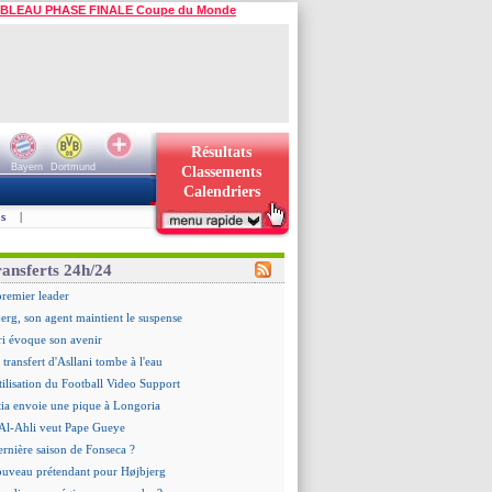
BLEAU PHASE FINALE Coupe du Monde
Résultats
Bayern
Dortmund
Classements
Calendriers
s
|
ransferts 24h/24
premier leader
erg, son agent maintient le suspense
i évoque son avenir
e transfert d'Asllani tombe à l'eau
tilisation du Football Video Support
ia envoie une pique à Longoria
: Al-Ahli veut Pape Gueye
ernière saison de Fonseca ?
uveau prétendant pour Højbjerg