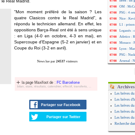
 le Real Madrid.
Brest : un
07/08
OM : McCo
07/08
"Mon moment préféré de la saison ? Les
PSG : 4 re
07/08
quatre Clasicos contre le Real Madrid", a
Nice : Kevi
07/08
répondu le technicien allemand. En effet, les
L1 : prison
07/08
oppositions Barça-Real ont été à sens unique
Leganés : c
07/08
: en Liga (4-0 en octobre, 4-3 en mai), en
Atletico : 
07/08
Supercoupe d'Espagne (5-2 en janvier) et en
Monaco : Fi
07/08
Coupe du Roi (3-2 en avril).
Lyon : Mang
07/08
PSG : Nsoki
07/08
Arsenal : N
07/08
News lue par
24537
visiteurs
Real : Mast
07/08
Man City :
07/08
Rennes : Ha
07/08
la page Maxifoot de :
FC Barcelone
Palace : To
07/08
Archives
bilan, stats, résultats, calendrier, effectif, transferts, ...
OM : B. Gen
07/08
Les brèves du
TFC : Sion
07/08
Les brèves d'h
PSG : Live
07/08
Partager sur Facebook
Les brèves du
Norvège : 
07/08
Les brèves du
PSG : Mbay
07/08
Partager sur Twitter
Les brèves du
Monaco : F
07/08
Recherche dan
Grenade : 
07/08
Juve : Zheg
07/08