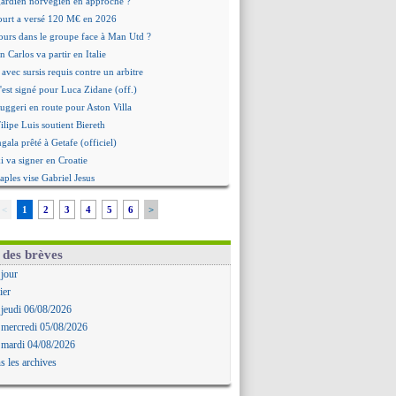
 gardien norvégien en approche ?
urt a versé 120 M€ en 2026
tours dans le groupe face à Man Utd ?
n Carlos va partir en Italie
 avec sursis requis contre un arbitre
'est signé pour Luca Zidane (off.)
Ruggeri en route pour Aston Villa
lipe Luis soutient Biereth
ala prêté à Getafe (officiel)
 va signer en Croatie
aples vise Gabriel Jesus
antuono prêté à la Fiorentina (off.)
<
1
2
3
4
5
6
>
 accord avec le Barça pour Rodri ?
ise a prolongé (officiel)
miyasu a convaincu (officiel)
 des brèves
esio - "ce n'est pas idéal"
 jour
 Oppong signe pour 4 ans (officiel)
ier
rpool va proposer 115 M€ pour Barcola
 jeudi 06/08/2026
la démission d'Infantino réclamée
 mercredi 05/08/2026
e, deux pistes se détachent
 mardi 04/08/2026
ilipe Luis veut remplacer Akliouche
s les archives
Luca Zidane va changer de club
rova très clair sur son futur