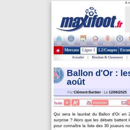
A r
OM
PSG
Lyon
Lille
Monaco
Chelsea
Ma
+ de clubs
Mercato
Ligue 1
L2/Coupes
Etran
Actualité
|
Résultats & Classement
|
Ballon d'Or : 
août
Par
Clément Barbier
-
Le
12/06/2025
+
A
-
A
Imprimer
Texte:
Qui sera le lauréat du Ballon d'Or 
surprise ? Alors que les débats battent l
pour connaître la liste des 30 joueurs n