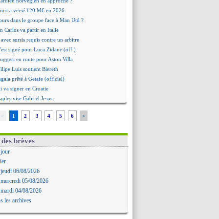
 gardien norvégien en approche ?
urt a versé 120 M€ en 2026
tours dans le groupe face à Man Utd ?
n Carlos va partir en Italie
 avec sursis requis contre un arbitre
'est signé pour Luca Zidane (off.)
Ruggeri en route pour Aston Villa
lipe Luis soutient Biereth
ala prêté à Getafe (officiel)
 va signer en Croatie
aples vise Gabriel Jesus
antuono prêté à la Fiorentina (off.)
<
1
2
3
4
5
6
>
 accord avec le Barça pour Rodri ?
ise a prolongé (officiel)
miyasu a convaincu (officiel)
 des brèves
esio - "ce n'est pas idéal"
 jour
 Oppong signe pour 4 ans (officiel)
ier
rpool va proposer 115 M€ pour Barcola
 jeudi 06/08/2026
la démission d'Infantino réclamée
 mercredi 05/08/2026
e, deux pistes se détachent
 mardi 04/08/2026
ilipe Luis veut remplacer Akliouche
s les archives
Luca Zidane va changer de club
rova très clair sur son futur