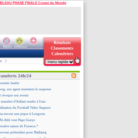
BLEAU PHASE FINALE Coupe du Monde
Résultats
Bayern
Dortmund
Classements
Calendriers
s
|
ransferts 24h/24
premier leader
erg, son agent maintient le suspense
i évoque son avenir
e transfert d'Asllani tombe à l'eau
tilisation du Football Video Support
ia envoie une pique à Longoria
: Al-Ahli veut Pape Gueye
ernière saison de Fonseca ?
uveau prétendant pour Højbjerg