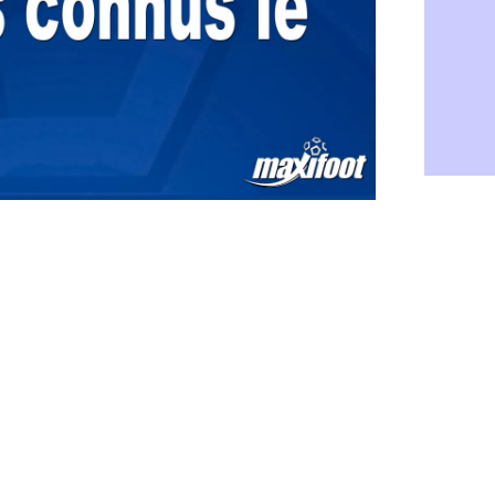
Rennes : H
06/08
Man City :
06/08
Man Utd : Z
06/08
Amical : M
06/08
Nantes : De
06/08
OM : le clu
06/08
Monaco : l
06/08
FIFA : Teb
06/08
FIFA : l'UE
06/08
PSG : Teba
06/08
Real : Vini
06/08
Lyon : Man
06/08
OM : une o
06/08
Real : c'es
06/08
Troyes : Ju
06/08
PSG : Aklio
06/08
OM : une o
06/08
PSG : cont
06/08
Ouganda : 
06/08
Arsenal : A
06/08
Chelsea : P
06/08
FIFA : le 
06/08
PSG : l'ét
06/08