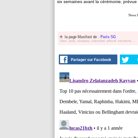
six semaines avant la cérémonie, prévue
News 
la page Maxifoot de :
Paris SG
bilan, stats, résultats, calendrier, effectif, transferts, ...
Partager sur Facebook