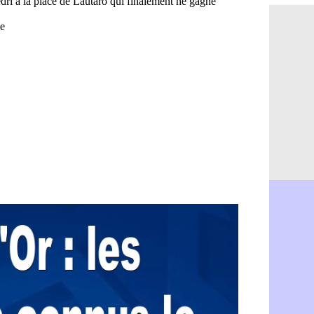
OM : Aguer
07/08
Arsenal : G
07/08
Nantes : d
07/08
Monaco : l
07/08
Man Utd : B
07/08
Man City :
07/08
Naples : l
07/08
OM : Lucas
07/08
PSG : le co
07/08
PSG : une 
07/08
Francfort :
07/08
Strasbourg 
07/08
Monaco : F
07/08
Dortmund :
07/08
Barça : pr
07/08
Argentine :
07/08
Tottenham 
07/08
Barça : l'a
07/08
FIFA : la C
06/08
CdM 2030 :
06/08
Rennes : Em
06/08
Côte d'Ivoi
06/08