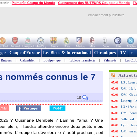
etenir :
Palmarès Coupe du Monde
-
Classement des BUTEURS Coupe du Monde
-
TA
emplacement publicitaire
n Utd
Arsenal
Liverpool
ManCity
Barca
Real
Atletico
Milan
Juve
Inter
Naples
ger
Coupe d'Europe
Les Bleus & International
Chroniques
TV
+
Buteurs
|
Calendrier
|
Equipe type
|
Tableau Transferts
|
Palmarès
|
Les Club
les nommés connus le 7
Actu et t
L3 : Caen 
07/08
OM : Højbj
07/08
OM : Gouir
07/08
18
Leipzig : l
07/08
L3 : 1ère u
07/08
Email
Tweet
OM : Benat
07/08
Villarreal 
07/08
en 2025 ? Ousmane Dembélé ? Lamine Yamal ? Une
Lyon : la d
07/08
eur plein, il faudra attendre encore deux petits mois
OM : un no
07/08
ommés. L'Equipe la dévoilera le 7 août prochain, soit