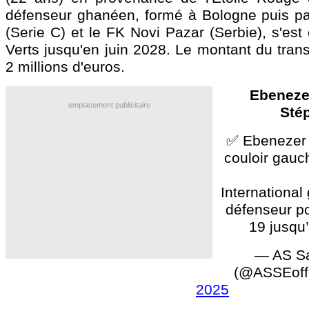
défenseur ghanéen, formé à Bologne puis p
(Serie C) et le FK Novi Pazar (Serbie), s'es
Verts jusqu'en juin 2028. Le montant du trans
2 millions d'euros.
Ebeneze
emplacement publicitaire
Sté
✅ Ebenezer A
couloir gauc
International
défenseur po
19 jusqu
— AS Sa
(@ASSEoffi
2025