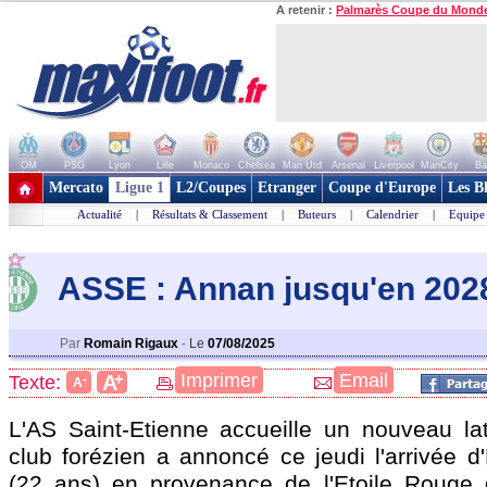
A retenir :
Palmarès Coupe du Mond
OM
PSG
Lyon
Lille
Monaco
Chelsea
Man Utd
Arsenal
Liverpool
ManCity
Ba
+ de clubs
Mercato
Ligue 1
L2/Coupes
Etranger
Coupe d'Europe
Les B
Actualité
|
Résultats & Classement
|
Buteurs
|
Calendrier
|
Equipe
ASSE : Annan jusqu'en 2028 
Par
Romain Rigaux
-
Le
07/08/2025
+
Imprimer
Email
A
Texte:
-
A
L'AS Saint-Etienne accueille un nouveau la
club forézien a annoncé ce jeudi l'arrivée 
(22 ans) en provenance de l'Etoile Rouge 