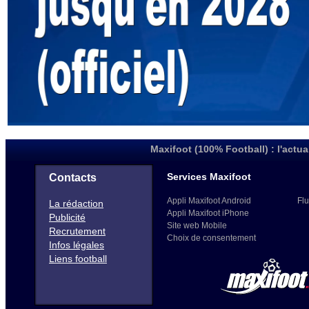
Maxifoot (100% Football) : l'actua
Services Maxifoot
Contacts
Appli Maxifoot Android
Flu
La rédaction
Appli Maxifoot iPhone
Publicité
Site web Mobile
Recrutement
Choix de consentement
Infos légales
Liens football